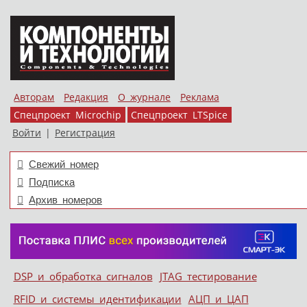
Авторам
Редакция
О журнале
Реклама
Спецпроект Microchip
Спецпроект LTSpice
Войти
|
Регистрация
Свежий номер
Подписка
Архив номеров
Skip to content
DSP и обработка сигналов
JTAG тестирование
Меню
RFID и системы идентификации
АЦП и ЦАП