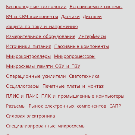
Беспроводные технологии
Встраиваемые системы
ВЧ и СВЧ компоненты
Датчики
Дисплеи
Защита по току и напряжению
Измерительное оборудование
Интерфейсы
Источники питания
Пассивные компоненты
Микроконтроллеры
Микропроцессоры
Микросхемы памяти ОЗУ и ПЗУ
Операционные усилители
Светотехника
Осциллографы
Печатные платы и монтаж
ПЛИС и ПАИС
ПЛК и промышленные компьютеры
Разъемы
Рынок электронных компонентов
САПР
Силовая электроника
Специализированные микросхемы