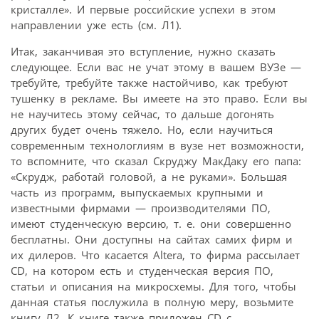
кристалле». И первые российские успехи в этом
направлении уже есть (см. Л1).
Итак, заканчивая это вступление, нужно сказать
следующее. Если вас не учат этому в вашем ВУЗе —
требуйте, требуйте также настойчиво, как требуют
тушенку в рекламе. Вы имеете на это право. Если вы
не научитесь этому сейчас, то дальше догонять
других будет очень тяжело. Но, если научиться
современным технологлиям в вузе нет возможности,
то вспомните, что сказал Скруджу МакДаку его папа:
«Скрудж, работай головой, а не руками». Большая
часть из программ, выпускаемых крупными и
известными фирмами — производителями ПО,
имеют студенческую версию, т. е. они совершенно
бесплатны. Они доступны на сайтах самих фирм и
их дилеров. Что касается Altera, то фирма рассылает
CD, на котором есть и студенческая версия ПО,
статьи и описания на микросхемы. Для того, чтобы
данная статья послужила в полную меру, возьмите
книгу Л2. К книге также приложен CD с