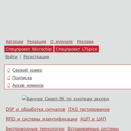
Авторам
Редакция
О журнале
Реклама
Спецпроект Microchip
Спецпроект LTSpice
Войти
|
Регистрация
Свежий номер
Подписка
Архив номеров
Skip to content
DSP и обработка сигналов
JTAG тестирование
Меню
RFID и системы идентификации
АЦП и ЦАП
Беспроводные технологии
Встраиваемые системы