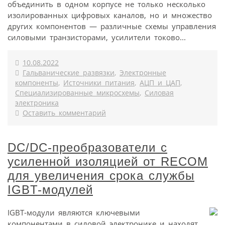
объединить в одном корпусе не только несколько
изолированных цифровых каналов, но и множество
других компонентов — различные схемы управления
силовыми транзисторами, усилители токово...
10.08.2022
Гальванические развязки
,
Электронные
компоненты
,
Источники питания
,
АЦП и ЦАП
,
Специализированные микросхемы
,
Силовая
электроника
Оставить комментарий
DC/DC-преобразователи с
усиленной изоляцией от RECOM
для увеличения срока службы
IGBT-модулей
IGBT-модули являются ключевыми
компонентами в силовой электронике и находят