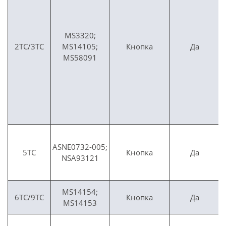
MS3320;
2TC/3TC
MS14105;
Кнопка
Да
MS58091
ASNE0732-005;
5TC
Кнопка
Да
NSA93121
MS14154;
6TC/9TC
Кнопка
Да
MS14153