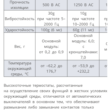
Прочность
500 В АС
1250 В АС
12
изоляции
30g
10g
Вибростойкость
при частоте 5–
при частоте
при
2000 Гц
10–2000 Гц
10–
Ударостойкость
100g (6 мс)
60g (11 мс)
100
Основной
Основной
модуль: 6,0;
Ос
Вес, г
модуль:
с
мод
от 0,2 до 0,9
кронштейнами:
7,0
Температура
от –62,2 до
от –53,9 до
от 
окружающей
176,7
+232,2
среды, °С
Высокоточные термостаты, рассчитанные
на осуществление своих функций в жестких условиях
окружающей среды, отличаются от автоматических
выключателей в основном тем, что обеспечивают
размыкание либо замыкание контактов только