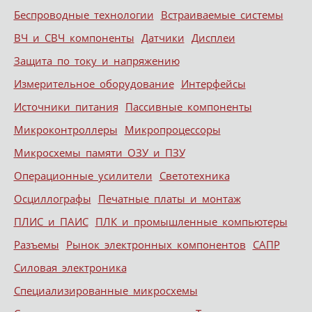
Беспроводные технологии
Встраиваемые системы
ВЧ и СВЧ компоненты
Датчики
Дисплеи
Защита по току и напряжению
Измерительное оборудование
Интерфейсы
Источники питания
Пассивные компоненты
Микроконтроллеры
Микропроцессоры
Микросхемы памяти ОЗУ и ПЗУ
Операционные усилители
Светотехника
Осциллографы
Печатные платы и монтаж
ПЛИС и ПАИС
ПЛК и промышленные компьютеры
Разъемы
Рынок электронных компонентов
САПР
Силовая электроника
Специализированные микросхемы