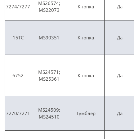
MS26574;
7274/7277
Кнопка
Да
MS22073
15TC
MS90351
Кнопка
Да
MS24571;
6752
Кнопка
Да
MS25361
MS24509;
7270/7271
Тумблер
Да
MS24510