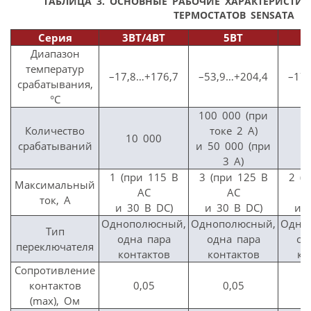
ТАБЛИЦА 3.
ОСНОВНЫЕ РАБОЧИЕ ХАРАКТЕРИСТИ
ТЕРМОСТАТОВ SENSATA
Серия
3BT/4BT
5BT
Диапазон
температур
–17,8…+176,7
–53,9…+204,4
–17
срабатывания,
°С
100 000 (при
Количество
токе 2 А)
10 000
2
срабатываний
и 50 000 (при
3 А)
1 (при 115 В
3 (при 125 В
2 (
Максимальный
АС
АС
ток, А
и 30 В DC)
и 30 В DC)
и 
Однополюсный,
Однополюсный,
Одно
Тип
одна пара
одна пара
од
переключателя
контактов
контактов
ко
Сопротивление
контактов
0,05
0,05
(max), Ом