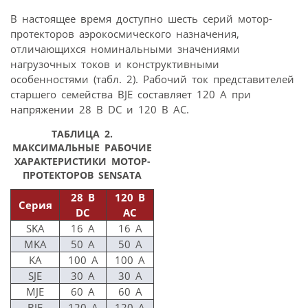
В настоящее время доступно шесть серий мотор-
протекторов аэрокосмического назначения,
отличающихся номинальными значениями
нагрузочных токов и конструктивными
особенностями (табл. 2). Рабочий ток представителей
старшего семейства BJE составляет 120 А при
напряжении 28 В DC и 120 В AC.
ТАБЛИЦА 2.
МАКСИМАЛЬНЫЕ РАБОЧИЕ
ХАРАКТЕРИСТИКИ МОТОР-
ПРОТЕКТОРОВ SENSATA
28 В
120 В
Серия
DC
AC
SKA
16 A
16 A
MKA
50 A
50 A
KA
100 A
100 A
SJE
30 A
30 A
MJE
60 A
60 A
BJE
120 A
120 A