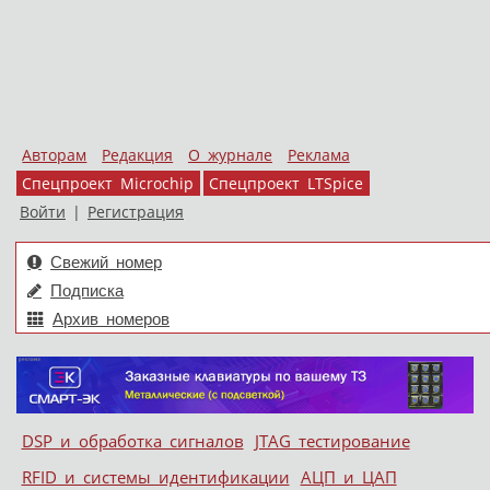
Авторам
Редакция
О журнале
Реклама
Спецпроект Microchip
Спецпроект LTSpice
Войти
|
Регистрация
Свежий номер
Подписка
Архив номеров
Skip to content
DSP и обработка сигналов
JTAG тестирование
Меню
RFID и системы идентификации
АЦП и ЦАП