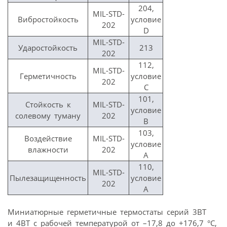
204,
MIL-STD-
Вибростойкость
условие
202
D
MIL-STD-
Ударостойкость
213
202
112,
MIL-STD-
Герметичность
условие
202
C
101,
Стойкость к
MIL-STD-
условие
солевому туману
202
B
103,
Воздействие
MIL-STD-
условие
влажности
202
A
110,
MIL-STD-
Пылезащищенность
условие
202
A
Миниатюрные герметичные термостаты серий 3BT
и 4BT с рабочей температурой от –17,8 до +176,7 °C,