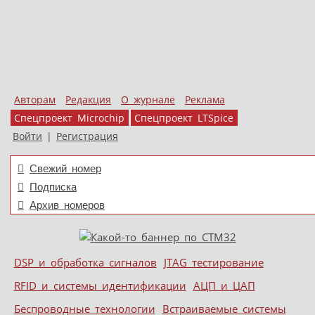
Авторам
Редакция
О журнале
Реклама
Спецпроект Microchip
Спецпроект LTSpice
Войти
|
Регистрация
Свежий номер
Подписка
Архив номеров
Skip to content
DSP и обработка сигналов
JTAG тестирование
Меню
RFID и системы идентификации
АЦП и ЦАП
Беспроводные технологии
Встраиваемые системы