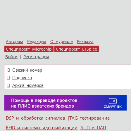
Авторам
Редакция
О журнале
Реклама
Спецпроект Microchip
Спецпроект LTSpice
Войти
|
Регистрация
Свежий номер
Подписка
Архив номеров
Skip to content
DSP и обработка сигналов
JTAG тестирование
Меню
RFID и системы идентификации
АЦП и ЦАП