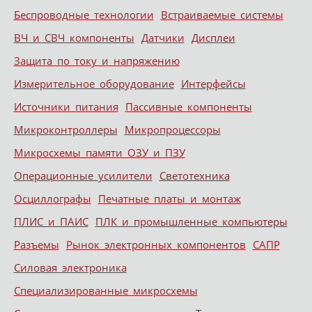
Беспроводные технологии
Встраиваемые системы
ВЧ и СВЧ компоненты
Датчики
Дисплеи
Защита по току и напряжению
Измерительное оборудование
Интерфейсы
Источники питания
Пассивные компоненты
Микроконтроллеры
Микропроцессоры
Микросхемы памяти ОЗУ и ПЗУ
Операционные усилители
Светотехника
Осциллографы
Печатные платы и монтаж
ПЛИС и ПАИС
ПЛК и промышленные компьютеры
Разъемы
Рынок электронных компонентов
САПР
Силовая электроника
Специализированные микросхемы