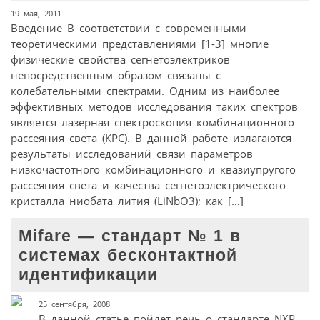
19 мая, 2011
Введение В соответствии с современными
теоретическими представлениями [1-3] многие
физические свойства сегнетоэлектриков
непосредственным образом связаны с
колебательными спектрами. Одним из наиболее
эффективных методов исследования таких спектров
является лазерная спектроскопия комбинационного
рассеяния света (КРС). В данной работе излагаются
результаты исследований связи параметров
низкочастотного комбинационного и квазиупругого
рассеяния света и качества сегнетоэлектрического
кристалла ниобата лития (LiNbO3); как […]
Mifare — стандарт № 1 в
системах бесконтактной
идентификации
25 сентября, 2008
В данной статье пойдет речь о стандарте NXP