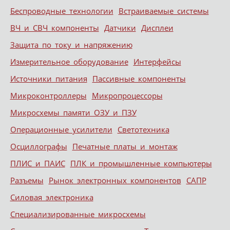
Беспроводные технологии
Встраиваемые системы
ВЧ и СВЧ компоненты
Датчики
Дисплеи
Защита по току и напряжению
Измерительное оборудование
Интерфейсы
Источники питания
Пассивные компоненты
Микроконтроллеры
Микропроцессоры
Микросхемы памяти ОЗУ и ПЗУ
Операционные усилители
Светотехника
Осциллографы
Печатные платы и монтаж
ПЛИС и ПАИС
ПЛК и промышленные компьютеры
Разъемы
Рынок электронных компонентов
САПР
Силовая электроника
Специализированные микросхемы