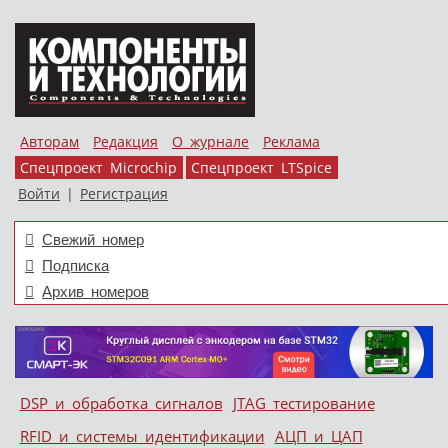
Авторам
Редакция
О журнале
Реклама
Спецпроект Microchip
Спецпроект LTSpice
Войти
|
Регистрация
Свежий номер
Подписка
Архив номеров
Skip to content
DSP и обработка сигналов
JTAG тестирование
Меню
RFID и системы идентификации
АЦП и ЦАП