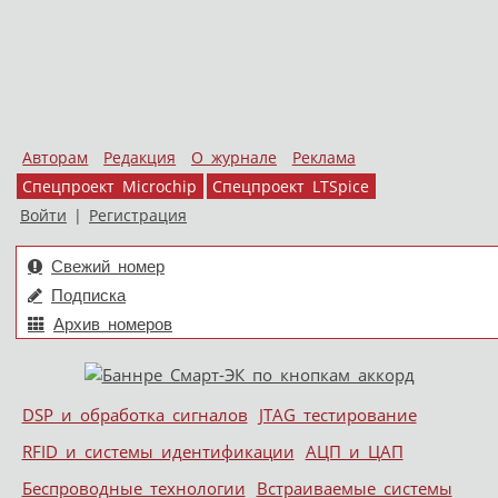
Авторам
Редакция
О журнале
Реклама
Спецпроект Microchip
Спецпроект LTSpice
Войти
|
Регистрация
Свежий номер
Подписка
Архив номеров
Skip to content
DSP и обработка сигналов
JTAG тестирование
Меню
RFID и системы идентификации
АЦП и ЦАП
Беспроводные технологии
Встраиваемые системы