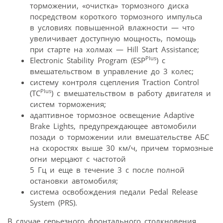
торможении, «очистка» тормозного диска
посредством короткого тормозного импульса
в условиях повышенной влажности — что
увеличивает доступную мощность, помощь
при старте на холмах — Hill Start Assistance;
Plus
Electronic Stability Program (ESP
) с
вмешательством в управление до 3 колес;
систему контроля сцепления Traction Control
Plus
(TC
) с вмешательством в работу двигателя и
систем торможения;
адаптивное тормозное освещение Adaptive
Brake Lights, предупреждающее автомобили
позади о торможении или вмешательстве АБС
на скоростях выше 30 км/ч, причем тормозные
огни мерцают с частотой
5 Гц и еще в течение 3 с после полной
остановки автомобиля;
система освобождения педали Pedal Release
System (PRS).
В случае серьезного фронтального столкновения