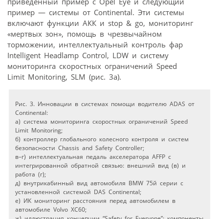
приведенный пример с Opel Eye и следующий
пример — системы от Continental. Эти системы
включают функции АКК и stop & go, мониторинг
«мертвых зон», помощь в чрезвычайном
торможении, интеллектуальный контроль фар
Intelligent Headlamp Control, LDW и систему
мониторинга скоростных ограничений Speed
Limit Monitoring, SLM (рис. 3а).
Рис. 3. Инновации в системах помощи водителю ADAS от
Continental:
а) cистема мониторинга скоростных ограничений Speed
Limit Monitoring;
б) контроллер глобального колесного контроля и систем
безопасности Chassis and Safety Controller;
в–г) интеллектуальная педаль акселератора AFFP с
интегрированной обратной связью: внешний вид (в) и
работа (г);
д) внутрикабинный вид автомобиля BMW 75й серии с
установленной системой DAS Continental;
е) ИК мониторинг расстояния перед автомобилем в
автомобиле Volvo XC60;
ж) иллюстрация концепции “Safety for Everyone”: компоненты