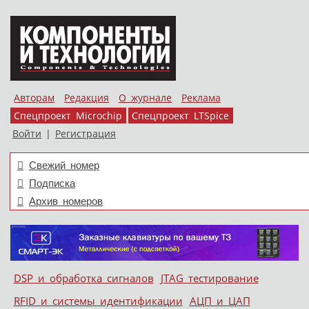
Авторам
Редакция
О журнале
Реклама
Спецпроект Microchip
Спецпроект LTSpice
Войти
|
Регистрация
Свежий номер
Подписка
Архив номеров
Skip to content
DSP и обработка сигналов
JTAG тестирование
Меню
RFID и системы идентификации
АЦП и ЦАП