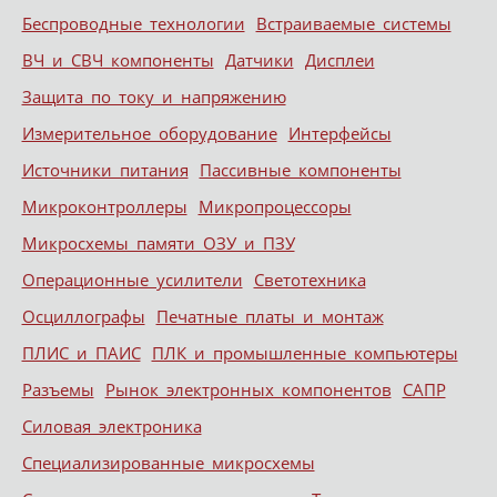
Беспроводные технологии
Встраиваемые системы
ВЧ и СВЧ компоненты
Датчики
Дисплеи
Защита по току и напряжению
Измерительное оборудование
Интерфейсы
Источники питания
Пассивные компоненты
Микроконтроллеры
Микропроцессоры
Микросхемы памяти ОЗУ и ПЗУ
Операционные усилители
Светотехника
Осциллографы
Печатные платы и монтаж
ПЛИС и ПАИС
ПЛК и промышленные компьютеры
Разъемы
Рынок электронных компонентов
САПР
Силовая электроника
Специализированные микросхемы