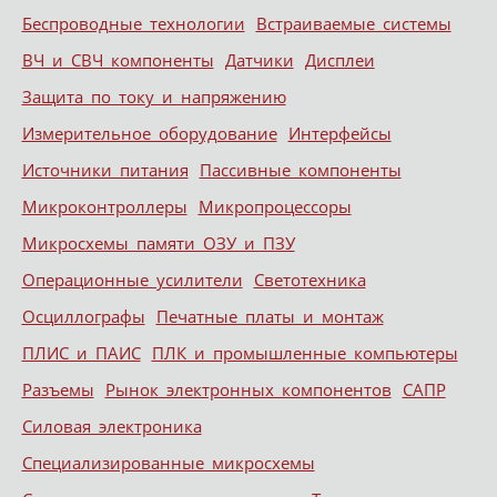
Беспроводные технологии
Встраиваемые системы
ВЧ и СВЧ компоненты
Датчики
Дисплеи
Защита по току и напряжению
Измерительное оборудование
Интерфейсы
Источники питания
Пассивные компоненты
Микроконтроллеры
Микропроцессоры
Микросхемы памяти ОЗУ и ПЗУ
Операционные усилители
Светотехника
Осциллографы
Печатные платы и монтаж
ПЛИС и ПАИС
ПЛК и промышленные компьютеры
Разъемы
Рынок электронных компонентов
САПР
Силовая электроника
Специализированные микросхемы