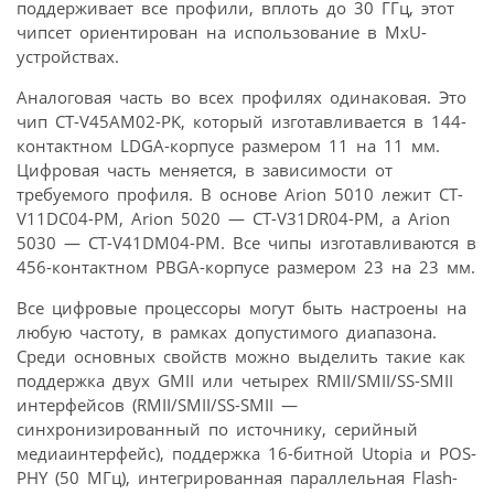
поддерживает все профили, вплоть до 30 ГГц, этот
чипсет ориентирован на использование в MxU-
устройствах.
Аналоговая часть во всех профилях одинаковая. Это
чип CT-V45AM02-PK, который изготавливается в 144-
контактном LDGA-корпусе размером 11 на 11 мм.
Цифровая часть меняется, в зависимости от
требуемого профиля. В основе Arion 5010 лежит CT-
V11DC04-PM, Arion 5020 — CT-V31DR04-PM, а Arion
5030 — CT-V41DM04-PM. Все чипы изготавливаются в
456-контактном PBGA-корпусе размером 23 на 23 мм.
Все цифровые процессоры могут быть настроены на
любую частоту, в рамках допустимого диапазона.
Среди основных свойств можно выделить такие как
поддержка двух GMII или четырех RMII/SMII/SS-SMII
интерфейсов (RMII/SMII/SS-SMII —
синхронизированный по источнику, серийный
медиаинтерфейс), поддержка 16-битной Utopia и POS-
PHY (50 МГц), интегрированная параллельная Flash-