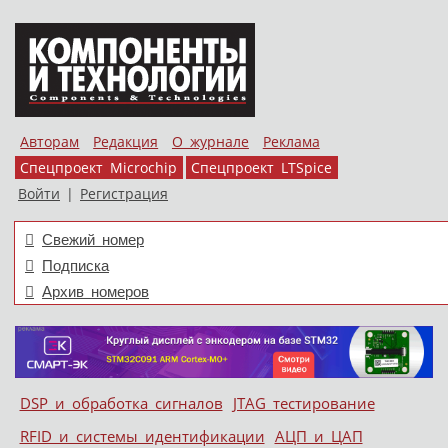
Авторам
Редакция
О журнале
Реклама
Спецпроект Microchip
Спецпроект LTSpice
Войти
|
Регистрация
Свежий номер
Подписка
Архив номеров
Skip to content
DSP и обработка сигналов
JTAG тестирование
Меню
RFID и системы идентификации
АЦП и ЦАП