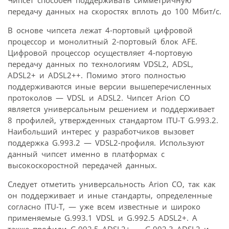
передачу данных на скоростях вплоть до 100 Мбит/с.
В основе чипсета лежат 4-портовый цифровой
процессор и монолитный 2-портовый блок AFE.
Цифровой процессор осуществляет 4-портовую
передачу данных по технологиям VDSL2, ADSL,
ADSL2+ и ADSL2++. Помимо этого полностью
поддерживаются иные версии вышеперечисленных
протоколов — VDSL и ADSL2. Чипсет Arion CO
является универсальным решением и поддерживает
8 профилей, утвержденных стандартом ITU-T G.993.2.
Наибольший интерес у разработчиков вызовет
поддержка G.993.2 — VDSL2-профиля. Используют
данный чипсет именно в платформах с
высокоскоростной передачей данных.
Следует отметить универсальность Arion CO, так как
он поддерживает и иные стандарты, определенные
согласно ITU-T, — уже всем известные и широко
применяемые G.993.1 VDSL и G.992.5 ADSL2+. А
также профили G.992.5 ADSL2+ — G.992.3 ADSL2 и