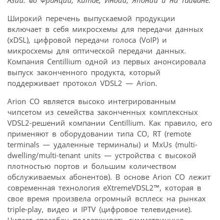
Широкий перечень выпускаемой продукции
включает в себя микросхемы для передачи данных
(xDSL), цифровой передачи голоса (VoIP) и
микросхемы для оптической передачи данных.
Компания Centillium одной из первых анонсировала
выпуск законченного продукта, который
поддерживает протокол VDSL2 — Arion.
Arion CO является высоко интегрированным
чипсетом из семейства законченных комплексных
VDSL2-решений компании Centillium. Как правило, его
применяют в оборудовании типа CO, RT (remote
terminals — удаленные терминалы) и MxUs (multi-
dwelling/multi-tenant units — устройства с высокой
плотностью портов и большим количеством
обслуживаемых абонентов). В основе Arion CO лежит
современная технология eXtremeVDSL2™, которая в
свое время произвела огромный всплеск на рынках
triple-play, видео и IPTV (цифровое телевидение).
Чипсет способен поддерживать симметричную