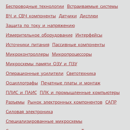
Беспроводные технологии
Встраиваемые системы
ВЧ и СВЧ компоненты
Датчики
Дисплеи
Защита по току и напряжению
Измерительное оборудование
Интерфейсы
Источники питания
Пассивные компоненты
Микроконтроллеры
Микропроцессоры
Микросхемы памяти ОЗУ и ПЗУ
Операционные усилители
Светотехника
Осциллографы
Печатные платы и монтаж
ПЛИС и ПАИС
ПЛК и промышленные компьютеры
Разъемы
Рынок электронных компонентов
САПР
Силовая электроника
Специализированные микросхемы