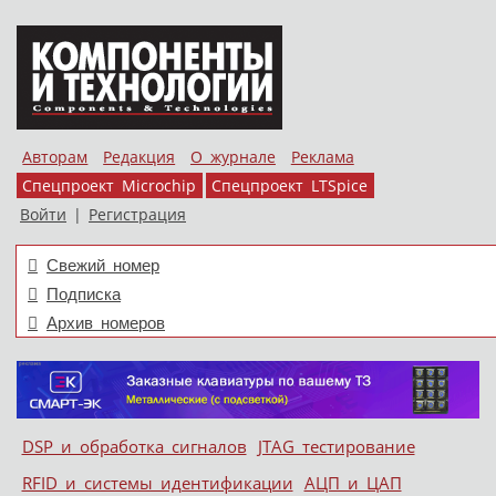
Авторам
Редакция
О журнале
Реклама
Спецпроект Microchip
Спецпроект LTSpice
Войти
|
Регистрация
Свежий номер
Подписка
Архив номеров
Skip to content
DSP и обработка сигналов
JTAG тестирование
Меню
RFID и системы идентификации
АЦП и ЦАП