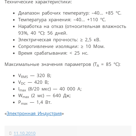
Технические характеристики:
Диапазон рабочих температур: –40… +85 °C.
Температура хранения: –40… +110 °C.
Наработка на отказ (относительная влажность
93%, 40 °C): 56 дней.
Электрическая прочность: ≥ 2,5 кВ.
Сопротивление изоляции: ≥ 10 Мом.
Время срабатывания: < 25 нс.
Максимальные значения параметров (Т
= 85 °С):
А
V
— 320 В;
RMS
V
— 420 В;
DC
I
(8/20 мкс) — 40 000 А;
max
W
(2 мс) — 640 Дж;
max
P
— 1,4 Вт.
max
«
Электронная Индустрия
»
11.10.2010