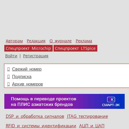
Авторам
Редакция
О журнале
Реклама
Спецпроект Microchip
Спецпроект LTSpice
Войти
|
Регистрация
Свежий номер
Подписка
Архив номеров
Skip to content
DSP и обработка сигналов
JTAG тестирование
Меню
RFID и системы идентификации
АЦП и ЦАП