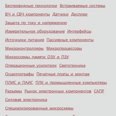
Беспроводные технологии
Встраиваемые системы
ВЧ и СВЧ компоненты
Датчики
Дисплеи
Защита по току и напряжению
Измерительное оборудование
Интерфейсы
Источники питания
Пассивные компоненты
Микроконтроллеры
Микропроцессоры
Микросхемы памяти ОЗУ и ПЗУ
Операционные усилители
Светотехника
Осциллографы
Печатные платы и монтаж
ПЛИС и ПАИС
ПЛК и промышленные компьютеры
Разъемы
Рынок электронных компонентов
САПР
Силовая электроника
Специализированные микросхемы