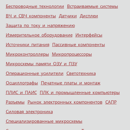
Беспроводные технологии
Встраиваемые системы
ВЧ и СВЧ компоненты
Датчики
Дисплеи
Защита по току и напряжению
Измерительное оборудование
Интерфейсы
Источники питания
Пассивные компоненты
Микроконтроллеры
Микропроцессоры
Микросхемы памяти ОЗУ и ПЗУ
Операционные усилители
Светотехника
Осциллографы
Печатные платы и монтаж
ПЛИС и ПАИС
ПЛК и промышленные компьютеры
Разъемы
Рынок электронных компонентов
САПР
Силовая электроника
Специализированные микросхемы