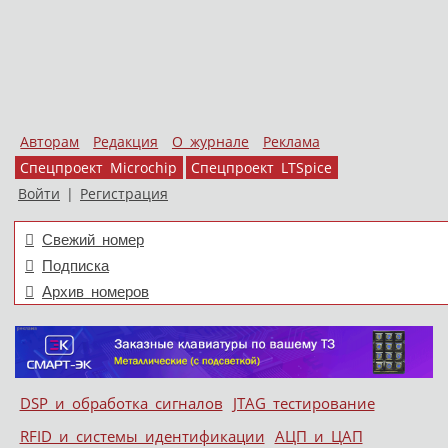
Авторам
Редакция
О журнале
Реклама
Спецпроект Microchip
Спецпроект LTSpice
Войти
|
Регистрация
Свежий номер
Подписка
Архив номеров
Skip to content
DSP и обработка сигналов
JTAG тестирование
Меню
RFID и системы идентификации
АЦП и ЦАП