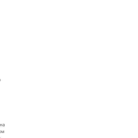
в
 на
ом