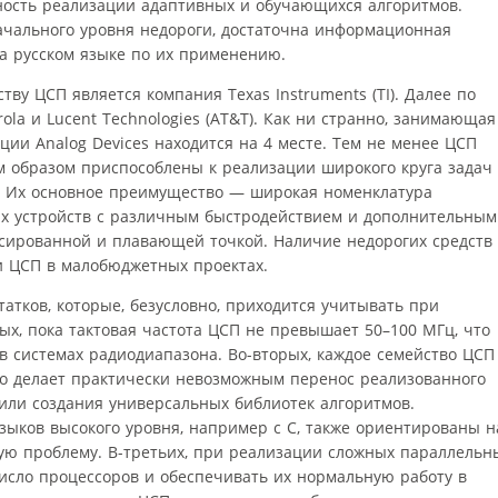
жность реализации адаптивных и обучающихся алгоритмов.
начального уровня недороги, достаточна информационная
а русском языке по их применению.
ву ЦСП является компания Texas Instruments (TI). Далее по
ola и Lucent Technologies (AT&T). Как ни странно, занимающая
ии Analog Devices находится на 4 месте. Тем не менее ЦСП
м образом приспособлены к реализации широкого круга задач
. Их основное преимущество — широкая номенклатура
х устройств с различным быстродействием и дополнительным
сированной и плавающей точкой. Наличие недорогих средств
ти ЦСП в малобюджетных проектах.
татков, которые, безусловно, приходится учитывать при
ых, пока тактовая частота ЦСП не превышает 50–100 МГц, что
в системах радиодиапазона. Во-вторых, каждое семейство ЦСП
то делает практически невозможным перенос реализованного
 или создания универсальных библиотек алгоритмов.
ыков высокого уровня, например с С, также ориентированы н
ю проблему. В-третьих, при реализации сложных параллельн
число процессоров и обеспечивать их нормальную работу в