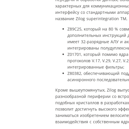
характерных для коммуникационных
интерфейсу со стандартными аппа
название Zilog superintegration TM
Z89C25, который на 80 % сов
дополнительных инструкций 
имеет 32-разрядные АЛУ и ак
интегрированы полудуплексны
Z01701, который помимо ядра
протоколов V.17, V.29, V.27, 
интегрированные фильтры;
Z80382, обеспечивающий подд
асинхронного последовательн
Кроме вышеупомянутых, Zilog выпу
разнообразной периферии со встр
подобных кристаллов в разработка
позволит достигнуть высокого эффе
заниматься изобретением велосипе
взаимодействия с собственным ядр