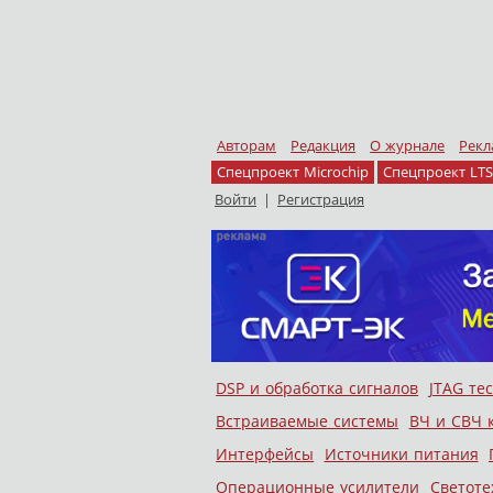
Авторам
Редакция
О журнале
Рекл
Спецпроект Microchip
Спецпроект LTS
Войти
|
Регистрация
Skip to content
DSP и обработка сигналов
JTAG те
Меню
Встраиваемые системы
ВЧ и СВЧ 
Интерфейсы
Источники питания
Операционные усилители
Светоте