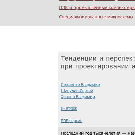
ПЛК и промышленные компьютер
Специализированные микросхемы
Тенденции и перспек
при проектировании 
Стешенко Владимир
Шипулин Сергей
Храпов Владимир
№ 8’2000
PDF версия
Последний год тысячелетия — наи