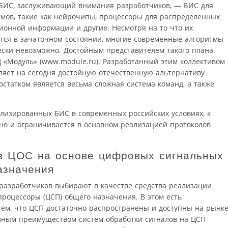
 БИС, заслуживающий внимания разработчиков, — БИС для
мов, такие как нейрочипы, процессоры для распределенных
ионной информации и другие. Несмотря на то что их
тся в зачаточном состоянии, многие современные алгоритмы
ески невозможно. Достойным представителем такого плана
 «Модуль» (www.module.ru). Разработанный этим коллективом
яет на сегодня достойную отечественную альтернативу
статком является весьма сложная система команд, а также
лизированных БИС в современных российских условиях, к
но и ограничивается в основном реализацией протоколов
в ЦОС на основе цифровых сигнальных
азначения
разработчиков выбирают в качестве средства реализации
роцессоры (ЦСП) общего назначения. В этом есть
тем, что ЦСП достаточно распространены и доступны на рынке
вным преимуществом систем обработки сигналов на ЦСП