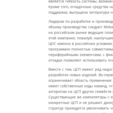
является гибкость системы, возмо
Кроме того, отладочные средства 
поддержка, выпущена литература н
Лидером по разработке и производст
объему производства следуют Motor
на российском рынке ведущие позиц
этой компании, пожалуй, наилучши
ЦОС именно в российских условиях
программно полностью совместимы
периферийными элементами, с фик
отладки позволяет использовать э
Вместе с тем, ЦСП имеют ряд недос
разработке новых изделий. Во-перв
ограничивает область применения 
имеет собственные коды команд, ч
алгоритма на ЦСП других семейств
Существующие же компиляторы с яз
конкретные ЦСП и не решают данну
структур приходится увеличивать 