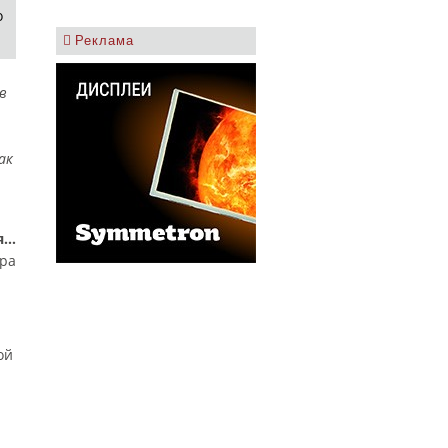
о
Реклама
в
ак
я…
ра
ой