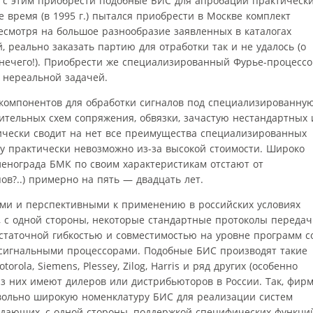
зи с этим приобрести подобные БИС для апробации практическ
е время (в 1995 г.) пытался приобрести в Москве комплект
есмотря на большое разнообразие заявленных в каталогах
 реально заказать партию для отработки так и не удалось (о
 нечего!). Приобрести же специализированный Фурье-процесс
 нереальной задачей.
 компонентов для обработки сигналов под специализированну
ительных схем сопряжения, обвязки, зачастую нестандартных 
ически сводит на нет все преимущества специализированных
зу практически невозможно из-за высокой стоимости. Широко
енограда БМК по своим характеристикам отстают от
ов?..) примерно на пять — двадцать лет.
ыми и перспективными к применению в российских условиях
 с одной стороны, некоторые стандартные протоколы переда
статочной гибкостью и совместимостью на уровне программ с
игнальными процессорами. Подобные БИС производят такие
otorola, Siemens, Plessey, Zilog, Harris и ряд других (особенно
из них имеют дилеров или дистрибьюторов в России. Так, фир
довольно широкую номенклатуру БИС для реализации систем
адающих, с одной стороны, поддержкой специфических функци