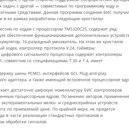
 задач, с другой — совместимых по программному коду и
ратными средствами. Данная программа создания БИС получи
, и в ее рамках разработаны следующие кристаллы:
местим по кодам с процессором TMS320C25, содержит ряд
для обеспечения функционирования дополнительных устройств
кумулятор, 16-разрядный умножитель. На этом же кристалле
й кодек, контроллер протокола V.24, таймеры;
 цифрового сигнального процессора содержит контроллеры
V.21, совместим со спецификациями Т.30 и Т.4, имеет
ержку шины PCMCI, интерфейсов GCI, Plug-and-play,
ого адаптера, а также имеющий встроенное процессорное ядр
скает достаточно широкую номенклатуру БИС контроллеров
оенным процессорным ядром. По мнению авторов, применени
х экспериментальных мелко- и среднесерийных устройств
кта по приемлемой цене. По крайней мере, не придется
да в части реализации стандартных протоколов и
ом обработки сигналов.