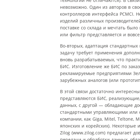
технологии не отличаются). В свя
невозможно. Один из авторов в сво
контроллеров интерфейса PCMCI. Н
изделий различных производителей,
поставке со склада и мечтать было
или фильтр представляется и вовсе
Во-вторых, адаптация стандартных
задачу требует применения дополн
вновь разрабатываемых, что практ
БИС. Изготовление же БИС по зака
рекламируемые предприятиями Зел
зарубежных аналогов (или прототип
В этой связи достаточно интересн
представляются БИС, реализующие,
данных, с другой — обладающие до
стандартными управляющими или с
компании, как Giga, Mitel, Teltone, M
японских и корейских). Некоторые 
Zilog (www.zilog.com) предлагает 
передачи и обработки данных, обл