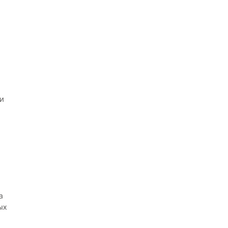
и
а
ых