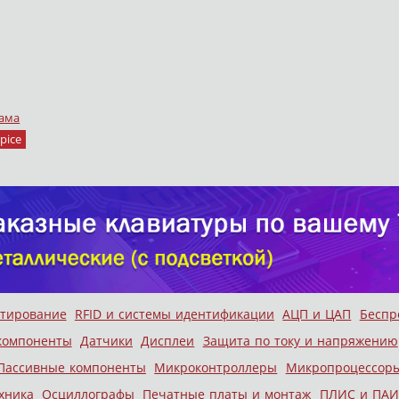
ама
pice
стирование
RFID и системы идентификации
АЦП и ЦАП
Беспр
компоненты
Датчики
Дисплеи
Защита по току и напряжению
Пассивные компоненты
Микроконтроллеры
Микропроцессор
хника
Осциллографы
Печатные платы и монтаж
ПЛИС и ПАИ