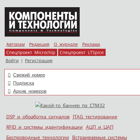
Авторам
Редакция
О журнале
Реклама
Спецпроект Microchip
Спецпроект LTSpice
Войти
|
Регистрация
Свежий номер
Подписка
Архив номеров
Skip to content
DSP и обработка сигналов
JTAG тестирование
Меню
RFID и системы идентификации
АЦП и ЦАП
Беспроводные технологии
Встраиваемые системы