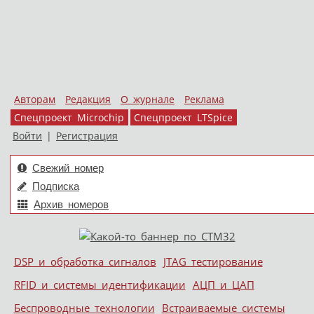
Авторам
Редакция
О журнале
Реклама
Спецпроект Microchip
Спецпроект LTSpice
Войти
|
Регистрация
Свежий номер
Подписка
Архив номеров
Skip to content
DSP и обработка сигналов
JTAG тестирование
Меню
RFID и системы идентификации
АЦП и ЦАП
Беспроводные технологии
Встраиваемые системы