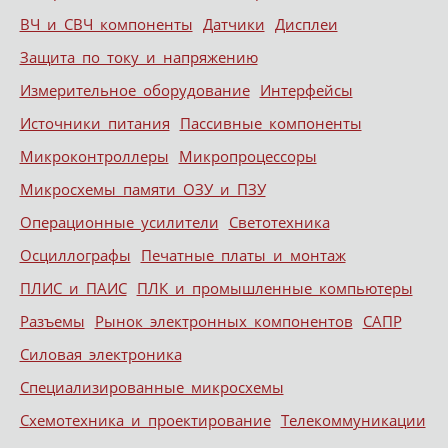
ВЧ и СВЧ компоненты
Датчики
Дисплеи
Защита по току и напряжению
Измерительное оборудование
Интерфейсы
Источники питания
Пассивные компоненты
Микроконтроллеры
Микропроцессоры
Микросхемы памяти ОЗУ и ПЗУ
Операционные усилители
Светотехника
Осциллографы
Печатные платы и монтаж
ПЛИС и ПАИС
ПЛК и промышленные компьютеры
Разъемы
Рынок электронных компонентов
САПР
Силовая электроника
Специализированные микросхемы
Схемотехника и проектирование
Телекоммуникации