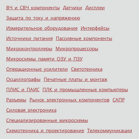
ВЧ и СВЧ компоненты
Датчики
Дисплеи
Защита по току и напряжению
Измерительное оборудование
Интерфейсы
Источники питания
Пассивные компоненты
Микроконтроллеры
Микропроцессоры
Микросхемы памяти ОЗУ и ПЗУ
Операционные усилители
Светотехника
Осциллографы
Печатные платы и монтаж
ПЛИС и ПАИС
ПЛК и промышленные компьютеры
Разъемы
Рынок электронных компонентов
САПР
Силовая электроника
Специализированные микросхемы
Схемотехника и проектирование
Телекоммуникации