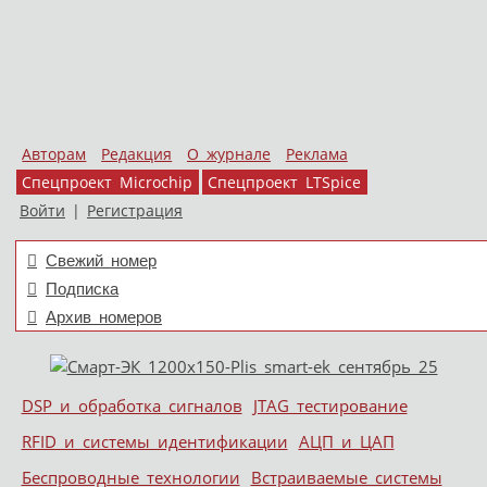
Авторам
Редакция
О журнале
Реклама
Спецпроект Microchip
Спецпроект LTSpice
Войти
|
Регистрация
Свежий номер
Подписка
Архив номеров
Skip to content
DSP и обработка сигналов
JTAG тестирование
Меню
RFID и системы идентификации
АЦП и ЦАП
Беспроводные технологии
Встраиваемые системы