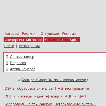
Авторам
Редакция
О журнале
Реклама
Спецпроект Microchip
Спецпроект LTSpice
Войти
|
Регистрация
Свежий номер
Подписка
Архив номеров
Skip to content
DSP и обработка сигналов
JTAG тестирование
Меню
RFID и системы идентификации
АЦП и ЦАП
Беспроводные технологии
Встраиваемые системы