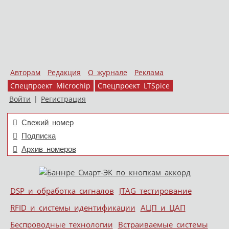
Авторам
Редакция
О журнале
Реклама
Спецпроект Microchip
Спецпроект LTSpice
Войти
|
Регистрация
Свежий номер
Подписка
Архив номеров
Skip to content
DSP и обработка сигналов
JTAG тестирование
Меню
RFID и системы идентификации
АЦП и ЦАП
Беспроводные технологии
Встраиваемые системы