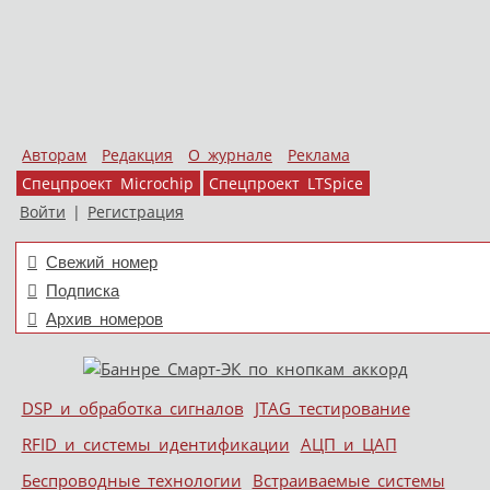
Авторам
Редакция
О журнале
Реклама
Спецпроект Microchip
Спецпроект LTSpice
Войти
|
Регистрация
Свежий номер
Подписка
Архив номеров
Skip to content
DSP и обработка сигналов
JTAG тестирование
Меню
RFID и системы идентификации
АЦП и ЦАП
Беспроводные технологии
Встраиваемые системы