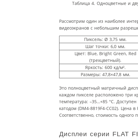
Таблица 4. Одноцветные и д
Рассмотрим один из наиболее инте
видеоэкранов с небольшим разреш
Пиксель: Ø 3,75 мм.
Шаг точки: 6,0 мм.
Цвет: Blue, Bright Green, Red
(трехцветный).
Яркость: 600 кд/м².
Размеры: 47,8×47,8 мм.
Это полноцветный матричный диспл
каждом пикселе расположено три кр
температура: –35…+85 °C. Доступен
катодом (DM4-8819F4-CC02). Цена в
Соответственно, стоимость одного п
Дисплеи серии FLAT F