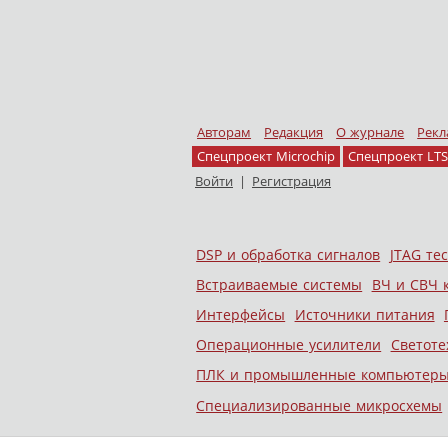
Авторам
Редакция
О журнале
Рекл
Спецпроект Microchip
Спецпроект LTS
Войти
|
Регистрация
Skip to content
DSP и обработка сигналов
JTAG те
Меню
Встраиваемые системы
ВЧ и СВЧ 
Интерфейсы
Источники питания
Операционные усилители
Светоте
ПЛК и промышленные компьютер
Специализированные микросхемы