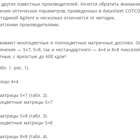
 других известных производителей. Хочется обратить вниман
рения оптических параметров, приведенных в datasheet COTCO
тодикой Agilent и несколько отличается от методик,
атскими производителями.
уживают многоцветные и полноцветные матричные дисплеи. О
лнения — 5×7, 5×8, так и нестандартного — 4×4 и 8×8 пикселей
ные, с яркостью до 600 кд/м²:
. 1, рис. 1).
рицы 4×4
атрицы 5×7 (табл. 2).
вухцветные матрицы 5×7
атрицы 5×8 (табл. 3).
вухцветные матрицы 5×8
атрицы 8×8 (табл. 4).