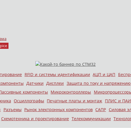
ама
pice
стирование
RFID и системы идентификации
АЦП и ЦАП
Беспр
компоненты
Датчики
Дисплеи
Защита по току и напряжению
Пассивные компоненты
Микроконтроллеры
Микропроцессор
хника
Осциллографы
Печатные платы и монтаж
ПЛИС и ПАИ
ы
Разъемы
Рынок электронных компонентов
САПР
Силовая э
Схемотехника и проектирование
Телекоммуникации
Техноло