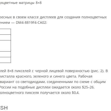
вухцветные матрицы 8×8
ресных в своем классе дисплеев для создания полноцветных
ением — DM4-8819F4-CA02:
ей 8×8 пикселей с черной лицевой поверхностью (рис. 2). В
исталла красного, зеленого и синего цвета. Рабочая
 вариант со светодиодами, соединенными по схеме с общим
 России на подобные дисплеи ожидается около $25–26.
олноцветного пикселя получается около $0,4.
ISH