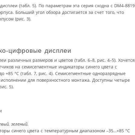
исплеи (табл. 5). По параметрам эта серия сходна с DM4-8819
рпуса. Больший угол обзора достигается за счет того, что
усом (рис. 3).
H
ко-цифровые дисплеи
и различных размеров и цветов (табл. 6–8, рис. 4–5). Хочется
тчиков на семисегментные индикаторы синего цвета с
о +85 °C (табл. 7, рис. 4). Семисегментные одноразрядные
 исполнении для поверхностного монтажа. Доступны четыре
ис. 5).
и
вый, зеленый.
торы синего цвета с температурным диапазоном –35…+85 °C