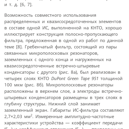
и т. д. [6, 7].
Возможность совместного использования
распределенных и квазисосредоточенных элементов
в составе одной ИС, выполненной на КНТО, хорошо
иллюстрирует конструкция полосно-пропускающего
фильтра, предложенная в одной из работ по данной
теме [8]. Гребенчатый фильтр, состоящий из пары
связанных микрополосковых резонаторов,
заземленных с одного конца и нагруженных на
квазисосредоточенные встречно-штыревые
конденсаторы с другого (рис. 8а), был реализован в
четырех слоях КНТО
DuPont Green Tape 951
толщиной
100 мкм (рис. 8б). Микрополосковые резонаторы
расположены в верхнем слое, а электроды встречно-
штыревых конденсаторов размещены в трех слоях в
глубину структуры. Нижний слой занимает
заземленный экран. Габариты ИС-фильтра составляют
2
2,7×2,03 мм
. Измеренные амплитудно-частотные
характеристики устройства — коэффициент передачи