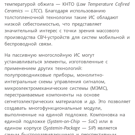
температурой обжига — КНТО (
Low Temperature Cofired
Ceramics — LTCC
). Благодаря использованию
толстопленочной технологии такие ИС обладают
низкой себестоимостью, что представляет
значительный интерес с точки зрения массового
производства СВЧ-устройств для систем мобильной и
беспроводной связи.
На пассивную многослойную ИС могут
устанавливаться элементы, изготовленные с
применением других технологий:
полупроводниковые приборы, монолитно-
интегральные схемы управления сигналом,
микроэлектромеханические системы (МЭМС),
перестраиваемые компоненты на основе
сегнетоэлектрических материалов и др. Это позволяет
создавать многофункциональные модули,
выполненные на единой подложке. Компоновка на
единой подложке (
System-on-Chip — SoC
) или в
едином корпусе (
Systemin-Package — SiP
) является
самым быстроразвивающимся и перспективным