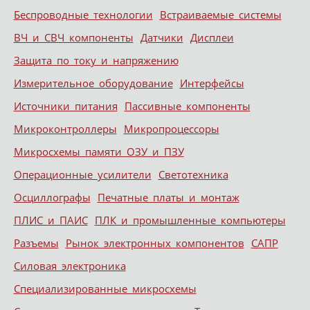
Беспроводные технологии
Встраиваемые системы
ВЧ и СВЧ компоненты
Датчики
Дисплеи
Защита по току и напряжению
Измерительное оборудование
Интерфейсы
Источники питания
Пассивные компоненты
Микроконтроллеры
Микропроцессоры
Микросхемы памяти ОЗУ и ПЗУ
Операционные усилители
Светотехника
Осциллографы
Печатные платы и монтаж
ПЛИС и ПАИС
ПЛК и промышленные компьютеры
Разъемы
Рынок электронных компонентов
САПР
Силовая электроника
Специализированные микросхемы