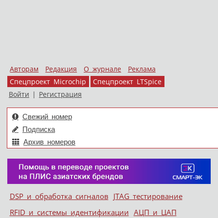
Авторам
Редакция
О журнале
Реклама
Спецпроект Microchip
Спецпроект LTSpice
Войти
|
Регистрация
Свежий номер
Подписка
Архив номеров
Skip to content
DSP и обработка сигналов
JTAG тестирование
Меню
RFID и системы идентификации
АЦП и ЦАП