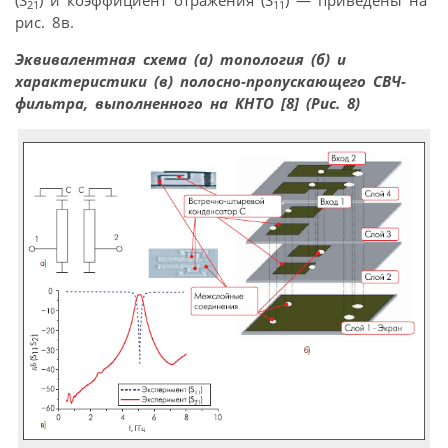
(S
) и коэффициент отражения (S
) — приведены на
21
11
рис. 8в.
Эквивалентная схема (а) топология (б) и
характеристики (в) полосно-пропускающего СВЧ-
фильтра, выполненного на КНТО [8] (Рис. 8)