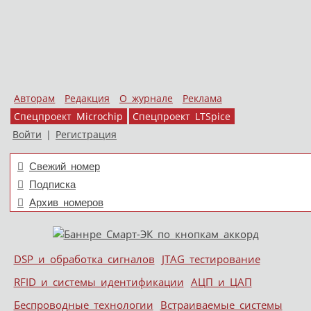
Авторам
Редакция
О журнале
Реклама
Спецпроект Microchip
Спецпроект LTSpice
Войти
|
Регистрация
Свежий номер
Подписка
Архив номеров
Skip to content
DSP и обработка сигналов
JTAG тестирование
Меню
RFID и системы идентификации
АЦП и ЦАП
Беспроводные технологии
Встраиваемые системы