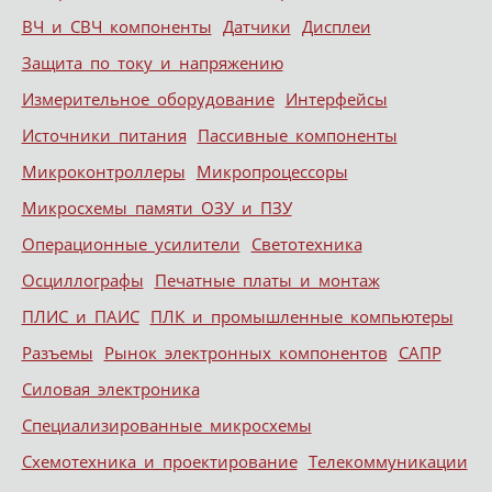
ВЧ и СВЧ компоненты
Датчики
Дисплеи
Защита по току и напряжению
Измерительное оборудование
Интерфейсы
Источники питания
Пассивные компоненты
Микроконтроллеры
Микропроцессоры
Микросхемы памяти ОЗУ и ПЗУ
Операционные усилители
Светотехника
Осциллографы
Печатные платы и монтаж
ПЛИС и ПАИС
ПЛК и промышленные компьютеры
Разъемы
Рынок электронных компонентов
САПР
Силовая электроника
Специализированные микросхемы
Схемотехника и проектирование
Телекоммуникации