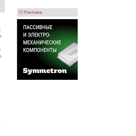
Реклама
я
е
и
р
о