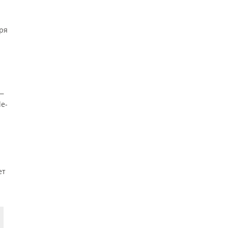
ря
 —
le-
ет