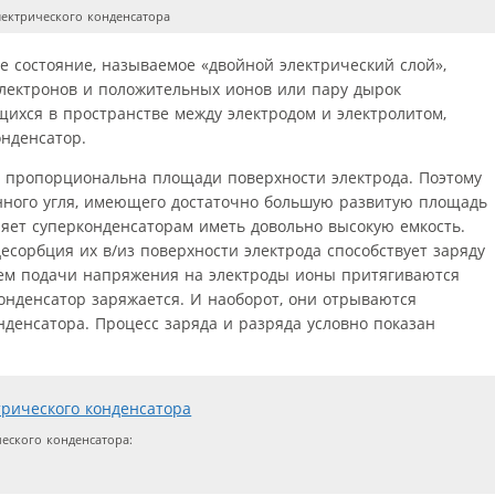
ектрического конденсатора
е состояние, называемое «двойной электрический слой»,
электронов и положительных ионов или пару дырок
ихся в пространстве между электродом и электролитом,
онденсатор.
ра пропорциональна площади поверхности электрода. Поэтому
нного угля, имеющего достаточно большую развитую площадь
ляет суперконденсаторам иметь довольно высокую емкость.
сорбция их в/из поверхности электрода способствует заряду
тем подачи напряжения на электроды ионы притягиваются
конденсатор заряжается. И наоборот, они отрываются
нденсатора. Процесс заряда и разряда условно показан
еского конденсатора: