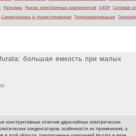
ы
Разъемы
Рынок электронных компонентов
САПР
Силовая э
Схемотехника и проектирование
Телекоммуникации
Техноло
urata: большая емкость при малых
om
ые конструктивные отличия двухслойных электрических
олитических конденсаторов, особенности их применения, а
 в этой области, предлагаемые компанией Murata в виде