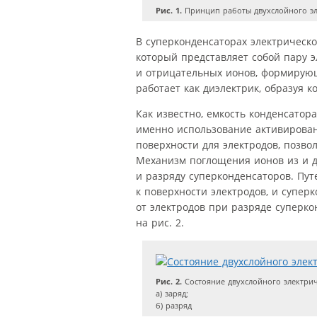
Рис. 1.
Принцип работы двухслойного эл
В суперконденсаторах электрическо
который представляет собой пару 
и отрицательных ионов, формирующ
работает как диэлектрик, образуя к
Как известно, емкость конденсато
именно использование активирова
поверхности для электродов, позво
Механизм поглощения ионов из и де
и разряду суперконденсаторов. Пу
к поверхности электродов, и супер
от электродов при разряде суперко
на рис. 2.
Рис. 2.
Состояние двухслойного электрич
а) заряд;
б) разряд