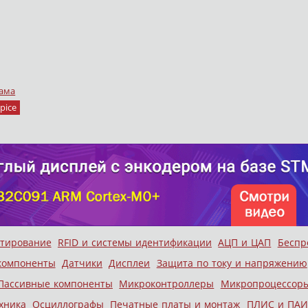
ама
pice
стирование
RFID и системы идентификации
АЦП и ЦАП
Беспр
компоненты
Датчики
Дисплеи
Защита по току и напряжению
Пассивные компоненты
Микроконтроллеры
Микропроцессор
хника
Осциллографы
Печатные платы и монтаж
ПЛИС и ПАИ