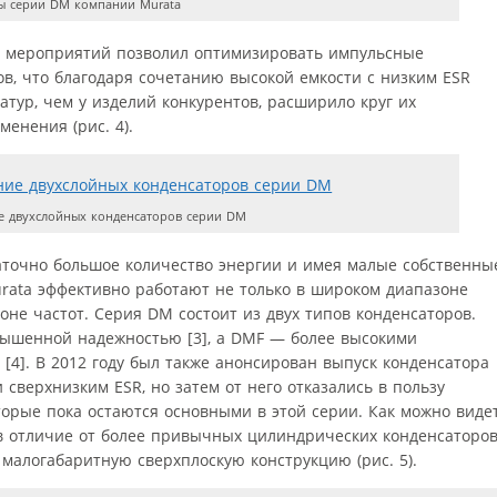
ы серии DM компании Murata
х мероприятий позволил оптимизировать импульсные
в, что благодаря сочетанию высокой емкости с низким ESR
тур, чем у изделий конкурентов, расширило круг их
енения (рис. 4).
 двухслойных конденсаторов серии DM
таточно большое количество энергии и имея малые собственны
rata эффективно работают не только в широком диапазоне
оне частот. Серия DM состоит из двух типов конденсаторов.
ышенной надежностью [3], а DMF — более высокими
[4]. В 2012 году был также анонсирован выпуск конденсатора
сверхнизким ESR, но затем от него отказались в пользу
торые пока остаются основными в этой серии. Как можно виде
 в отличие от более привычных цилиндрических конденсаторо
малогабаритную сверхплоскую конструкцию (рис. 5).