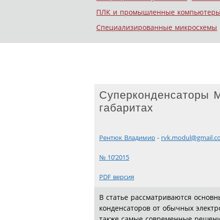
ПЛК и промышленные компьютер
Специализированные микросхемы
Суперконденсаторы M
габаритах
Рентюк Владимир
-
rvk.modul@gmail.c
№ 10’2015
PDF версия
В статье рассматриваются основн
конденсаторов от обычных электр
также самые современные решения