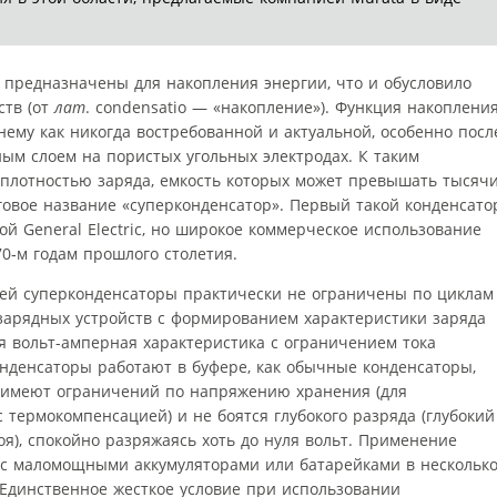
предназначены для накопления энергии, что и обусловило
ств (от
лат
. condensatio — «накопление»). Функция накоплени
нему как никогда востребованной и актуальной, особенно посл
ым слоем на пористых угольных электродах. К таким
 плотностью заряда, емкость которых может превышать тысяч
говое название «суперконденсатор». Первый такой конденсато
ой General Electric, но широкое коммерческое использование
70‑м годам прошлого столетия.
рей суперконденсаторы практически не ограничены по циклам
 зарядных устройств с формированием характеристики заряда
я вольт-амперная характеристика с ограничением тока
онденсаторы работают в буфере, как обычные конденсаторы,
е имеют ограничений по напряжению хранения (для
с термокомпенсацией) и не боятся глубокого разряда (глубокий
оя), спокойно разряжаясь хоть до нуля вольт. Применение
 с маломощными аккумуляторами или батарейками в нескольк
. Единственное жесткое условие при использовании