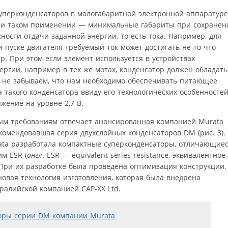
суперконденсаторов в малогабаритной электронной аппаратуре
при таком применении — минимальные габариты при сохранен
ности отдачи заданной энергии, то есть тока. Например, для
пуске двигателя требуемый ток может достигать не то что
р. При этом если элемент используется в устройствах
ргии, например в тех же мотах, конденсатор должен обладать
 не забываем, что нам необходимо обеспечивать питающее
а такого конденсатора ввиду его технологических особенносте
жение на уровне 2,7 В.
м требованиям отвечает анонсированная компанией Murata
екомендовавшая серия двухслойных конденсаторов DM (рис. 3).
ata разработала компактные суперконденсаторы, отличающие
м ESR (
англ
. ESR — equivalent series resistance, эквивалентное
 При их разработке была проведена оптимизация конструкции,
новая технология изготовления, которая была внедрена
тралийской компанией CAP-XX Ltd.