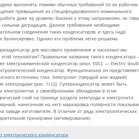
ходимо выполнять помимо обычных требований по их рабочим
ущение превышения их специфицированного номинального
аботе даже на уровнях, близких к этому напряжению, не гово
о сильная деградация. Данное требование необходимо
ательном соединении таких конденсаторов, и здесь надо
 балансировке. Однако эта проблема легко решаема.
ерконденсатор для массового применения и насколько мы
и этой технологии? Правильное название такого конденсатора
ее электрохимический конденсатор (
англ
. EDLC — Electric doub
электролитический конденсатор. Функционально он представляет
еского источника тока. Электролит (твердый или жидкий)
я электродами (рис. 1) [2]. Суперконденсатор может быть
м электролитом, а своеобразными обкладками в этом
рический слой на границе раздела электрода и электролита.
ярный, нанесенная на него маркировка полярности показыва
на заводе-изготовителе. В отличие от ряда электролитических
арительной тренировки (активирования).