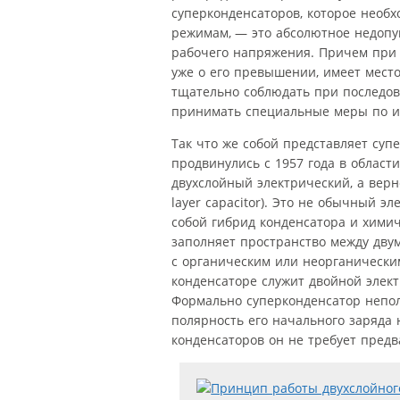
суперконденсаторов, которое необ
режимам, — это абсолютное недоп
рабочего напряжения. Причем при р
уже о его превышении, имеет мест
тщательно соблюдать при последов
принимать специальные меры по их
Так что же собой представляет суп
продвинулись с 1957 года в област
двухслойный электрический, а верн
layer capacitor). Это не обычный 
собой гибрид конденсатора и химич
заполняет пространство между двум
с органическим или неорганически
конденсаторе служит двойной элект
Формально суперконденсатор непол
полярность его начального заряда 
конденсаторов он не требует предв