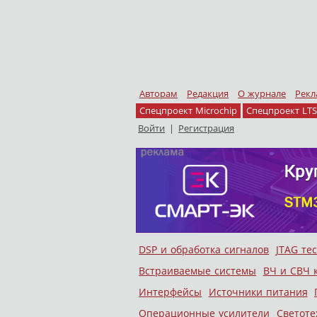
Авторам
Редакция
О журнале
Рекл
Спецпроект Microchip
Спецпроект LTS
Войти
|
Регистрация
Skip to content
DSP и обработка сигналов
JTAG те
Меню
Встраиваемые системы
ВЧ и СВЧ 
Интерфейсы
Источники питания
Операционные усилители
Светоте