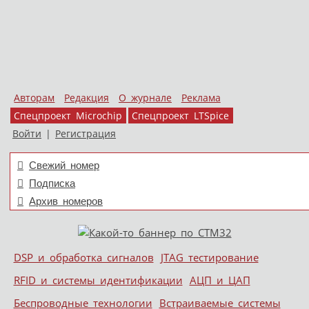
Авторам
Редакция
О журнале
Реклама
Спецпроект Microchip
Спецпроект LTSpice
Войти
|
Регистрация
Свежий номер
Подписка
Архив номеров
Skip to content
DSP и обработка сигналов
JTAG тестирование
Меню
RFID и системы идентификации
АЦП и ЦАП
Беспроводные технологии
Встраиваемые системы