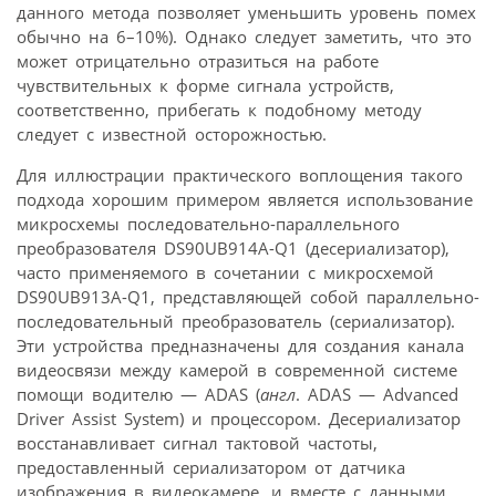
данного метода позволяет уменьшить уровень помех
обычно на 6–10%). Однако следует заметить, что это
может отрицательно отразиться на работе
чувствительных к форме сигнала устройств,
соответственно, прибегать к подобному методу
следует с известной осторожностью.
Для иллюстрации практического воплощения такого
подхода хорошим примером является использование
микросхемы последовательно-параллельного
преобразователя DS90UB914A-Q1 (десериализатор),
часто применяемого в сочетании с микросхемой
DS90UB913A-Q1, представляющей собой параллельно-
последовательный преобразователь (сериализатор).
Эти устройства предназначены для создания канала
видеосвязи между камерой в современной системе
помощи водителю — ADAS (
англ
. ADAS — Advanced
Driver Assist System) и процессором. Десериализатор
восстанавливает сигнал тактовой частоты,
предоставленный сериализатором от датчика
изображения в видеокамере, и вместе с данными