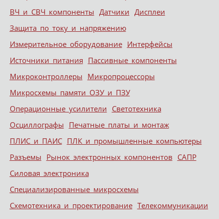
ВЧ и СВЧ компоненты
Датчики
Дисплеи
Защита по току и напряжению
Измерительное оборудование
Интерфейсы
Источники питания
Пассивные компоненты
Микроконтроллеры
Микропроцессоры
Микросхемы памяти ОЗУ и ПЗУ
Операционные усилители
Светотехника
Осциллографы
Печатные платы и монтаж
ПЛИС и ПАИС
ПЛК и промышленные компьютеры
Разъемы
Рынок электронных компонентов
САПР
Силовая электроника
Специализированные микросхемы
Схемотехника и проектирование
Телекоммуникации