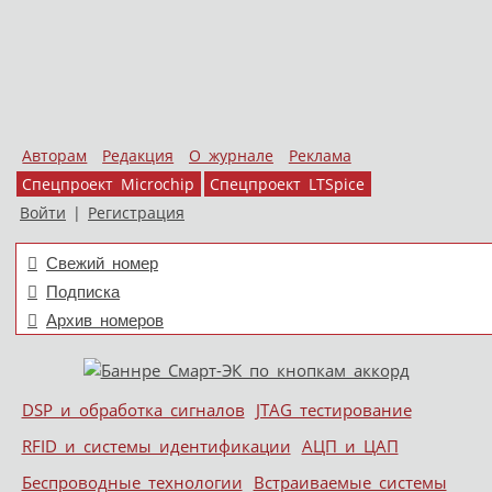
Авторам
Редакция
О журнале
Реклама
Спецпроект Microchip
Спецпроект LTSpice
Войти
|
Регистрация
Свежий номер
Подписка
Архив номеров
Skip to content
DSP и обработка сигналов
JTAG тестирование
Меню
RFID и системы идентификации
АЦП и ЦАП
Беспроводные технологии
Встраиваемые системы