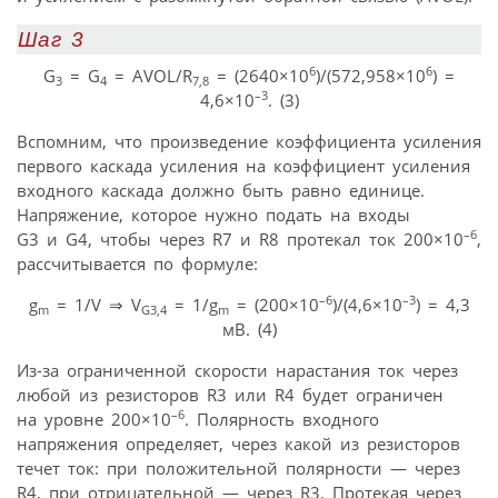
Шаг 3
6
6
G
= G
= AVOL/R
= (2640×10
)/(572,958×10
) =
3
4
7,8
–3
4,6×10
. (3)
Вспомним, что произведение коэффициента усиления
первого каскада усиления на коэффициент усиления
входного каскада должно быть равно единице.
Напряжение, которое нужно подать на входы
–6
G3 и G4, чтобы через R7 и R8 протекал ток 200×10
,
рассчитывается по формуле:
–6
–3
g
= 1/V ⇒ V
= 1/g
= (200×10
)/(4,6×10
) = 4,3
m
G3,4
m
мВ. (4)
Из-за ограниченной скорости нарастания ток через
любой из резисторов R3 или R4 будет ограничен
–6
на уровне 200×10
. Полярность входного
напряжения определяет, через какой из резисторов
течет ток: при положительной полярности — через
R4, при отрицательной — через R3. Протекая через