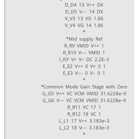
D_D4 13 V++ DX
D_D5 V–– 14 DX
V_V3 13 VG 1.86
V_V4 VG 14 1.86
*
*Mid supply Ref
R_R9 VMID V++ 1
R_R10 V–– VMID 1
I_ISY V+ V– DC 2.2E–3
E_E2 V++ 0 V+ 0 1
E_E3 V–– 0 V– 0 1
*
*Common Mode Gain Stage with Zero
G_G5 V++ VC VCM VMID 31.6228e–9
G_G6 V–– VC VCM VMID 31.6228e–9
R_R11 VC 17 1
R_R12 18 VC 1
L_L1 17 V++ 3.183e–3
L_L2 18 V–– 3.183e–3
*