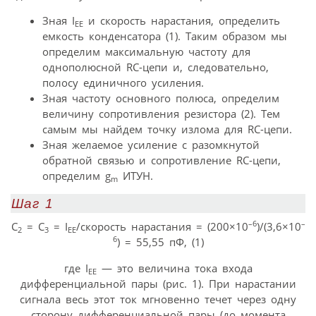
Зная I
и скорость нарастания, определить
EE
емкость конденсатора (1). Таким образом мы
определим максимальную частоту для
однополюсной RC-цепи и, следовательно,
полосу единичного усиления.
Зная частоту основного полюса, определим
величину сопротивления резистора (2). Тем
самым мы найдем точку излома для RC-цепи.
Зная желаемое усиление с разомкнутой
обратной связью и сопротивление RC-цепи,
определим g
ИТУН.
m
Шаг 1
–6
–
C
= C
= I
/скорость нарастания = (200×10
)/(3,6×10
2
3
EE
6
) = 55,55 пФ, (1)
где I
— это величина тока входа
EE
дифференциальной пары (рис. 1). При нарастании
сигнала весь этот ток мгновенно течет через одну
сторону дифференциальной пары (до момента