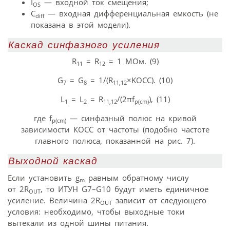
I
— входной ток смещения;
OS
C
— входная дифференциальная емкость (не
diff
показана в этой модели).
Каскад синфазного усиления
R
= R
= 1 МОм. (9)
11
12
G
= G
= 1/(R
×KOCC). (10)
7
8
11,12
L
= L
= R
/(2πf
), (11)
1
2
11,12
p(cm)
где f
— синфазный полюс на кривой
p(cm)
зависимости КОСС от частоты (подобно частоте
главного полюса, показанной на рис. 7).
Выходной каскад
Если установить g
равным обратному числу
m
от 2R
, то ИТУН G7–G10 будут иметь единичное
OUT
усиление. Величина 2R
зависит от следующего
OUT
условия: необходимо, чтобы выходные токи
вытекали из одной шины питания.