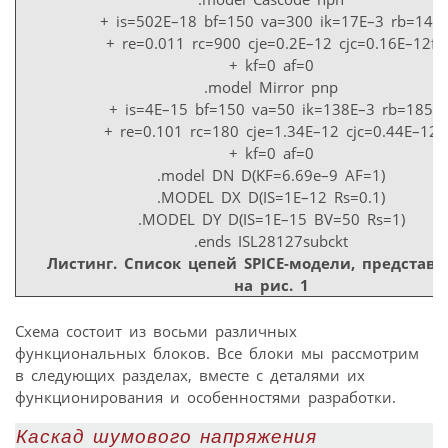
+ is=502E–18 bf=150 va=300 ik=17E–3 rb=140
+ re=0.011 rc=900 cje=0.2E–12 cjc=0.16E–12f
+ kf=0 af=0
.model Mirror pnp
+ is=4E–15 bf=150 va=50 ik=138E–3 rb=185
+ re=0.101 rc=180 cje=1.34E–12 cjc=0.44E–12
+ kf=0 af=0
.model DN D(KF=6.69e–9 AF=1)
.MODEL DX D(IS=1E–12 Rs=0.1)
.MODEL DY D(IS=1E–15 BV=50 Rs=1)
.ends ISL28127subckt
Листинг. Список цепей SPICE-модели, представ
на рис. 1
Схема состоит из восьми различных
функциональных блоков. Все блоки мы рассмотрим
в следующих разделах, вместе с деталями их
функционирования и особенностями разработки.
Каскад шумового напряжения