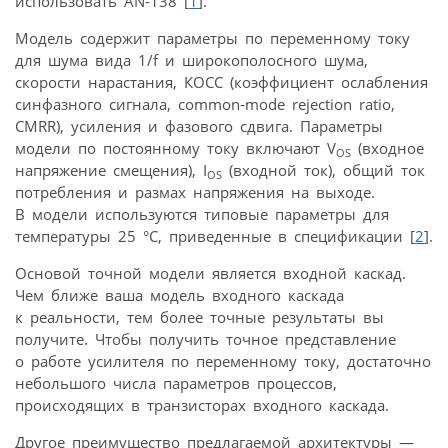
использовать AN-138 [
1
].
Модель содержит параметры по переменному току
для шума вида 1/f и широкополосного шума,
скорости нарастания, КОСС (коэффициент ослабления
синфазного сигнала, common-mode rejection ratio,
CMRR), усиления и фазового сдвига. Параметры
модели по постоянному току включают V
(входное
OS
напряжение смещения), I
(входной ток), общий ток
OS
потребления и размах напряжения на выходе.
В модели используются типовые параметры для
температуры 25 °С, приведенные в спецификации [
2
].
Основой точной модели является входной каскад.
Чем ближе ваша модель входного каскада
к реальности, тем более точные результаты вы
получите. Чтобы получить точное представление
о работе усилителя по переменному току, достаточно
небольшого числа параметров процессов,
происходящих в транзисторах входного каскада.
Другое преимущество предлагаемой архитектуры —