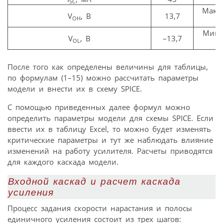
SC
Макс
V
, В
13,7
OH
Мини
V
, В
–13,7
OL
После того как определены величины для таблицы,
по формулам (1–15) можно рассчитать параметры
модели и внести их в схему SPICE.
С помощью приведенных далее формул можно
определить параметры модели для схемы SPICE. Если
ввести их в таблицу Excel, то можно будет изменять
критические параметры и тут же наблюдать влияние
изменений на работу усилителя. Расчеты приводятся
для каждого каскада модели.
Входной каскад и расчет каскада
усиления
Процесс задания скорости нарастания и полосы
единичного усиления состоит из трех шагов: