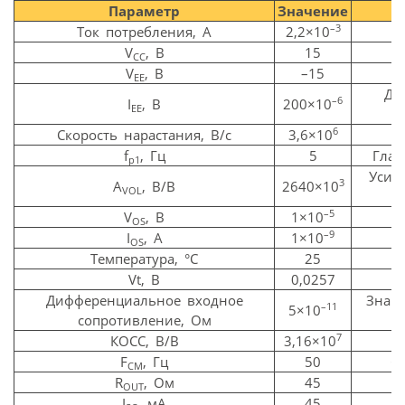
Параметр
Значение
–3
Ток потребления, А
2,2×10
V
, В
15
CC
V
, В
–15
EE
Ди
–6
I
, В
200×10
EE
6
Скорость нарастания, В/с
3,6×10
f
, Гц
5
Глав
p1
Усил
3
A
, В/В
2640×10
VOL
–5
V
, В
1×10
OS
–9
I
, А
1×10
OS
Температура, °С
25
Vt, В
0,0257
Дифференциальное входное
Знач
–11
5×10
сопротивление, Ом
7
КОСС, В/В
3,16×10
F
, Гц
50
С
CM
R
, Ом
45
OUT
I
, мА
45