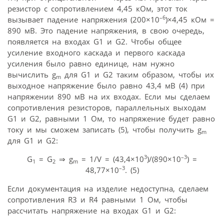
резистор с сопротивлением 4,45 кОм, этот ток
–6
вызывает падение напряжения (200×10
)×4,45 кОм =
890 мВ. Это падение напряжения, в свою очередь,
появляется на входах G1 и G2. Чтобы общее
усиление входного каскада и первого каскада
усиления было равно единице, нам нужно
вычислить g
для G1 и G2 таким образом, чтобы их
m
выходное напряжение было равно 43,4 мВ (4) при
напряжении 890 мВ на их входах. Если мы сделаем
сопротивления резисторов, параллельных выходам
G1 и G2, равными 1 Ом, то напряжение будет равно
току и мы сможем записать (5), чтобы получить g
m
для G1 и G2:
3
–3
G
= G
⇒ g
= 1/V = (43,4×10
)/(890×10
) =
1
2
m
–3
48,77×10
. (5)
Если документация на изделие недоступна, сделаем
сопротивления R3 и R4 равными 1 Ом, чтобы
рассчитать напряжение на входах G1 и G2: