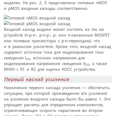
моделях. На рис. 2, 3 представлены типовые nMOS
и pMOS входные каскады соответственно.
Входной каскад модели может состоять из тех же
устройств (n-p-n-, p-n-p-, p- или n-канальные MOSFET
или полевые транзисторы с p-n-переходом), что
и в реальном усилителе. Кроме того, входной каскад
содержит источник тока для моделирования тока
смещения I
, источник напряжения для
OS
моделирования напряжения смещения V
, а также
OS
ИНУН с R1 и R2 для оценки КОСС устройства.
Первый каскад усиления
Назначение первого каскада усиления — обеспечить
ситуацию, при которой произведение его усиления
на усиление входного каскада было бы равно 1. Это
упрощает расчеты для определения компонентов,
ограничивающих скорость нарастания во втором