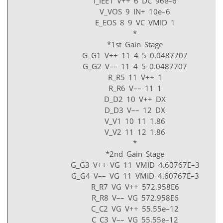
I_IEE1 V++ 6 DC 96e–6
V_VOS 9 IN+ 10e–6
E_EOS 8 9 VC VMID 1
*
*1st Gain Stage
G_G1 V++ 11 4 5 0.0487707
G_G2 V–– 11 4 5 0.0487707
R_R5 11 V++ 1
R_R6 V–– 11 1
D_D2 10 V++ DX
D_D3 V–– 12 DX
V_V1 10 11 1.86
V_V2 11 12 1.86
*
*2nd Gain Stage
G_G3 V++ VG 11 VMID 4.60767E–3
G_G4 V–– VG 11 VMID 4.60767E–3
R_R7 VG V++ 572.958E6
R_R8 V–– VG 572.958E6
C_C2 VG V++ 55.55e–12
C_C3 V–– VG 55.55e–12