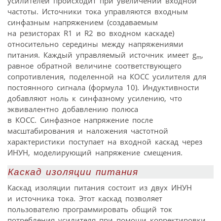
усилителей происходит при увеличении входной
частоты. Источники тока управляются входным
синфазным напряжением (создаваемым
на резисторах R1 и R2 во входном каскаде)
относительно середины между напряжениями
питания. Каждый управляемый источник имеет g
,
m
равное обратной величине соответствующего
сопротивления, поделенной на КОСС усилителя для
постоянного сигнала (формула 10). Индуктивности
добавляют ноль к синфазному усилению, что
эквивалентно добавлению полюса
в КОСС. Синфазное напряжение после
масштабирования и наложения частотной
характеристики поступает на входной каскад через
ИНУН, моделирующий напряжение смещения.
Каскад изоляции питания
Каскад изоляции питания состоит из двух ИНУН
и источника тока. Этот каскад позволяет
пользователю программировать общий ток
потребления усилителя при помощи корректировки