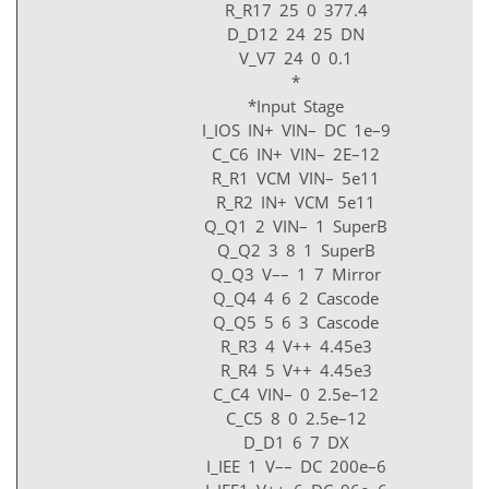
R_R17 25 0 377.4
D_D12 24 25 DN
V_V7 24 0 0.1
*
*Input Stage
I_IOS IN+ VIN– DC 1e–9
C_C6 IN+ VIN– 2E–12
R_R1 VCM VIN– 5e11
R_R2 IN+ VCM 5e11
Q_Q1 2 VIN– 1 SuperB
Q_Q2 3 8 1 SuperB
Q_Q3 V–– 1 7 Mirror
Q_Q4 4 6 2 Cascode
Q_Q5 5 6 3 Cascode
R_R3 4 V++ 4.45e3
R_R4 5 V++ 4.45e3
C_C4 VIN– 0 2.5e–12
C_C5 8 0 2.5e–12
D_D1 6 7 DX
I_IEE 1 V–– DC 200e–6