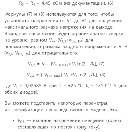
R
= R
= 4,45 кОм (из документации). (6)
3
4
Формулы (7) и (8) используются для того, чтобы
установить напряжения от V1 до V4 для получения
максимального размаха напряжения на выходе.
Выходное напряжение будет ограничиваться сверху
на уровне, равном V
–(V
+V
) для
++
1,3
D2, D4
положительного размаха входного напряжения и V
+
––
(V
+V
) для отрицательного.
2,4
D3, D5
V
= V
–(V
)+V
Ln(2I
/I
), (7)
1,3
CC
OUTMAX
T
EE
S
V
= (–V
)–V
+V
Ln(2I
/I
), (8)
2,4
OUTMAX
EE
T
EE
S
–12
где V
= 0,02585 В при Т = +25 °С, I
= 1×10
А (для
T
S
обоих диодов).
Вы можете подставить некоторые параметры
из спецификации непосредственно в модель. Это:
E
— входное напряжение смещения (только
OS
составляющая по постоянному току);