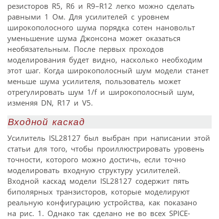
резисторов R5, R6 и R9–R12 легко можно сделать
равными 1 Ом. Для усилителей с уровнем
широкополосного шума порядка сотен нановольт
уменьшение шума Джонсона может оказаться
необязательным. После первых проходов
моделирования будет видно, насколько необходим
этот шаг. Когда широкополосный шум модели станет
меньше шума усилителя, пользователь может
отрегулировать шум 1/f и широкополосный шум,
изменяя DN, R17 и V5.
Входной каскад
Усилитель ISL28127 был выбран при написании этой
статьи для того, чтобы проиллюстрировать уровень
точности, которого можно достичь, если точно
моделировать входную структуру усилителей.
Входной каскад модели ISL28127 содержит пять
биполярных транзисторов, которые моделируют
реальную конфигурацию устройства, как показано
на рис. 1. Однако так сделано не во всех SPICE-