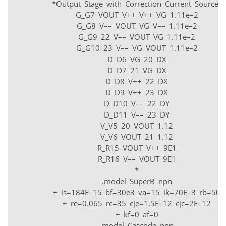
*Output Stage with Correction Current Sources
G_G7 VOUT V++ V++ VG 1.11e–2
G_G8 V–– VOUT VG V–– 1.11e–2
G_G9 22 V–– VOUT VG 1.11e–2
G_G10 23 V–– VG VOUT 1.11e–2
D_D6 VG 20 DX
D_D7 21 VG DX
D_D8 V++ 22 DX
D_D9 V++ 23 DX
D_D10 V–– 22 DY
D_D11 V–– 23 DY
V_V5 20 VOUT 1.12
V_V6 VOUT 21 1.12
R_R15 VOUT V++ 9E1
R_R16 V–– VOUT 9E1
*
.model SuperB npn
+ is=184E–15 bf=30e3 va=15 ik=70E–3 rb=50
+ re=0.065 rc=35 cje=1.5E–12 cjc=2E–12
+ kf=0 af=0
.model Cascode npn