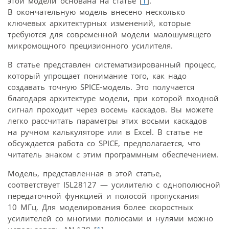
этой модели основана на статье [
1
].
В окончательную модель внесено несколько
ключевых архитектурных изменений, которые
требуются для современной модели малошумящего
микромощного прецизионного усилителя.
В статье представлен систематизированный процесс,
который упрощает понимание того, как надо
создавать точную SPICE-модель. Это получается
благодаря архитектуре модели, при которой входной
сигнал проходит через восемь каскадов. Вы можете
легко рассчитать параметры этих восьми каскадов
на ручном калькуляторе или в Excel. В статье не
обсуждается работа со SPICE, предполагается, что
читатель знаком с этим программным обеспечением.
Модель, представленная в этой статье,
соответствует ISL28127 — усилителю с однополюсной
передаточной функцией и полосой пропускания
10 МГц. Для моделирования более скоростных
усилителей со многими полюсами и нулями можно