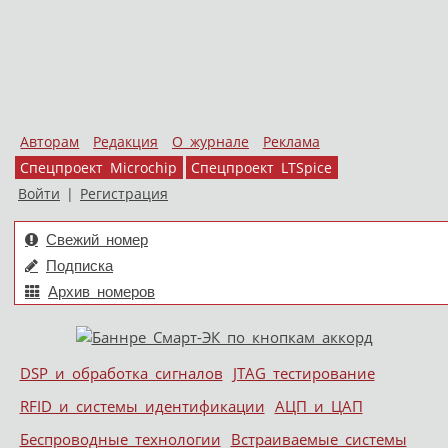
Авторам
Редакция
О журнале
Реклама
Спецпроект Microchip
Спецпроект LTSpice
Войти
|
Регистрация
Свежий номер
Подписка
Архив номеров
Skip to content
DSP и обработка сигналов
JTAG тестирование
Меню
RFID и системы идентификации
АЦП и ЦАП
Беспроводные технологии
Встраиваемые системы