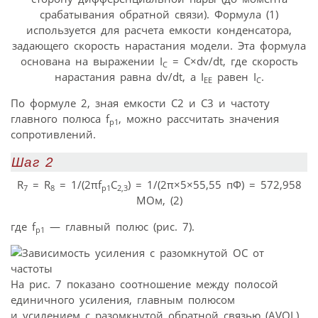
срабатывания обратной связи). Формула (1)
используется для расчета емкости конденсатора,
задающего скорость нарастания модели. Эта формула
основана на выражении I
= C×dv/dt, где скорость
C
нарастания равна dv/dt, а I
равен I
.
EE
C
По формуле 2, зная емкости C2 и C3 и частоту
главного полюса f
, можно рассчитать значения
p1
сопротивлений.
Шаг 2
R
= R
= 1/(2πf
C
) = 1/(2π×5×55,55 пФ) = 572,958
7
8
p1
2,3
МОм, (2)
где f
— главный полюс (рис. 7).
p1
На рис. 7 показано соотношение между полосой
единичного усиления, главным полюсом
и усилением с разомкнутой обратной связью (AVOL).