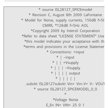
* source ISL28127_SPICEmodel
* Revision C, August 8th 2009 LaFontaine
* Model for Noise, supply currents, 150dB f=50H
CMRR, *128dB f=5Hz AOL
*Copyright 2009 by Intersil Corporation
*Refer to data sheet “LICENSE STATEMENT” Use o
*this model indicates your acceptance with the
*terms and provisions in the License Statement.
* Connections: +input
* | –input
* | | +Vsupply
* | | | –Vsupply
* | | | | output
* | | | | |
.subckt ISL28127subckt Vin+ Vin–V+ V– VOUT
* source ISL28127_SPICEMODEL_0_0
*
*Voltage Noise
E_En IN+ VIN+ 25 0 1