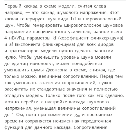
Первый каскад в схеме модели, считая слева
направо, — это каскад шумового напряжения. Этот
каскад генерирует шум вида 1/f и широкополосный
шум. Чтобы генерировать широкополосное шумовое
напряжение прецизионного усилителя, равное всего
4 нВ/√Гц, параметры kf (коэффициент фликкер-шума)
и af (экспонента фликкер-шума) для всех диодов
и транзисторов модели нужно сделать равными
нулю. Чтобы уменьшить уровень шума модели
до единиц нановольт, может понадобиться
уменьшить шумы Джонсона в схеме, снижая, где
только можно, величины сопротивлений. Перед тем
как уменьшать значения сопротивлений, нужно
рассчитать их стандартные значения и полностью
отладить модель. Только после того как это сделано,
можно перейти к настройке каскада шумового
напряжения, уменьшая величины сопротивлений
до 1 Ом, пока при изменении g
и постоянных
m
времени сохраняется неизменная передаточная
функция для данного каскада. Сопротивления