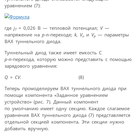
уравнением (7):
где
j
= 0,026 В — тепловой потенциал;
V
—
T
напряжение на
p‑n
‑переходе;
k
,
V
и
V
— параметры
υ
p
ВАХ туннельного диода.
Туннельный диод также имеет емкость C
p‑n
‑перехода, которую можно представить с помощью
зарядового уравнения:
Q
=
CV
. (8)
Теперь промоделируем ВАХ туннельного диода при
помощи компонента «Заданное уравнением
устройство» (рис. 7). Данный компонент
по умолчанию имеет одну секцию. Каждое слагаемое
уравнения ВАХ туннельного диода (7) представляется
отдельной секцией компонента. Эти секции нужно
добавить вручную.