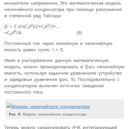
множители напряжения. Это математическая модель
нелинейного конденсатора при помощи разложения
в степенной ряд Тэйлора:
2
3
Q
=
С
V
+(
C
V
)/2+
C
V
/3+…
1
2
3
N
+
C
V
/
N
. (9)
N
Постоянный ток через линейную и нелинейную
емкость равен нулю:
I
= 0.
Имея в распоряжении данную математическую
модель, можно промоделировать в Qucs нелинейную
емкость, используя заданное уравнением устройство
и зарядовые уравнения (рис. 9). Последовательно с
конденсатором включен источник смещения
постоянного тока.
Рис. 9.
Модель нелинейного конденсатора
Теперь можно смоделировать АЧХ интегрирующей