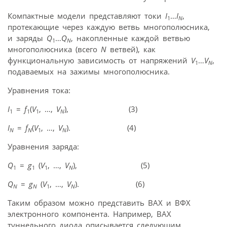
Компактные модели представляют токи
I
…
I
,
1
N
протекающие через каждую ветвь многополюсника,
и заряды
Q
…
Q
, накопленные каждой ветвью
1
N
многополюсника (всего
N
ветвей), как
функциональную зависимость от напряжений
V
…
V
,
1
N
подаваемых на зажимы многополюсника.
Уравнения тока:
I
=
f
(
V
, …,
V
), (3)
1
1
1
N
I
=
f
(
V
, …,
V
). (4)
N
N
1
N
Уравнения заряда:
Q
=
g
(
V
, …,
V
), (5)
1
1
1
N
Q
=
g
(
V
, …,
V
). (6)
N
N
1
N
Таким образом можно представить ВАХ и ВФХ
электронного компонента. Например, ВАХ
туннельного диода описывается следующим