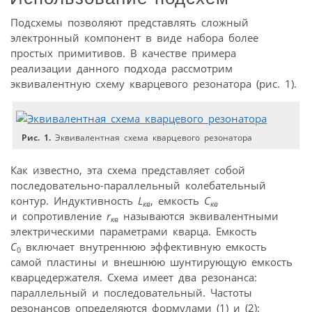
Подсхемы позволяют представлять сложный
электронный компонент в виде набора более
простых примитивов. В качестве примера
реализации данного подхода рассмотрим
эквивалентную схему кварцевого резонатора (рис. 1).
Рис. 1.
Эквивалентная схема кварцевого резонатора
Как известно, эта схема представляет собой
последовательно-параллельный колебательный
контур. Индуктивность
L
, емкость
C
кв
кв
и сопротивление
r
называются эквивалентными
кв
электрическими параметрами кварца. Емкость
С
включает внутреннюю эффективную емкость
0
самой пластины и внешнюю шунтирующую емкость
кварцедержателя. Схема имеет два резонанса:
параллельный и последовательный. Частоты
резонансов определяются формулами (1) и (2):