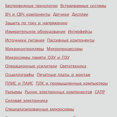
Беспроводные технологии
Встраиваемые системы
ВЧ и СВЧ компоненты
Датчики
Дисплеи
Защита по току и напряжению
Измерительное оборудование
Интерфейсы
Источники питания
Пассивные компоненты
Микроконтроллеры
Микропроцессоры
Микросхемы памяти ОЗУ и ПЗУ
Операционные усилители
Светотехника
Осциллографы
Печатные платы и монтаж
ПЛИС и ПАИС
ПЛК и промышленные компьютеры
Разъемы
Рынок электронных компонентов
САПР
Силовая электроника
Специализированные микросхемы