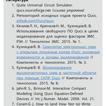
Quite Universal Circuit Simulator.
qucs.sourceforge.net /
ссылка утрачена
/
Репозиторий исходных кодов проекта Qucs.
github.com/Qucs/qucs
Кечиев Л. Н., Крючков Н. М., Кузнецов В. В.
Использование свободного ПО Qucs в целях
моделирования для оценки факторов ЭМС
РЭА // Технологии ЭМС. 2015. № 1.
Кузнецов В. В.
Симулятор электронных схем
с открытым исходным кодом Qucs: основные
возможности и основы моделирования
//
Компоненты и технологии. 2015. № 3.
Кузнецов В. В.
Моделирование
высокочастотных схем в частотной области
при помощи САПР Qucs
// Компоненты и
технологии. 2015. № 8.
Jahn R. S., Brinson M. Interactive Compact
Modeling Using Qucs Equation-Defined
Devices // Int. J. Numer. Model. 2008. Vol. 21.
Coram G. J. How to (and How Not to) Write