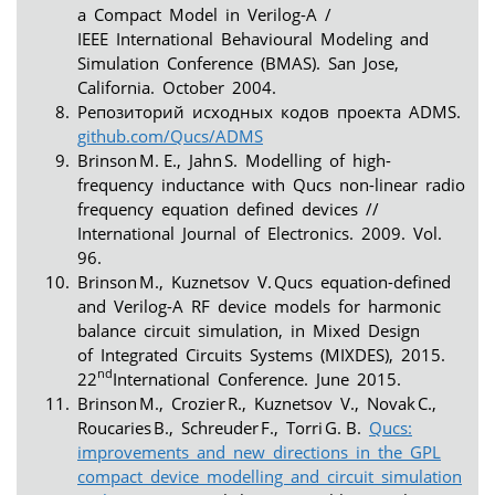
a Compact Model in Verilog-A /
IEEE International Behavioural Modeling and
Simulation Conference (BMAS). San Jose,
California. October 2004.
Репозиторий исходных кодов проекта ADMS.
github.com/Qucs/ADMS
Brinson M. E., Jahn S. Modelling of high-
frequency inductance with Qucs non-linear radio
frequency equation defined devices //
International Journal of Electronics. 2009. Vol.
96.
Brinson M., Kuznetsov V. Qucs equation-defined
and Verilog-A RF device models for harmonic
balance circuit simulation, in Mixed Design
of Integrated Circuits Systems (MIXDES), 2015.
nd
22
International Conference. June 2015.
Brinson M., Crozier R., Kuznetsov V., Novak C.,
Roucaries B., Schreuder F., Torri G. B.
Qucs:
improvements and new directions in the GPL
compact device modelling and circuit simulation