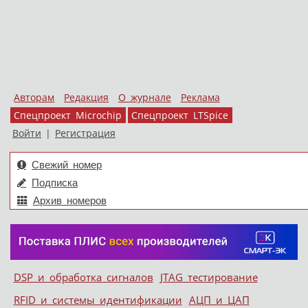
Авторам
Редакция
О журнале
Реклама
Спецпроект Microchip
Спецпроект LTSpice
Войти
|
Регистрация
Свежий номер
Подписка
Архив номеров
Skip to content
DSP и обработка сигналов
JTAG тестирование
Меню
RFID и системы идентификации
АЦП и ЦАП