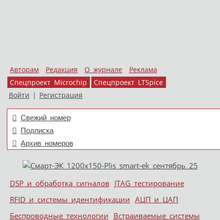
Авторам
Редакция
О журнале
Реклама
Спецпроект Microchip
Спецпроект LTSpice
Войти
|
Регистрация
Свежий номер
Подписка
Архив номеров
Skip to content
DSP и обработка сигналов
JTAG тестирование
Меню
RFID и системы идентификации
АЦП и ЦАП
Беспроводные технологии
Встраиваемые системы