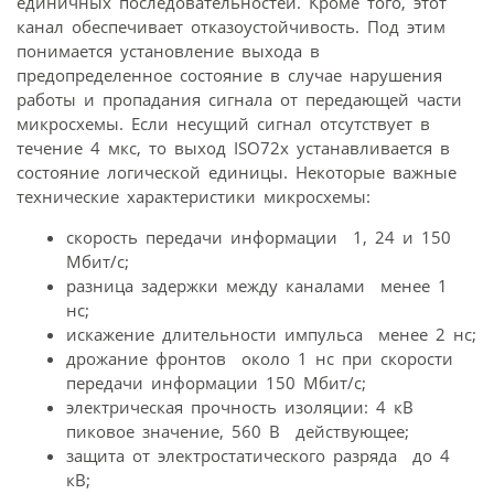
единичных последовательностей. Кроме того, этот
канал обеспечивает отказоустойчивость. Под этим
понимается установление выхода в
предопределенное состояние в случае нарушения
работы и пропадания сигнала от передающей части
микросхемы. Если несущий сигнал отсутствует в
течение 4 мкс, то выход ISO72x устанавливается в
состояние логической единицы. Некоторые важные
технические характеристики микросхемы:
скорость передачи информации  1, 24 и 150
Мбит/с;
разница задержки между каналами  менее 1
нс;
искажение длительности импульса  менее 2 нс;
дрожание фронтов  около 1 нс при скорости
передачи информации 150 Мбит/с;
электрическая прочность изоляции: 4 кВ 
пиковое значение, 560 В  действующее;
защита от электростатического разряда  до 4
кВ;