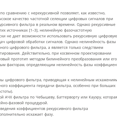
о сравнению с нерекурсивной позволяет, как известно,
ысокое качество частотной селекции цифровых сигналов при
урсивного фильтра в реальном времени. Однако рекурсивные
гих источниках [1–3], нелинейную фазочастотную
ески не дает возможности использовать рекурсивную цифрову
ач цифровой обработки сигналов. Однако нелинейность фазы
вного цифрового фильтра, а является только следствием
тирования. Действительно, при косвенном проектировании
говый прототип методом билинейного преобразования или его
ным факторам, определяющим нелинейность фазы коэффициен
лы цифрового фильтра, приводящая к нелинейным искажения
отного коэффициента передачи фильтра, особенно при больших
стоты).
й АЧХ фильтра по Чебышеву, Баттерворту или Кауэру, которая
нейно-фазовой процедурой.
ведения коэффициентов рекурсивного фильтра
ополнительно искажает фазу.