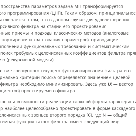
 пространства параметров задача МП трансформируется
ого программирования (ЦНП). Таким образом, принципиальное
аключается в том, что в данном случае для удовлетворения
рсивного фильтра на стадии его проектирования
енные приемы и подходы классических методов (аналоговые
 нормировки и квантования параметров), приводящие
ыполнении функциональных требований и систематическим
 поиск требуемых целочисленных коэффициентов фильтра пря
ию (рекурсивной модели).
тствие совокупного текущего функционирования фильтра его
рмально критерий поиска определяется значением целевой
е фильтра необходимо минимизировать. Здесь уже
IX
— вектор
циентов) проектируемого фильтра.
ности и возможности реализации сложной формы характерист
 наиболее целесообразно проектировать в форме каскадного
елочисленных звеньев второго порядка [6], где
N
— общий
стемная функция такого фильтра имеет следующий вид: