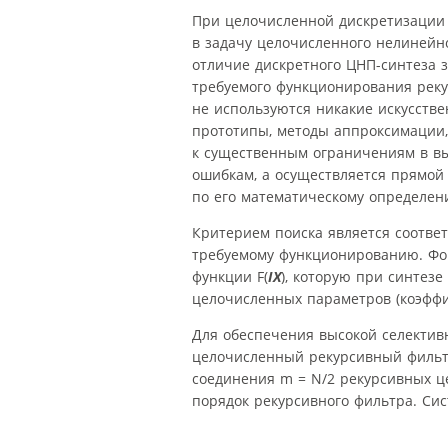
При целочисленной дискретизации
в задачу целочисленного нелинейн
отличие дискретного ЦНП-синтеза з
требуемого функционирования реку
не используются никакие искусств
прототипы, методы аппроксимации,
к существенным ограничениям в в
ошибкам, а осуществляется прямой
по его математическому определен
Критерием поиска является соотве
требуемому функционированию. Фо
функции
F
(
IX
), которую при синтез
целочисленных параметров (коэффи
Для обеспечения высокой селектив
целочисленный рекурсивный фильтр
соединения
m
=
N
/2 рекурсивных ц
порядок рекурсивного фильтра. Си