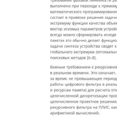
Требование фазовой линейности р
выполнено при переходе к прямому
математического программирования
состоит в привязке решения задач
экстремуму функции качества объе
вектор искомых параметров устрой
всегда можно сформировать исходя
пакетах это обычно делает функци
задачи синтеза устройства сводят
глобального экстремума (оптималь
поисковых методов [6–8].
Важным требованием к рекурсивно
в реальном времени. Это означает
за время, не превышающее период 
работы цифрового фильтра в реаль
и ресурсам памяти) для расчета от
целочисленной дискретизации прос
целочисленное проектное решение,
рекурсивного фильтра на ПЛИС, ка
арифметикой вычислений.