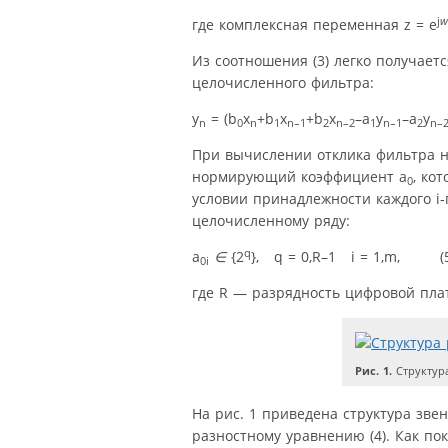
j
w
где комплексная переменная
z
=
e
Из соотношения (3) легко получает
целочисленного фильтра:
y
= (
b
x
+
b
x
+
b
x
–
a
y
–
a
y
n
0
n
1
n
–1
2
n
–2
1
n
–1
2
n
–
При вычислении отклика фильтра 
нормирующий коэффициент
a
, ко
0
условии принадлежности каждого
i
целочисленному ряду:
q
a
∈
{2
},
q
= 0,
R
–1
i
= 1,
m
, (5
0
i
где
R
— разрядность цифровой пла
Рис. 1.
Структура
На рис. 1 приведена структура зве
разностному уравнению (4). Как по