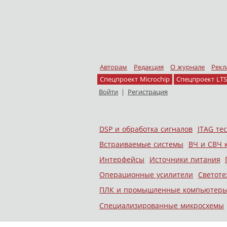
Авторам
Редакция
О журнале
Рекл
Спецпроект Microchip
Спецпроект LTS
Войти
|
Регистрация
Skip to content
DSP и обработка сигналов
JTAG те
Меню
Встраиваемые системы
ВЧ и СВЧ 
Интерфейсы
Источники питания
Операционные усилители
Светоте
ПЛК и промышленные компьютер
Специализированные микросхемы