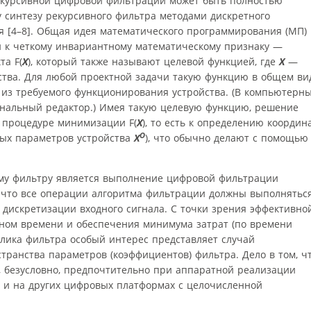
екурсивной цифровой фильтрации может быть полностью
 синтезу рекурсивного фильтра методами дискретного
 [4–8]. Общая идея математического программирования (МП)
и к четкому инвариантному математическому признаку —
кта
F
(
X
), который также называют целевой функцией, где
Х
—
ства. Для любой проектной задачи такую функцию в общем ви
 из требуемого функционирования устройства. (В компьютерн
ональный редактор.) Имея такую целевую функцию, решение
 к процедуре минимизации
F
(
X
), то есть к определению координ
О
ных параметров устройства
X
), что обычно делают с помощью
му фильтру является выполнение цифровой фильтрации
, что все операции алгоритма фильтрации должны выполнятьс
дискретизации входного сигнала. С точки зрения эффективно
ном времени и обеспечения минимума затрат (по времени
клика фильтра особый интерес представляет случай
транства параметров (коэффициентов) фильтра. Дело в том, ч
 безусловно, предпочтительно при аппаратной реализации
к и на других цифровых платформах с целочисленной