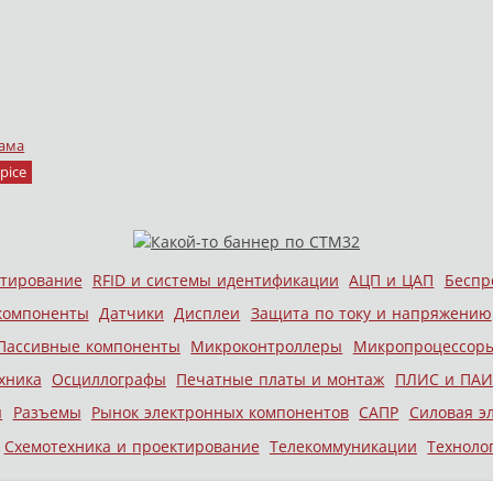
ама
pice
стирование
RFID и системы идентификации
АЦП и ЦАП
Беспр
компоненты
Датчики
Дисплеи
Защита по току и напряжению
Пассивные компоненты
Микроконтроллеры
Микропроцессор
хника
Осциллографы
Печатные платы и монтаж
ПЛИС и ПАИ
ы
Разъемы
Рынок электронных компонентов
САПР
Силовая э
Схемотехника и проектирование
Телекоммуникации
Техноло