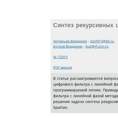
Синтез рекурсивных 
Артемьев Владимир
-
zzzrf413@bk.ru
Бугров Владимир
-
bug@rf.unn.ru
№ 7’2013
PDF версия
В статье рассматриваются вопрос
цифрового фильтра с линейной фа
программируемой логике. Приводи
фильтра с линейной фазой метод
решения задачи синтеза рекурсив
Spartan.