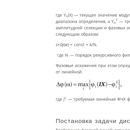
где
Y
(
X
) — текущее значение моду
n
T
диапазона определения, а
Y
— тре
n
амплитудной селекции и фазовых 
следующим образом:
s×
Dj
(
w
)
≈
const
≈
k
/
N
,
где
N
— порядок рекурсивного фил
Фазовые искажения при этом опре
от линейной:
L
где
j
— требуемая линейная ФЧХ ф
Постановка задачи дис