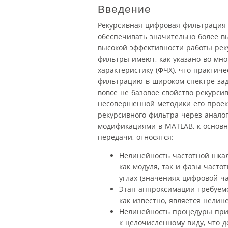
Введение
Рекурсивная цифровая фильтрация п
обеспечивать значительно более в
высокой эффективности работы рек
фильтры имеют, как указано во мно
характеристику (ФЧХ), что практич
фильтрацию в широком спектре зад
вовсе не базовое свойство рекурси
несовершенной методики его проек
рекурсивного фильтра через анало
модификациями в MATLAB, к основ
передачи, относятся:
Нелинейность частотной шка
как модуля, так и фазы част
углах (значениях цифровой ча
Этап аппроксимации требуемо
как известно, является нели
Нелинейность процедуры при
к целочисленному виду, что д