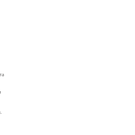
ю
та
м
,