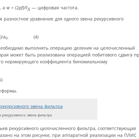
, а
w
= (2
p
f
)/
F
— цифровая частота.
Д
ся разностное уравнение для одного звена рекурсивного
)/
a
.
(4)
2
0
необходимо выполнять операцию деления на целочисленный
торая может быть реализована операцией побитового сдвига п
‑го нормирующего коэффициента биномиальному
)
тформы.
 рекурсивного звена фильтра
ньев рекурсивного целочисленного фильтра, соответствующая
казано на этом рисунке, при аппаратной реализации на ПЛИС