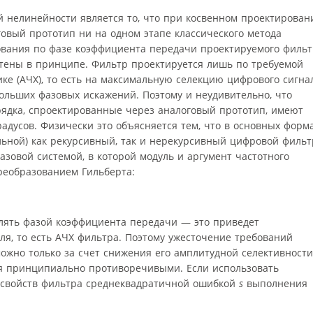
 нелинейности является то, что при косвенном проектирован
овый прототип ни на одном этапе классического метода
вания по фазе коэффициента передачи проектируемого фильт
чтены в принципе. Фильтр проектируется лишь по требуемой
ке (АЧХ), то есть на максимальную селекцию цифрового сигна
больших фазовых искажений. Поэтому и неудивительно, что
ядка, спроектированные через аналоговый прототип, имеют
адусов. Физически это объясняется тем, что в основных форм
льной) как рекурсивный, так и нерекурсивный цифровой фильт
зовой системой, в которой модуль и аргумент частотного
реобразованием Гильберта:
влять фазой коэффициента передачи — это приведет
ля, то есть АЧХ фильтра. Поэтому ужесточение требований
ожно только за счет снижения его амплитудной селективности
тся принципиально противоречивыми. Если использовать
 свойств фильтра среднеквадратичной ошибкой
s
выполнения