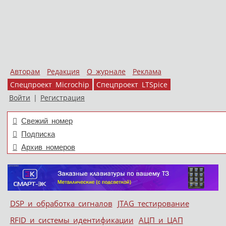
Авторам
Редакция
О журнале
Реклама
Спецпроект Microchip
Спецпроект LTSpice
Войти
|
Регистрация
Свежий номер
Подписка
Архив номеров
Skip to content
DSP и обработка сигналов
JTAG тестирование
Меню
RFID и системы идентификации
АЦП и ЦАП