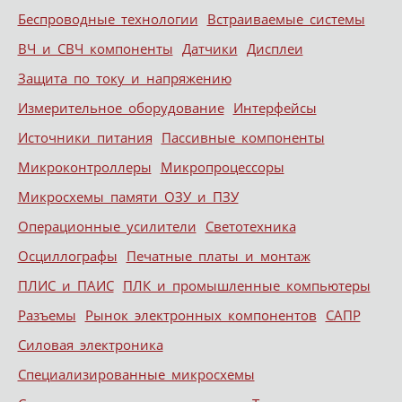
Беспроводные технологии
Встраиваемые системы
ВЧ и СВЧ компоненты
Датчики
Дисплеи
Защита по току и напряжению
Измерительное оборудование
Интерфейсы
Источники питания
Пассивные компоненты
Микроконтроллеры
Микропроцессоры
Микросхемы памяти ОЗУ и ПЗУ
Операционные усилители
Светотехника
Осциллографы
Печатные платы и монтаж
ПЛИС и ПАИС
ПЛК и промышленные компьютеры
Разъемы
Рынок электронных компонентов
САПР
Силовая электроника
Специализированные микросхемы