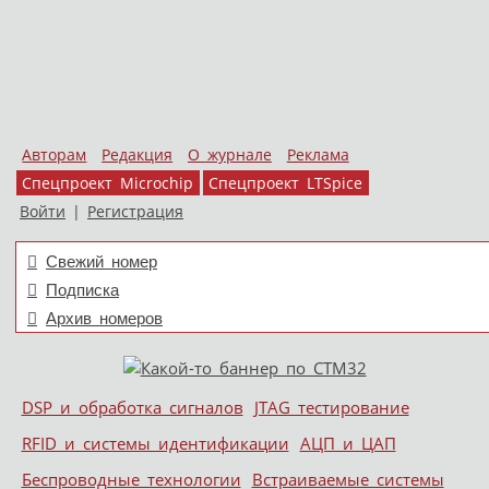
Авторам
Редакция
О журнале
Реклама
Спецпроект Microchip
Спецпроект LTSpice
Войти
|
Регистрация
Свежий номер
Подписка
Архив номеров
Skip to content
DSP и обработка сигналов
JTAG тестирование
Меню
RFID и системы идентификации
АЦП и ЦАП
Беспроводные технологии
Встраиваемые системы