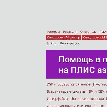
Авторам
Редакция
О журнале
Рекл
Спецпроект Microchip
Спецпроект LTS
Войти
|
Регистрация
Skip to content
DSP и обработка сигналов
JTAG те
Меню
Встраиваемые системы
ВЧ и СВЧ 
Интерфейсы
Источники питания
Операционные усилители
Светоте