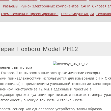
ы
Разъемы
Рынок электронных компонентов
САПР
Силовая э
Схемотехника и проектирование
Телекоммуникации
Техноло
ерии Foxboro Model PH12
agement выпустила
Foxboro. Эти высокоточные электрохимические сенсоры
ыми принадлежностями используются для измерения pH и OR
потенциала) с применением уникальной технологии электродов
ненном конструктиве 12 мм. Надежные и простые в
подходят для эксплуатации при низких и высоких температура
лговечность, высокую точность и стабильность.
зовать сенсор как одноразовое устройство, таким образом