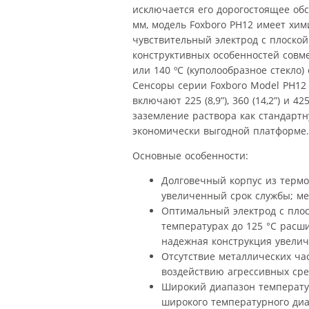
исключается его дорогостоящее обс
мм, модель Foxboro PH12 имеет хим
чувствительный электрод с плоско
конструктивных особенностей совме
или 140 ºC (куполообразное стекло
Сенсоры серии Foxboro Model PH12 
включают 225 (8,9”), 360 (14,2”) и 
заземление раствора как стандарт
экономически выгодной платформе.
Основные особенности:
Долговечный корпус из термо
увеличенный срок службы; ме
Оптимальный электрод с плос
температурах до 125 °C расш
надежная конструкция увелич
Отсутствие металлических ча
воздействию агрессивных сре
Широкий диапазон температур
широкого температурного диап