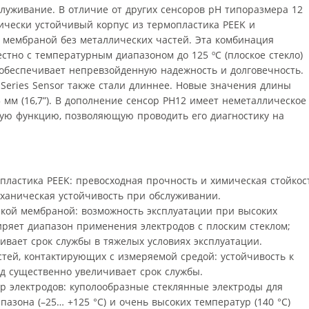
луживание. В отличие от других сенсоров pH типоразмера 12
ически устойчивый корпус из термопластика PEEK и
й мембраной без металлических частей. Эта комбинация
стно с температурным диапазоном до 125 ºC (плоское стекло)
) обеспечивает непревзойденную надежность и долговечность.
Series Sensor также стали длиннее. Новые значения длины
425 мм (16,7”). В дополнение сенсор PH12 имеет неметаллическое
ную функцию, позволяющую проводить его диагностику на
пластика PEEK: превосходная прочность и химическая стойкос
ханическая устойчивость при обслуживании.
кой мембраной: возможность эксплуатации при высоких
иряет диапазон применения электродов с плоским стеклом;
ивает срок службы в тяжелых условиях эксплуатации.
стей, контактирующих с измеряемой средой: устойчивость к
д существенно увеличивает срок службы.
 электродов: куполообразные стеклянные электроды для
азона (–25… +125 °C) и очень высоких температур (140 °C)