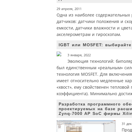
29 апреля, 2011
Одна из наиболее содержательных 
датчиков: датчики положения и ско
емкости, датчики влажности и цве
акселерометрам и гироскопам.
IGBT или MOSFET: выбирайте
3 января, 2022
Эволюция технологий: биполя
был единственным «реальным» силов
технология MOSFET. Для включения 
имеет относительно медленные хар
«хвост», ему свойственен тепловой
коэффициента). Минимально дости
Разработка программного об
проектируемых на базе расш
Zynq‑7000 AP SoC фирмы Xili
31 дек
Прод