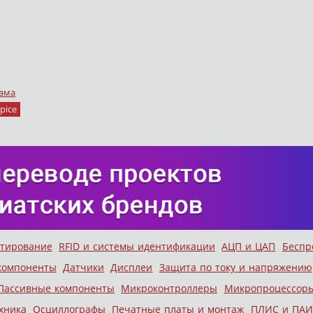
ама
pice
стирование
RFID и системы идентификации
АЦП и ЦАП
Беспр
компоненты
Датчики
Дисплеи
Защита по току и напряжению
Пассивные компоненты
Микроконтроллеры
Микропроцессор
хника
Осциллографы
Печатные платы и монтаж
ПЛИС и ПАИ