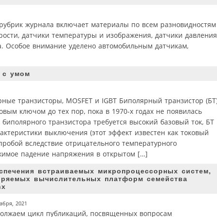
рубрик журнала включает материалы по всем разновидностям
рости, датчики температуры и изображения, датчики давления
та. Особое внимание уделено автомобильным датчикам,
 с умом
рные транзисторы, MOSFET и IGBT Биполярный транзистор (БТ
ым ключом до тех пор, пока в 1970‑х годах не появилась
биполярного транзистора требуется высокий базовый ток, БТ
актеристики выключения (этот эффект известен как токовый
 пробой вследствие отрицательного температурного
жимое падение напряжения в открытом […]
еспечения встраиваемых микропроцессорных систем,
иряемых вычислительных платформ семейства
nx
абря, 2021
олжаем цикл публикаций, посвященных вопросам