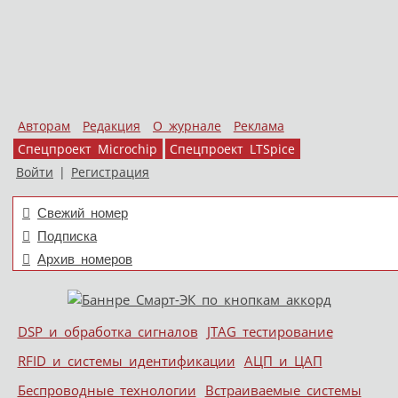
Авторам
Редакция
О журнале
Реклама
Спецпроект Microchip
Спецпроект LTSpice
Войти
|
Регистрация
Свежий номер
Подписка
Архив номеров
Skip to content
DSP и обработка сигналов
JTAG тестирование
Меню
RFID и системы идентификации
АЦП и ЦАП
Беспроводные технологии
Встраиваемые системы