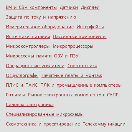
ВЧ и СВЧ компоненты
Датчики
Дисплеи
Защита по току и напряжению
Измерительное оборудование
Интерфейсы
Источники питания
Пассивные компоненты
Микроконтроллеры
Микропроцессоры
Микросхемы памяти ОЗУ и ПЗУ
Операционные усилители
Светотехника
Осциллографы
Печатные платы и монтаж
ПЛИС и ПАИС
ПЛК и промышленные компьютеры
Разъемы
Рынок электронных компонентов
САПР
Силовая электроника
Специализированные микросхемы
Схемотехника и проектирование
Телекоммуникации