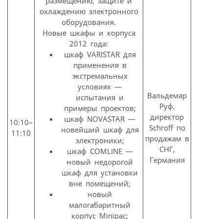
размещению, защите и
охлаждению электронного
оборудования.
Новые шкафы и корпуса
2012 года:
шкаф VARISTAR для
применения в
экстремальных
условиях —
Вальдемар
испытания и
Руф,
примеры проектов;
директор
шкаф NOVASTAR —
10:10–
Schroff по
новейший шкаф для
11:10
продажам в
электроники;
СНГ,
шкаф COMLINE —
Германия
новый недорогой
шкаф для установки
вне помещений;
новый
малогабаритный
корпус Minipac;