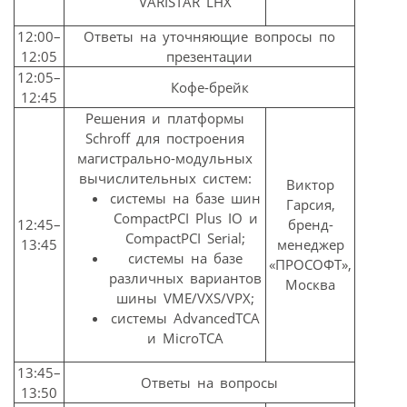
VARISTAR LHX
12:00–
Ответы на уточняющие вопросы по
12:05
презентации
12:05–
Кофе-брейк
12:45
Решения и платформы
Schroff для построения
магистрально-модульных
вычислительных систем:
Виктор
системы на базе шин
Гарсия,
CompactPCI Plus IO и
12:45–
бренд-
CompactPCI Serial;
13:45
менеджер
системы на базе
«ПРОСОФТ»,
различных вариантов
Москва
шины VME/VXS/VPX;
системы AdvancedTCA
и MicroTCA
13:45–
Ответы на вопросы
13:50