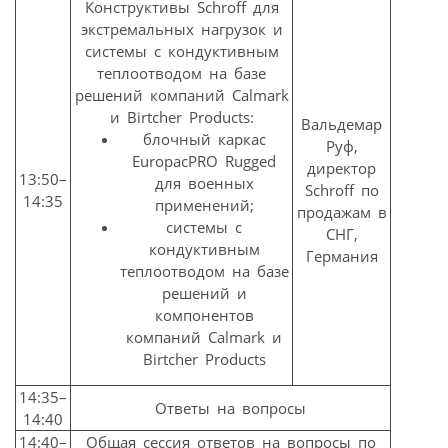
Конструктивы Schroff для
экстремальных нагрузок и
системы с кондуктивным
теплоотводом на базе
решений компаний Calmark
и Birtcher Products:
Вальдемар
блочный каркас
Руф,
EuropacPRO Rugged
директор
13:50–
для военных
Schroff по
14:35
применений;
продажам в
системы с
СНГ,
кондуктивным
Германия
теплоотводом на базе
решений и
компонентов
компаний Calmark и
Birtcher Products
14:35–
Ответы на вопросы
14:40
14:40–
Общая сессия ответов на вопросы по