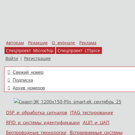
Авторам
Редакция
О журнале
Реклама
Спецпроект Microchip
Спецпроект LTSpice
Войти
|
Регистрация
Свежий номер
Подписка
Архив номеров
Skip to content
DSP и обработка сигналов
JTAG тестирование
Меню
RFID и системы идентификации
АЦП и ЦАП
Беспроводные технологии
Встраиваемые системы