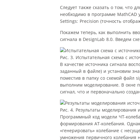
Следует также сказать о том, что 
необходимо в программе MathCAD у
Settings: Precision (точность отобр
Покажем теперь, как выполнить вв
сигнала в DesignLab 8.0. Введем схе
Рис. 3. Испытательная схема с ист
В качестве источника сигнала восп
заданный в файле) и установим знач
поместив в папку со схемой файл s
выполним моделирование. В окне п
сигнал, что и первоначально созд
Рис. 4. Результаты моделирования 
Программный код модели ЧТ-колеба
формирования АТ-колебания. Однак
«генерировать» колебание с несуще
умножения первичного колебания на