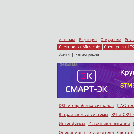
Авторам
Редакция
О журнале
Рекл
Спецпроект Microchip
Спецпроект LTS
Войти
|
Регистрация
Skip to content
DSP и обработка сигналов
JTAG те
Меню
Встраиваемые системы
ВЧ и СВЧ 
Интерфейсы
Источники питания
Операционные усилители
Светоте