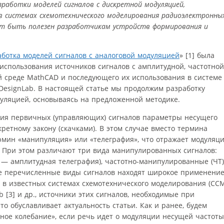
работки моделей сигналов с дискретной модуляцией,
 в системах схемотехнического моделирования радиоэлектронны
 быть полезен разработчикам устройств формирования и
аботка моделей сигналов с аналоговой модуляцией
» [1] была
использования источников сигналов с амплитудной, частотной
 среде MathCAD и последующего их использования в системе
DesignLab. В настоящей статье мы продолжим разработку
дуляцией, основываясь на предложенной методике.
ния первичных (управляющих) сигналов параметры несущего
кретному закону (скачками). В этом случае вместо термина
рмин «манипуляция» или «телеграфия», что отражает модуляц
 При этом различают три вида манипулированных сигналов:
— амплитудная телеграфия), частотно-манипулированные (ЧТ)
се перечисленные виды сигналов находят широкое применение
 в известных системах схемотехнического моделирования (ССМ
ab [3] и др., источники этих сигналов, необходимые при
то обуславливает актуальность статьи. Как и ранее, будем
ное колебание», если речь идет о модуляции несущей частоты