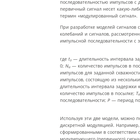
последовательностью импульсов с 
первичный сигнал несет какую-либ
термин «модулированный сигнал».
При разработке моделей сигналов 
колебаний и сигналов, рассмотренн
импульсной последовательности с 
где
t
— длительность интервала за
з
0;
N
— количество импульсов в по
и
импульсов для заданной скважност
импульсов, состоящую из нескольк
длительность интервала задержки 
количество импульсов в посылке;
Т
п
последовательности;
Р
— период по
Используя эти две модели, можно 
дискретной модуляцией. Например,
сформированными в соответствии с
модулирующего (первичного) сигна