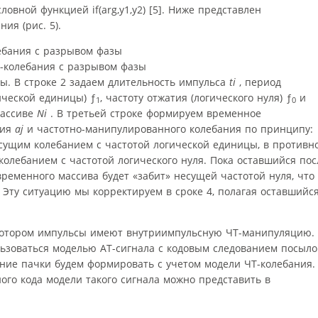
ловной функцией if(arg,y1,y2) [5]. Ниже представлен
ия (рис. 5).
Т-колебания с разрывом фазы
. В строке 2 задаем длительность импульса
ti
, период
гической единицы) ƒ
, частоту отжатия (логического нуля) ƒ
и
1
0
массиве
Ni
. В третьей строке формируем временное
ния
aj
и частотно-манипулированного колебания по принципу:
есущим колебанием с частотой логической единицы, в противн
олебанием с частотой логического нуля. Пока оставшийся пос
ременного массива будет «забит» несущей частотой нуля, что
. Эту ситуацию мы корректируем в сроке 4, полагая оставшийс
 котором импульсы имеют внутриимпульсную ЧТ-манипуляцию.
ользоваться моделью АТ-сигнала с кодовым следованием посыло
ение пачки будем формировать с учетом модели ЧТ-колебания.
ого кода модели такого сигнала можно представить в