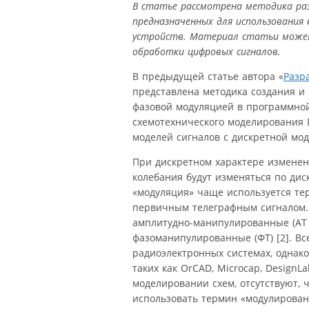
В статье рассмотрена методика раз
предназначенных для использования
устройств. Материал статьи может
обработки цифровых сигналов.
В предыдущей статье автора «
Разр
представлена методика создания и 
фазовой модуляцией в программной
схемотехнического моделирования 
моделей сигналов с дискретной мо
При дискретном характере измене
колебания будут изменяться по дис
«модуляция» чаще используется те
первичным телеграфным сигналом.
амплитудно-манипулированные (АТ 
фазоманипулированные (ФТ) [2]. В
радиоэлектронных системах, однако
таких как OrCAD, Microcap, DesignL
моделировании схем, отсутствуют, ч
использовать термин «модулирован