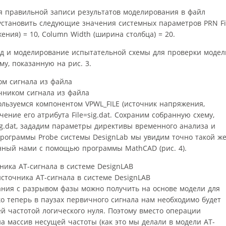
для правильной записи результатов моделирования в файл
становить следующие значения системных параметров PRN Fi
ажения) = 10, Column Width (ширина столбца) = 20.
од и моделирование испытательной схемы для проверки модел
му, показанную на рис. 3.
очником сигнала из файла
ользуемся компонентом VPWL_FILE (источник напряжения,
ение его атрибута File=sig.dat. Сохраним собранную схему,
ig.dat, зададим параметры директивы временного анализа и
рограммы Probe системы DesignLab мы увидим точно такой ж
анный нами с помощью программы MathCAD (рис. 4).
источника АТ-сигнала в системе DesignLAB
ния с разрывом фазы можно получить на основе модели для
о теперь в паузах первичного сигнала нам необходимо будет
й частотой логического нуля. Поэтому вместо операции
 массив несущей частоты (как это мы делали в модели АТ-