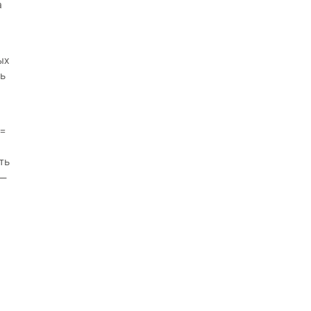
а
ых
ль
=
ть
—