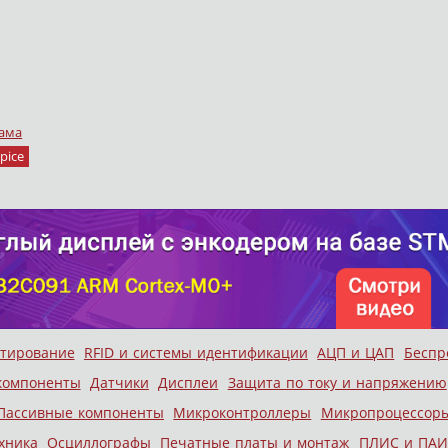
ама
pice
стирование
RFID и системы идентификации
АЦП и ЦАП
Беспр
компоненты
Датчики
Дисплеи
Защита по току и напряжению
Пассивные компоненты
Микроконтроллеры
Микропроцессор
хника
Осциллографы
Печатные платы и монтаж
ПЛИС и ПАИ