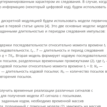
детерминированным характером их следования. В случае, когд
о информацию (некоторый цифровой код), будем использовать
с дискретной модуляцией будем использовать модели первичн
ые в первой статье цикла [4]. Это две основные модели: моде
заданными длительностью и периодом следования импульсов:
держки последовательности относительно момента времени
t
i
следовательности,
t
,
Т
— длительность и период следования
и
и
q
=
T
/
t
. Вторая модель формирует кодовую последовательнос
и
их посылок, разделенных временными промежутками (2), где
t
з
кодовой посылки относительно момента времени
t
= 0;
N
—
i
и
— длительность кодовой посылки;
N
— количество посылок в
п
вторения посылок.
получить временные реализации различных сигналов с
 для получения модели АТ-сигнала с посылками,
 заданным кодом, необходимо временной массив
ла, полученный с помощью модели (2), умножить на массив