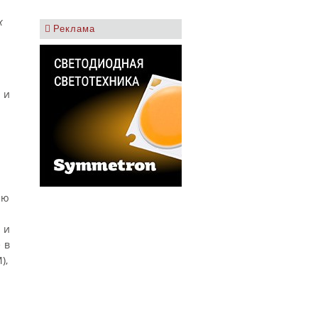
х
Реклама
 и
ию
 и
 в
),