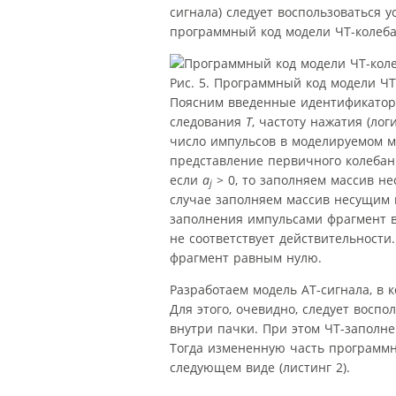
сигнала) следует воспользоваться ус
программный код модели ЧТ-колебан
Рис. 5. Программный код модели Ч
Поясним введенные идентификаторы
следования
T
, частоту нажатия (ло
число импульсов в моделируемом 
представление первичного колеба
если
a
> 0, то заполняем массив н
j
случае заполняем массив несущим к
заполнения импульсами фрагмент в
не соответствует действительности
фрагмент равным нулю.
Разработаем модель АТ-сигнала, в
Для этого, очевидно, следует восп
внутри пачки. При этом ЧТ-заполн
Тогда измененную часть программн
следующем виде (листинг 2).