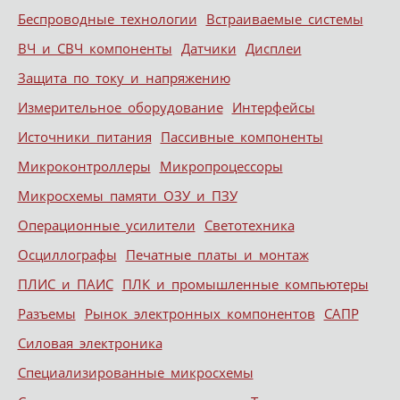
Беспроводные технологии
Встраиваемые системы
ВЧ и СВЧ компоненты
Датчики
Дисплеи
Защита по току и напряжению
Измерительное оборудование
Интерфейсы
Источники питания
Пассивные компоненты
Микроконтроллеры
Микропроцессоры
Микросхемы памяти ОЗУ и ПЗУ
Операционные усилители
Светотехника
Осциллографы
Печатные платы и монтаж
ПЛИС и ПАИС
ПЛК и промышленные компьютеры
Разъемы
Рынок электронных компонентов
САПР
Силовая электроника
Специализированные микросхемы