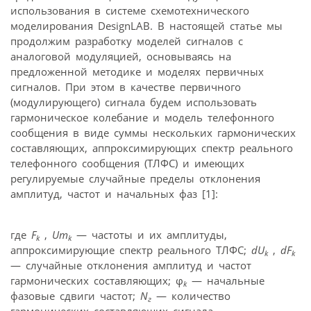
использования в системе схемотехнического
моделирования DesignLAB. В настоящей статье мы
продолжим разработку моделей сигналов с
аналоговой модуляцией, основываясь на
предложенной методике и моделях первичных
сигналов. При этом в качестве первичного
(модулирующего) сигнала будем использовать
гармоническое колебание и модель телефонного
сообщения в виде суммы нескольких гармонических
составляющих, аппроксимирующих спектр реального
телефонного сообщения (ТЛФС) и имеющих
регулируемые случайные пределы отклонения
амплитуд, частот и начальных фаз [1]:
где
F
,
Um
— частоты и их амплитуды,
k
k
аппроксимирующие спектр реального ТЛФС;
dU
,
dF
k
k
— случайные отклонения амплитуд и частот
гармонических составляющих; φ
— начальные
k
фазовые сдвиги частот;
N
— количество
г
гармонических составляющих сигнала.