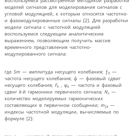
Воспользуемся рассмотренной методикой разработки
моделей сигналов для моделирования сигналов с
угловой модуляцией, к которым относятся частотно-
и фазомодулированные сигналы [2]. Для разработки
модели сигнала с частотной модуляцией
воспользуемся следующим аналитическим
выражением, позволяющим получить массив
временного представления частотно-
модулированного сигнала:
где
Sm
— амплитуда несущего колебания; ƒ
—
0
частота несущего колебания; ψ — фазовый сдвиг
несущего колебания;
F
, φ
— частота и фазовый
k
k
сдвиг
k
-й гармоники первичного сигнала;
N
—
г
количество моделируемых гармонических
составляющих в первичном сообщении;
m
—
ƒ
k
индексы частотной модуляции, вычисляемые по
формуле [2]: