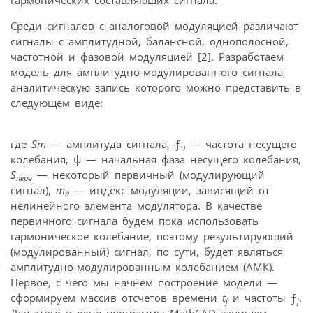
Среди сигналов с аналоговой модуляцией различают
сигналы с амплитудной, балансной, однополосной,
частотной и фазовой модуляцией [2]. Разработаем
модель для амплитудно-модулированного сигнала,
аналитическую запись которого можно представить в
следующем виде:
где
Sm
— амплитуда сигнала, ƒ
— частота несущего
0
колебания, ψ — начальная фаза несущего колебания,
S
— некоторый первичный (модулирующий
перв
сигнал),
m
— индекс модуляции, зависящий от
a
нелинейного элемента модулятора. В качестве
первичного сигнала будем пока использовать
гармоническое колебание, поэтому результирующий
(модулированный) сигнал, по сути, будет являться
амплитудно-модулированным колебанием (АМК).
Первое, с чего мы начнем построение модели —
сформируем массив отсчетов времени
t
и частоты ƒ
.
j
j
Для этого в окне программы MathCAD запишем