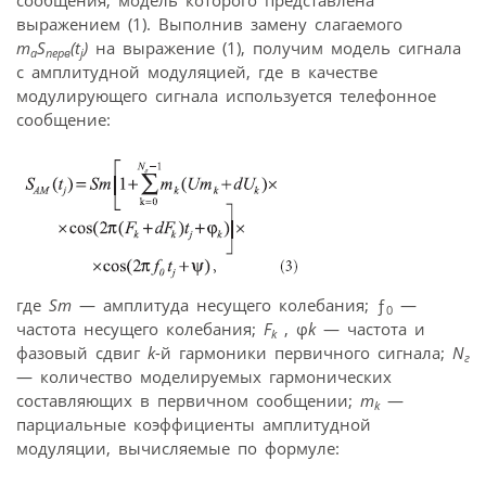
выражением (1). Выполнив замену слагаемого
m
S
(t
)
на выражение (1), получим модель сигнала
a
перв
j
с амплитудной модуляцией, где в качестве
модулирующего сигнала используется телефонное
сообщение:
где
Sm
— амплитуда несущего колебания; ƒ
—
0
частота несущего колебания;
F
, φ
k
— частота и
k
фазовый сдвиг
k
-й гармоники первичного сигнала;
N
г
— количество моделируемых гармонических
составляющих в первичном сообщении;
m
—
k
парциальные коэффициенты амплитудной
модуляции, вычисляемые по формуле: