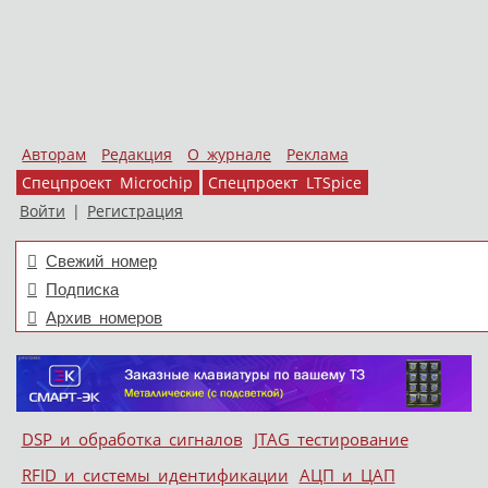
Авторам
Редакция
О журнале
Реклама
Спецпроект Microchip
Спецпроект LTSpice
Войти
|
Регистрация
Свежий номер
Подписка
Архив номеров
Skip to content
DSP и обработка сигналов
JTAG тестирование
Меню
RFID и системы идентификации
АЦП и ЦАП