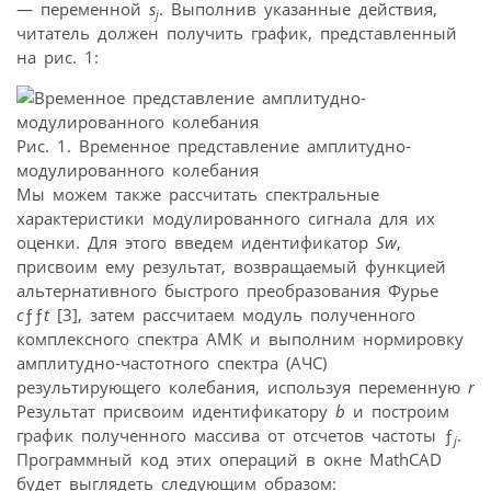
— переменной
s
. Выполнив указанные действия,
j
читатель должен получить график, представленный
на рис. 1:
Рис. 1. Временное представление амплитудно-
модулированного колебания
Мы можем также рассчитать спектральные
характеристики модулированного сигнала для их
оценки. Для этого введем идентификатор
Sw
,
присвоим ему результат, возвращаемый функцией
альтернативного быстрого преобразования Фурье
c
ƒƒ
t
[3], затем рассчитаем модуль полученного
комплексного спектра АМК и выполним нормировку
амплитудно-частотного спектра (АЧС)
результирующего колебания, используя переменную
r
Результат присвоим идентификатору
b
и построим
график полученного массива от отсчетов частоты ƒ
.
j
Программный код этих операций в окне MathCAD
будет выглядеть следующим образом: