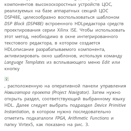
компонентов высокоскоростных устройств ЦОС,
реализуемых на базе аппаратных секций ЦОС
DSP48E, целесообразно воспользоваться шаблоном
DSP Block (DSP48E)
встроенного HDLредактора средств
проектирования серии Xilinx ISE. Чтобы использовать
этот метод, необходимо в окне интегрированного
текстового редактора, в котором создается
HDLописание разрабатываемого компонента,
активизировать окно шаблонов, используя команду
Language Templates
из всплывающего меню
Edit
или
кнопку
, расположенную на оперативной панели управления
Навигатора проекта (Project Navigator)
. Затем нужно
открыть раздел, соответствующий выбранному языку
HDL. Далее следует выбрать подраздел
Device Primitive
Instantiation
, в котором нужно последовательно
отметить подкаталоги
FPGA
,
Arithmetic Functions
и
папку Virtex5, как показано на рис. 3.