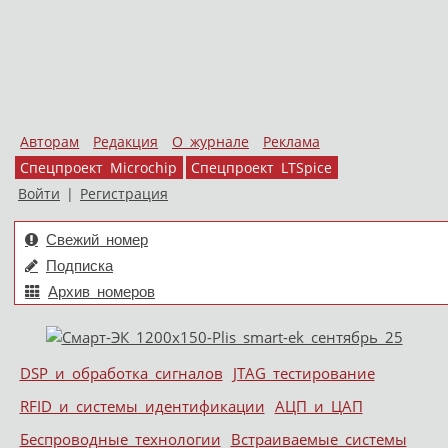
Авторам
Редакция
О журнале
Реклама
Спецпроект Microchip
Спецпроект LTSpice
Войти
|
Регистрация
Свежий номер
Подписка
Архив номеров
Skip to content
DSP и обработка сигналов
JTAG тестирование
Меню
RFID и системы идентификации
АЦП и ЦАП
Беспроводные технологии
Встраиваемые системы