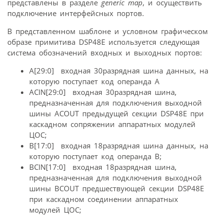
представлены в разделе
generic map
, и осуществить
подключение интерфейсных портов.
В представленном шаблоне и условном графическом
образе примитива DSP48E используется следующая
система обозначений входных и выходных портов:
A[29:0]  входная 30разрядная шина данных, на
которую поступает код операнда A
ACIN[29:0]  входная 30разрядная шина,
предназначенная для подключения выходной
шины ACOUT предыдущей секции DSP48E при
каскадном сопряжении аппаратных модулей
ЦОС;
B[17:0]  входная 18разрядная шина данных, на
которую поступает код операнда B;
BCIN[17:0]  входная 18разрядная шина,
предназначенная для подключения выходной
шины BCOUT предшествующей секции DSP48E
при каскадном соединении аппаратных
модулей ЦОС;