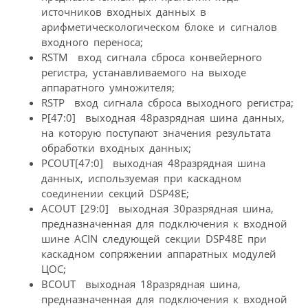
источников входных данных в
арифметическологическом блоке и сигналов
входного переноса;
RSTM  вход сигнала сброса конвейерного
регистра, устанавливаемого на выходе
аппаратного умножителя;
RSTP  вход сигнала сброса выходного регистра;
P[47:0]  выходная 48разрядная шина данных,
на которую поступают значения результата
обработки входных данных;
PCOUT[47:0]  выходная 48разрядная шина
данных, используемая при каскадном
соединении секций DSP48E;
ACOUT [29:0]  выходная 30разрядная шина,
предназначенная для подключения к входной
шине ACIN следующей секции DSP48E при
каскадном сопряжении аппаратных модулей
ЦОС;
BCOUT  выходная 18разрядная шина,
предназначенная для подключения к входной