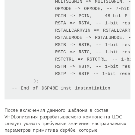
		MULTSIGNIN => MULTSIGNIN, -- 1-bit multiplier sign input 

		OPMODE => OPMODE, -- 7-bit operation mode input 

		PCIN => PCIN, -- 48-bit P cascade input 

		RSTA => RSTA, -- 1-bit reset input for A pipeline registers 

		RSTALLCARRYIN => RSTALLCARRYIN, -- 1-bit reset input for carry pipeline registers

		RSTALUMODE => RSTALUMODE, -- 1-bit reset input for ALUMODE pipeline registers 

		RSTB => RSTB, -- 1-bit reset input for B pipeline registers 

		RSTC => RSTC, -- 1-bit reset input for C pipeline registers 

		RSTCTRL => RSTCTRL, -- 1-bit reset input for OPMODE pipeline registers 

		RSTM => RSTM, -- 1-bit reset input for multiplier registers 

		RSTP => RSTP -- 1-bit reset input for P pipeline registers 

	);

После включения данного шаблона в состав
VHDLописания разрабатываемого компонента ЦОС
следует указать требуемые значения настраиваемых
параметров примитива dsp48e, которые