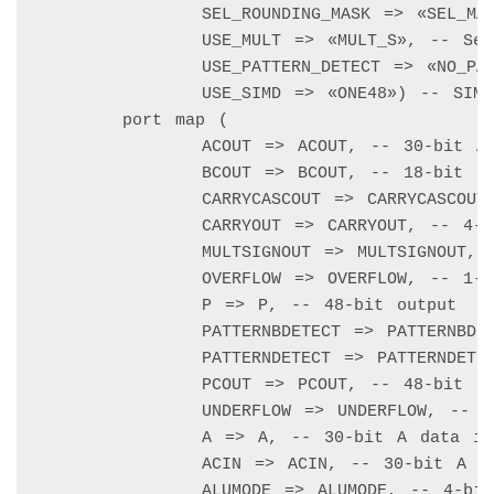
		SEL_ROUNDING_MASK => «SEL_MASK», -- «SEL_MASK», «MODE1», «MODE2»

		USE_MULT => «MULT_S», -- Select multiplier usage, «MULT» (MREG => 0), -- «MULT_S» (MREG => 1), «NONE» (not using multiplier) 

		USE_PATTERN_DETECT => «NO_PATDET», -- Enable pattern detect, «PATDET», « NO_PATDET»

		USE_SIMD => «ONE48») -- SIMD selection, «ONE48», «TWO24», «FOUR12»

	port map ( 

		ACOUT => ACOUT, -- 30-bit A port cascade output 

		BCOUT => BCOUT, -- 18-bit B port cascade output 

		CARRYCASCOUT => CARRYCASCOUT, -- 1-bit cascade carry output 

		CARRYOUT => CARRYOUT, -- 4-bit carry output 

		MULTSIGNOUT => MULTSIGNOUT, -- 1-bit multiplier sign cascade output 

		OVERFLOW => OVERFLOW, -- 1-bit overflow in add/acc output 

		P => P, -- 48-bit output 

		PATTERNBDETECT => PATTERNBDETECT, -- 1-bit active high pattern bar detect output 

		PATTERNDETECT => PATTERNDETECT, -- 1-bit active high pattern detect output 

		PCOUT => PCOUT, -- 48-bit cascade output 

		UNDERFLOW => UNDERFLOW, -- 1-bit active high underflow in add/acc output 

		A => A, -- 30-bit A data input 

		ACIN => ACIN, -- 30-bit A cascade data input 

		ALUMODE => ALUMODE, -- 4-bit ALU control input
