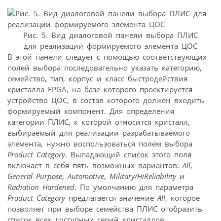
Рис. 5. Вид диалоговой панели выбора ПЛИС
для реализации формируемого элемента ЦОС
В этой панели следует с помощью соответствующих
полей выбора последовательно указать категорию,
семейство, тип, корпус и класс быстродействия
кристалла FPGA, на базе которого проектируется
устройство ЦОС, в состав которого должен входить
формируемый компонент. Для определения
категории ПЛИС, к которой относится кристалл,
выбираемый для реализации разрабатываемого
элемента, нужно воспользоваться полем выбора
Product Category
. Выпадающий список этого поля
включает в себя пять возможных вариантов:
All
,
General Purpose
,
Automotive
,
Military/HiReliability
и
Radiation Hardened
. По умолчанию для параметра
Product Category
предлагается значение
All
, которое
позволяет при выборе семейства ПЛИС отобразить
список всех доступных серий кристаллов,