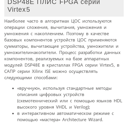
DSP48E ПЛИС FPGA серии
Virtex5
Наиболее часто в алгоритмах ЦОС используются
операции сложения, вычитания, умножения и
умножения с накоплением. Поэтому в качестве
базовых компонентов устройств ЦОС применяются
сумматоры, вычитающие устройства, умножители и
умножителинакопители. Процесс разработки данных
компонентов, реализуемых на базе аппаратных
модулей DSP48E в кристаллах FPGA серии Virtex5, в
САПР серии Xilinx ISE можно осуществлять
следующими способами:
«вручную», используя стандартные методы
описания цифровых устройств
(схемотехнический или с помощью языков HDL
высокого уровня VHDL и Verilog);
в интерактивном автоматическом режиме с
помощью «мастера» Architecture Wizard.