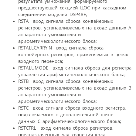
результата умножения, формируемого
предшествующей секцией ЦОС при каскадном
соединении модулей DSP48E;
RSTA  вход сигнала сброса конвейерных
регистров, устанавливаемых на входе данных A
аппаратного умножителя и
арифметическологического блока;
RSTALLCARRYIN  вход сигнала сброса
конвейерных регистров, применяемых в цепях
входного переноса;
RSTALUMODE  вход сигнала сброса для регистра
управления арифметическологического блока;
RSTB  вход сигнала сброса конвейерных
регистров, устанавливаемых на входе данных B
аппаратного умножителя и
арифметическологического блока;
RSTC  вход сигнала сброса входного регистра,
подключаемого к дополнительной шине
данных C арифметическологического блока;
RSTCTRL  вход сигнала сброса регистров,
предназначенных для хранения кода