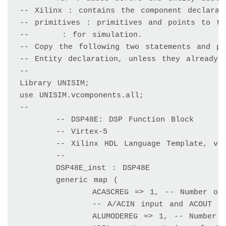
-- Xilinx : contains the component declarat
-- primitives : primitives and points to th
-- 	 : for simulation. 

-- Copy the following two statements and pa
-- Entity declaration, unless they already e
--

Library UNISIM; 

use UNISIM.vcomponents.all;

--  

	-- DSP48E: DSP Function Block 

	-- Virtex-5 

	-- Xilinx HDL Language Template, version 10.1.2 

	--

	DSP48E_inst : DSP48E 

	generic map ( 

		ACASCREG => 1, -- Number of pipeline registers between 

		-- A/ACIN input and ACOUT output, 0, 1, or 2 

		ALUMODEREG => 1, -- Number of pipeline registers on ALUMODE input, 0 or 1 
