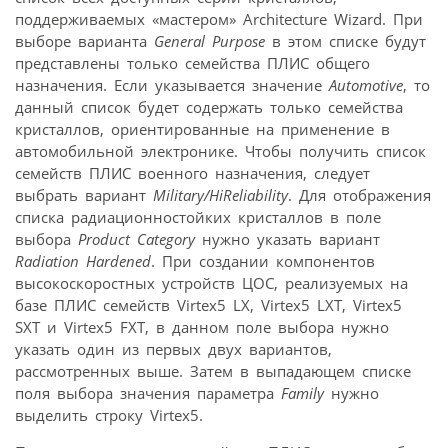
поддерживаемых «мастером» Architecture Wizard. При
выборе варианта
General Purpose
в этом списке будут
представлены только семейства ПЛИС общего
назначения. Если указывается значение
Automotive
, то
данный список будет содержать только семейства
кристаллов, ориентированные на применение в
автомобильной электронике. Чтобы получить список
семейств ПЛИС военного назначения, следует
выбрать вариант
Military/HiReliability
. Для отображения
списка радиационностойких кристаллов в поле
выбора
Product Category
нужно указать вариант
Radiation Hardened
. При создании компонентов
высокоскоростных устройств ЦОС, реализуемых на
базе ПЛИС семейств Virtex5 LX, Virtex5 LXT, Virtex5
SXT и Virtex5 FXT, в данном поле выбора нужно
указать один из первых двух вариантов,
рассмотренных выше. Затем в выпадающем списке
поля выбора значения параметра
Family
нужно
выделить строку Virtex5.