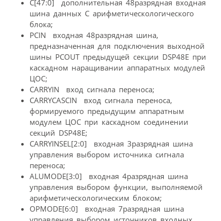
C[47:0]  дополнительная 48разрядная входная
шина данных C арифметическологического
блока;
PCIN  входная 48разрядная шина,
предназначенная для подключения выходной
шины PCOUT предыдущей секции DSP48E при
каскадном наращивании аппаратных модулей
ЦОС;
CARRYIN  вход сигнала переноса;
CARRYCASCIN  вход сигнала переноса,
формируемого предыдущим аппаратным
модулем ЦОС при каскадном соединении
секций DSP48E;
CARRYINSEL[2:0]  входная 3разрядная шина
управления выбором источника сигнала
переноса;
ALUMODE[3:0]  входная 4разрядная шина
управления выбором функции, выполняемой
арифметическологическим блоком;
OPMODE[6:0]  входная 7разрядная шина
управления выбором источников входных