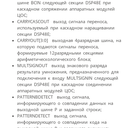
шине BCIN следующей секции DSP48E при
каскадном сопряжении аппаратных модулей
ЦОС;
CARRYCASCOUT  выход сигнала переноса,
используемый при каскадном наращивании
секции DSP48E;
CARRYOUT[3:0]  выходная 4разрядная шина, на
которую подаются сигналы переноса,
формируемые 12разрядными секциями
арифметическологического блока;
MULTSIGNOUT  выход знакового разряда
результата умножения, предназначенного для
подключения к входу MULTSIGNIN следующей
секции DSP48E при каскадном соединении
аппаратных модулей ЦОС;
PATTERNBDETECT  выход сигнала,
информирующего о совпадении данных на
выходной шине P и заданной строки;
PATTERNDETECT  выход сигнала,
информирующего о совпадении кода на