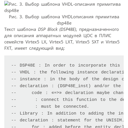
Рис. 3. Выбор шаблона VHDLописания примитива
dsp48e
Текст шаблона
DSP Block (DSP48E)
, предназначенного
для описания аппаратных модулей ЦОС в ПЛИС
семейств Virtex5 LX, Virtex5 LXT, Virtex5 SXT и Virtex5
FXT, имеет следующий вид:
-- DSP48E : In order to incorporate this fu
-- VHDL : the following instance declaratio
-- instance : in the body of the design cod
-- declaration : (DSP48E_inst) and/or the p
-- 	code : «=>» declaration maybe changed to properly reference and 

-- 	 : connect this function to the design. All inputs and outputs 

-- 	 : must be connected. 

-- Library : In addition to adding the inst
-- declaration : statement for the UNISIM.v
-- 	for : added before the entity declaration. This library 
