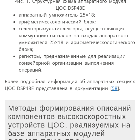
Рис. 1. Структурная схема аппаратного модуля
ЦОС DSP48E
аппаратный умножитель 25×18;
арифметическологический блок;
селекторымультиплексоры, осуществляющие
коммутацию сигналов на входах аппаратного
умножителя 25×18 и арифметическологического
блока;
регистры, предназначенные для реализации
конвейерной организации выполнения
операций.
Более подробная информация об аппаратных секциях
ЦОС DSP48E представлена в документации [
5
8
].
Методы формирования описаний
компонентов высокоскоростных
устройств ЦОС, реализуемых на
базе аппаратных модулей