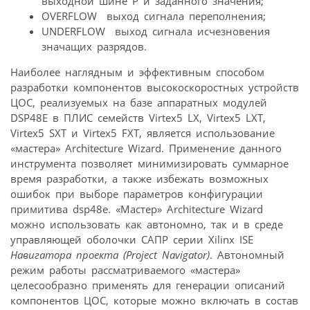
выходной шине P и заданного значения;
OVERFLOW  выход сигнала переполнения;
UNDERFLOW  выход сигнала исчезновения
значащих разрядов.
Наиболее наглядным и эффективным способом
разработки компонентов высокоскоростных устройств
ЦОС, реализуемых на базе аппаратных модулей
DSP48E в ПЛИС семейств Virtex5 LX, Virtex5 LXT,
Virtex5 SXT и Virtex5 FXT, является использование
«мастера» Architecture Wizard. Применение данного
инструмента позволяет минимизировать суммарное
время разработки, а также избежать возможных
ошибок при выборе параметров конфигурации
примитива dsp48e. «Мастер» Architecture Wizard
можно использовать как автономно, так и в среде
управляющей оболочки САПР серии Xilinx ISE
Навигатора проекта (Project Navigator)
. Автономный
режим работы рассматриваемого «мастера»
целесообразно применять для генерации описаний
компонентов ЦОС, которые можно включать в состав