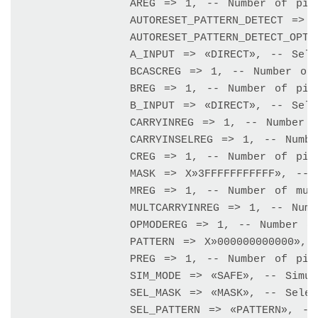
		AREG => 1, -- Number of pipeline registers on the A input, 0, 1 or 2 

		AUTORESET_PATTERN_DETECT => FALSE, -- Auto-reset upon pattern detect, TRUE or FALSE

		AUTORESET_PATTERN_DETECT_OPTINV => «MATCH», -- Reset if «MATCH» or «NOMATCH»

		A_INPUT => «DIRECT», -- Selects A input used, «DIRECT» (A port) or «CASCADE» (ACIN port) 

		BCASCREG => 1, -- Number of pipeline registers between B/BCIN input and BCOUT output, 0, 1, or 2 

		BREG => 1, -- Number of pipeline registers on the B input, 0, 1 or 2 

		B_INPUT => «DIRECT», -- Selects B input used, «DIRECT» (B port) or «CASCADE» (BCIN port) 

		CARRYINREG => 1, -- Number of pipeline registers for the CARRYIN input, 0 or 1 

		CARRYINSELREG => 1, -- Number of pipeline registers for the CARRYINSEL input, 0 or 1 

		CREG => 1, -- Number of pipeline registers on the C input, 0 or 1 

		MASK => X»3FFFFFFFFFFF», -- 48-bit Mask value for pattern detect 

		MREG => 1, -- Number of multiplier pipeline registers, 0 or 1 

		MULTCARRYINREG => 1, -- Number of pipeline registers for multiplier carry in bit, 0 or 1 

		OPMODEREG => 1, -- Number of pipeline registers on OPMODE input, 0 or 1 

		PATTERN => X»000000000000», -- 48-bit Pattern match for pattern detect 

		PREG => 1, -- Number of pipeline registers on the P output, 0 or 1 

		SIM_MODE => «SAFE», -- Simulation: «SAFE» vs «FAST», see «Synthesis and Simulation Design Guide» for details 

		SEL_MASK => «MASK», -- Select mask value between the «MASK» value or the value on the «C» port 

		SEL_PATTERN => «PATTERN», -- Select pattern value between the «PATTERN» value or the value on the «C» port 
