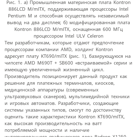
Рис. 1. а) Промышленная материнская плата Kontron
886LCD M/mITX, поддерживающая процессоры Intel
Pentium M и способная осуществлять независимый
вывод на два дисплея; б) модифицированная плата
Kontron 886LCD M/mITX, оснащенная 600 МГц
процессором Intel ULV Celeron
Тем разработчикам, которые отдают предпочтение
процессорам компании AMD, холдинг Kontron
адресует плату KT690/mITX (рис. 1), базирующуюся на
чипсете AMD M690T + SB600 «встраиваемой» серии и
имеющую увеличенный жизненный цикл.
Производитель позиционирует данный продукт как
решение для платежных терминалов, киосков,
медицинской аппаратуры (современных
ультразвуковых сканеров), мультимедийной техники
и игровых автоматов. Разработчики, создающие
системы указанных типов, смогут по достоинству
оценить такие характеристики Kontron KT690/mITX,
как высокая производительность на ватт
потребляемой мощности и наличие
интегрированного графического ядра Radeon X1250.