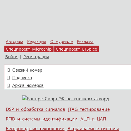
Авторам
Редакция
О журнале
Реклама
Спецпроект Microchip
Спецпроект LTSpice
Войти
|
Регистрация
Свежий номер
Подписка
Архив номеров
Skip to content
DSP и обработка сигналов
JTAG тестирование
Меню
RFID и системы идентификации
АЦП и ЦАП
Беспроводные технологии
Встраиваемые системы