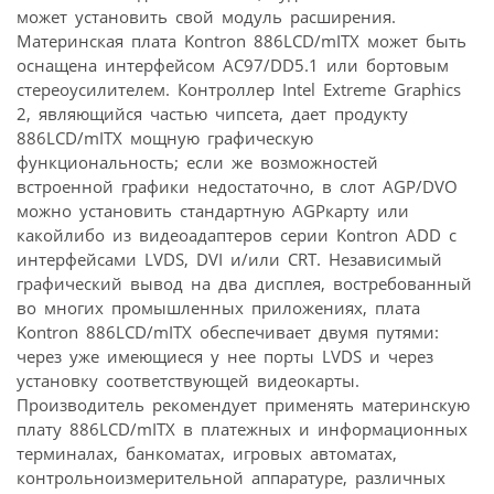
может установить свой модуль расширения.
Материнская плата Kontron 886LCD/mITX может быть
оснащена интерфейсом AC97/DD5.1 или бортовым
стереоусилителем. Контроллер Intel Extreme Graphics
2, являющийся частью чипсета, дает продукту
886LCD/mITX мощную графическую
функциональность; если же возможностей
встроенной графики недостаточно, в слот AGP/DVO
можно установить стандартную AGPкарту или
какойлибо из видеоадаптеров серии Kontron ADD с
интерфейсами LVDS, DVI и/или CRT. Независимый
графический вывод на два дисплея, востребованный
во многих промышленных приложениях, плата
Kontron 886LCD/mITX обеспечивает двумя путями:
через уже имеющиеся у нее порты LVDS и через
установку соответствующей видеокарты.
Производитель рекомендует применять материнскую
плату 886LCD/mITX в платежных и информационных
терминалах, банкоматах, игровых автоматах,
контрольноизмерительной аппаратуре, различных