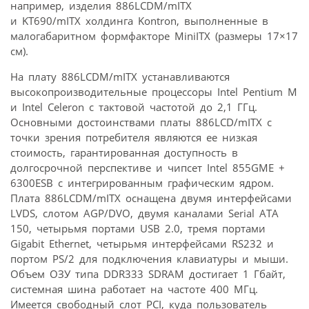
например, изделия 886LCDM/mITX
и KT690/mITX холдинга Kontron, выполненные в
малогабаритном формфакторе MiniITX (размеры 17×17
см).
На плату 886LCDM/mITX устанавливаются
высокопроизводительные процессоры Intel Pentium M
и Intel Celeron с тактовой частотой до 2,1 ГГц.
Основными достоинствами платы 886LCD/mITX с
точки зрения потребителя являются ее низкая
стоимость, гарантированная доступность в
долгосрочной перспективе и чипсет Intel 855GME +
6300ESB с интегрированным графическим ядром.
Плата 886LCDM/mITX оснащена двумя интерфейсами
LVDS, слотом AGP/DVO, двумя каналами Serial ATA
150, четырьмя портами USB 2.0, тремя портами
Gigabit Ethernet, четырьмя интерфейсами RS232 и
портом PS/2 для подключения клавиатуры и мыши.
Объем ОЗУ типа DDR333 SDRAM достигает 1 Гбайт,
системная шина работает на частоте 400 МГц.
Имеется свободный слот PCI, куда пользователь