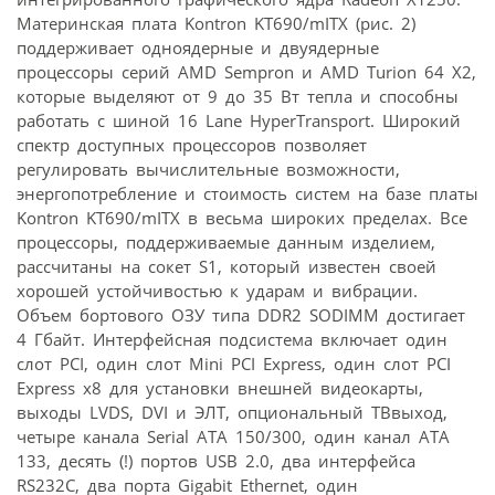
Материнская плата Kontron KT690/mITX (рис. 2)
поддерживает одноядерные и двуядерные
процессоры серий AMD Sempron и AMD Turion 64 X2,
которые выделяют от 9 до 35 Вт тепла и способны
работать с шиной 16 Lane HyperTransport. Широкий
спектр доступных процессоров позволяет
регулировать вычислительные возможности,
энергопотребление и стоимость систем на базе платы
Kontron KT690/mITX в весьма широких пределах. Все
процессоры, поддерживаемые данным изделием,
рассчитаны на сокет S1, который известен своей
хорошей устойчивостью к ударам и вибрации.
Объем бортового ОЗУ типа DDR2 SODIMM достигает
4 Гбайт. Интерфейсная подсистема включает один
слот PCI, один слот Mini PCI Express, один слот PCI
Express x8 для установки внешней видеокарты,
выходы LVDS, DVI и ЭЛТ, опциональный ТВвыход,
четыре канала Serial ATA 150/300, один канал ATA
133, десять (!) портов USB 2.0, два интерфейса
RS232C, два порта Gigabit Ethernet, один