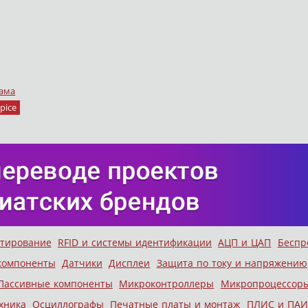
ама
pice
стирование
RFID и системы идентификации
АЦП и ЦАП
Беспр
компоненты
Датчики
Дисплеи
Защита по току и напряжению
Пассивные компоненты
Микроконтроллеры
Микропроцессор
хника
Осциллографы
Печатные платы и монтаж
ПЛИС и ПАИ