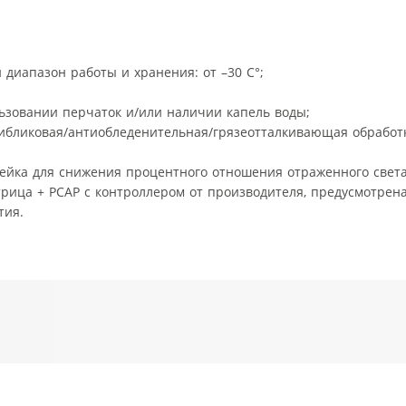
иапазон работы и хранения: от –30 С°;
ьзовании перчаток и/или наличии капель воды;
тибликовая/антиобледенительная/грязеотталкивающая обработ
ейка для снижения процентного отношения отраженного света
рица + PCAP с контроллером от производителя, предусмотрен
тия.