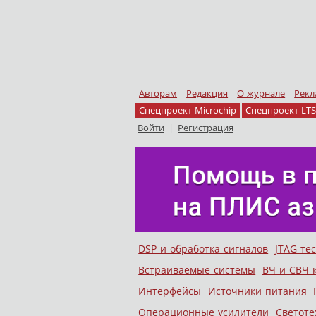
Авторам
Редакция
О журнале
Рекл
Спецпроект Microchip
Спецпроект LTS
Войти
|
Регистрация
Skip to content
DSP и обработка сигналов
JTAG те
Меню
Встраиваемые системы
ВЧ и СВЧ 
Интерфейсы
Источники питания
Операционные усилители
Светоте