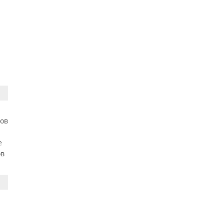
лов
.
е
ов