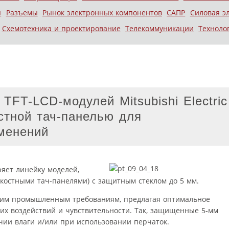
ы
Разъемы
Рынок электронных компонентов
САПР
Силовая э
Схемотехника и проектирование
Телекоммуникации
Техноло
TFT-LCD-модулей Mitsubishi Electric
стной тач-панелью для
менений
ряет линейку моделей,
костными тач-панелями) с защитным стеклом до 5 мм.
щим промышленным требованиям, предлагая оптимальное
х воздействий и чувствительности. Так, защищенные 5-мм
чии влаги и/или при использовании перчаток.