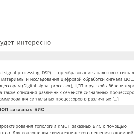
будет интересно
al signal processing, DSP) — преобразование аналоговых сигна
 материалы и исследования цифровой обработки сигнала ЦОС
ссорам (Digital signal processor), ЦСП в русской аббревиатур
 а также описания различных семейств сигнальных процессор
ограммирования сигнальных процессоров в различных […]
МОП заказных БИС
 проектирования топологии КМОП заказных БИС с помощью
нтов. Для воплощения схемотехнического решения в кремний