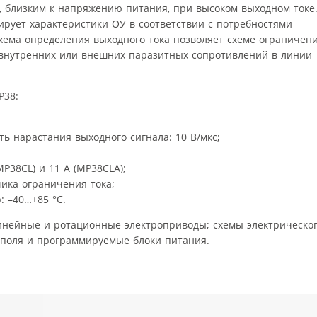
, близким к напряжению питания, при высоком выходном токе
рует характеристики ОУ в соответствии с потребностями
хема определения выходного тока позволяет схеме ограничен
а внутренних или внешних паразитных сопротивлений в линии
P38:
ь нарастания выходного сигнала: 10 В/мкс;
MP38CL) и 11 А (MP38CLA);
ика ограничения тока;
: –40…+85 °С.
инейные и ротационные электроприводы; схемы электрическо
 поля и программируемые блоки питания.