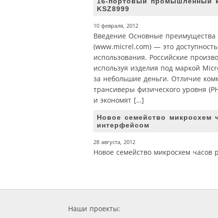
16‑портовый промышленный ко
KSZ8999
10 февраля, 2012
Введение Основные преимущества м
(www.micrel.com) — это доступност
использования. Российские произво
используя изделия под маркой Mic
за небольшие деньги. Отличие комм
трансиверы физического уровня (P
и экономят […]
Новое семейство микросхем ч
интерфейсом
28 августа, 2012
Новое семейство микросхем часов р
Наши проекты: