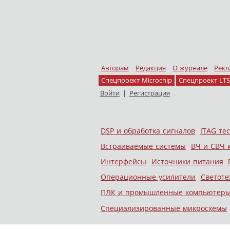
Авторам
Редакция
О журнале
Рекл
Спецпроект Microchip
Спецпроект LTS
Войти
|
Регистрация
Skip to content
DSP и обработка сигналов
JTAG те
Меню
Встраиваемые системы
ВЧ и СВЧ 
Интерфейсы
Источники питания
Операционные усилители
Светоте
ПЛК и промышленные компьютер
Специализированные микросхемы