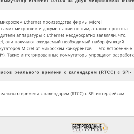
ммутатор Ethernet 10/100 на двух микросхемах Micre
икросхем Ethernet производства фирмы Micrel
ь самих микросхем и документации по ним, а также простота
дители аппаратуры с Ethernet неоднократно заявляли, что,
rel, они получают ожидаемый необходимый набор функций
утаторов Micrel от микросхем конкурентов — это встроенные
HY). Такие интегрированные коммутаторы упрощают разработк
асов реального времени с календарем (RTCC) с SPI-
еального времени с календарем (RTCC) с SPI-интерфейсом