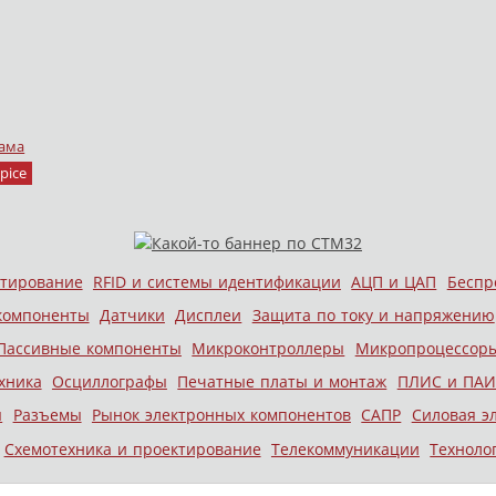
ама
pice
стирование
RFID и системы идентификации
АЦП и ЦАП
Беспр
компоненты
Датчики
Дисплеи
Защита по току и напряжению
Пассивные компоненты
Микроконтроллеры
Микропроцессор
хника
Осциллографы
Печатные платы и монтаж
ПЛИС и ПАИ
ы
Разъемы
Рынок электронных компонентов
САПР
Силовая э
Схемотехника и проектирование
Телекоммуникации
Техноло