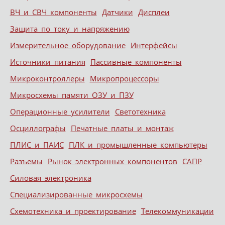
ВЧ и СВЧ компоненты
Датчики
Дисплеи
Защита по току и напряжению
Измерительное оборудование
Интерфейсы
Источники питания
Пассивные компоненты
Микроконтроллеры
Микропроцессоры
Микросхемы памяти ОЗУ и ПЗУ
Операционные усилители
Светотехника
Осциллографы
Печатные платы и монтаж
ПЛИС и ПАИС
ПЛК и промышленные компьютеры
Разъемы
Рынок электронных компонентов
САПР
Силовая электроника
Специализированные микросхемы
Схемотехника и проектирование
Телекоммуникации