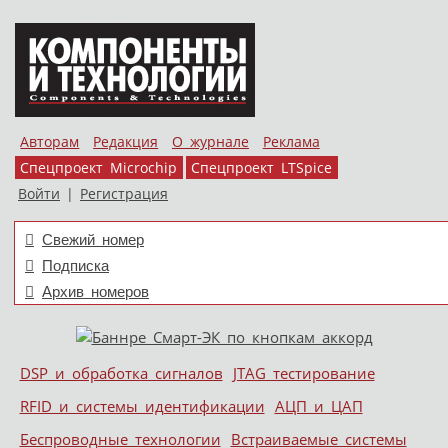
Авторам
Редакция
О журнале
Реклама
Спецпроект Microchip
Спецпроект LTSpice
Войти
|
Регистрация
Свежий номер
Подписка
Архив номеров
Skip to content
DSP и обработка сигналов
JTAG тестирование
Меню
RFID и системы идентификации
АЦП и ЦАП
Беспроводные технологии
Встраиваемые системы