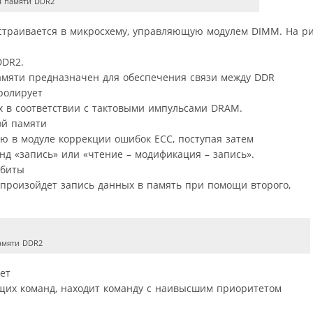
ля памяти DDR2
траивается в микросхему, управляющую модулем DIMM. На ри
DDR2.
амяти предназначен для обеспечения связи между DDR
ролирует
 в соответствии с тактовыми импульсами DRAM.
ой памяти
ю в модуле коррекции ошибок ECC, поступая затем
анд «запись» или «чтение – модификация – запись».
 биты
 произойдет запись данных в память при помощи второго,
памяти DDR2
ет
ущих команд, находит команду с наивысшим приоритетом