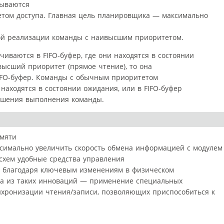
сываются
тетом доступа. Главная цель планировщика — максимально
ой реализации команды с наивысшим приоритетом.
иваются в FIFO-буфер, где они находятся в состоянии
высший приоритет (прямое чтение), то она
FIFO-буфер. Команды с обычным приоритетом
 находятся в состоянии ожидания, или в FIFO-буфер
ршения выполнения команды.
амяти
ксимально увеличить скорость обмена информацией с модулем
 схем удобные средства управления
о благодаря ключевым изменениям в физическом
на из таких инноваций — применение специальных
нхронизации чтения/записи, позволяющих приспособиться к