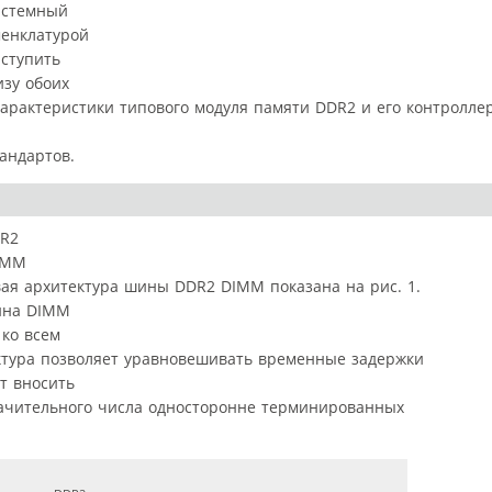
истемный
менклатурой
ступить
изу обоих
арактеристики типового модуля памяти DDR2 и его контроллер
и
андартов.
DR2
IMM
овая архитектура шины DDR2 DIMM показана на рис. 1.
ина DIMM
 ко всем
ктура позволяет уравновешивать временные задержки
т вносить
ачительного числа односторонне терминированных