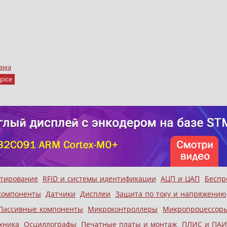
ама
pice
стирование
RFID и системы идентификации
АЦП и ЦАП
Беспр
компоненты
Датчики
Дисплеи
Защита по току и напряжению
Пассивные компоненты
Микроконтроллеры
Микропроцессор
хника
Осциллографы
Печатные платы и монтаж
ПЛИС и ПАИ