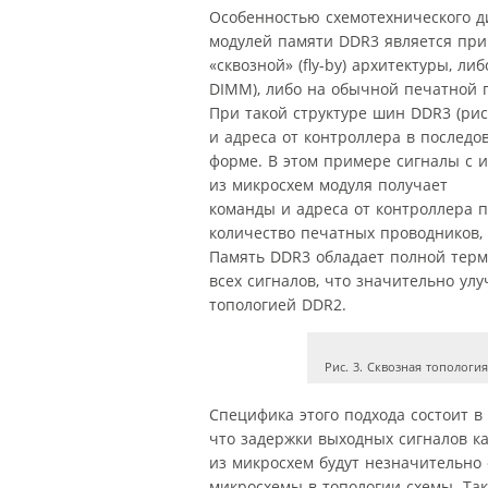
Особенностью схемотехнического д
модулей памяти DDR3 является пр
«сквозной» (fly-by) архитектуры, л
DIMM), либо на обычной печатной 
При такой структуре шин DDR3 (рис
и адреса от контроллера в последо
форме. В этом примере сигналы с 
из микросхем модуля получает
команды и адреса от контроллера п
количество печатных проводников, 
Память DDR3 обладает полной тер
всех сигналов, что значительно ул
топологией DDR2.
Рис. 3. Сквозная тополог
Специфика этого подхода состоит в 
что задержки выходных сигналов к
из микросхем будут незначительно 
микросхемы в топологии схемы. Та