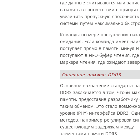
где данные считываются или запи
в память в соответствии с приори
увеличить пропускную способность
системы путем максимально быстр
Команды по мере поступления накач
ожидания. Если команда имеет наи
поступает прямо в память, минуя 
поступают в FIFO-буфер чтения, где
маркера чтения, где ожидают заве
Описание памяти DDR3
Основное назначение стандарта п
DDR3 заключается в том, чтобы ма
памяти, предоставив разработчику
таким обменом. Это стало возможн
уровне (PHY) интерфейса DDR3. Од
методов, например регулировок си
существующим задержкам между
элементами памяти DDR3.