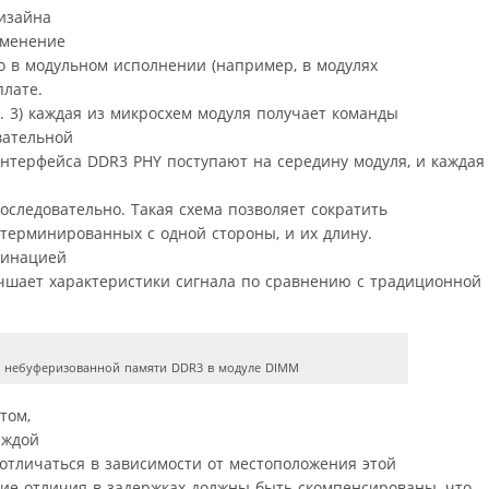
изайна
именение
ибо в модульном исполнении (например, в модулях
плате.
. 3) каждая из микросхем модуля получает команды
вательной
интерфейса DDR3 PHY поступают на середину модуля, и каждая
оследовательно. Такая схема позволяет сократить
терминированных с одной стороны, и их длину.
минацией
учшает характеристики сигнала по сравнению с традиционной
ия небуферизованной памяти DDR3 в модуле DIMM
том,
аждой
отличаться в зависимости от местоположения этой
кие отличия в задержках должны быть скомпенсированы, что