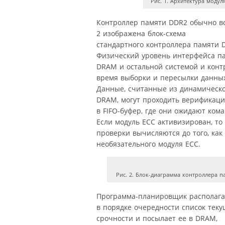
Рис. 1. Архитектура моду
Контроллер памяти DDR2 обычно вс
2 изображена блок-схема
стандартного контроллера памяти 
Физический уровень интерфейса п
DRAM и остальной системой и конт
время выборки и пересылки данных
Данные, считанные из динамическ
DRAM, могут проходить верификаци
в FIFO-буфер, где они ожидают ком
Если модуль ЕСС активизирован, то
проверки вычисляются до того, как
необязательного модуля ЕСС.
Рис. 2. Блок-диаграмма контроллера 
Программа-планировщик располага
в порядке очередности список тек
срочности и посылает ее в DRAM,