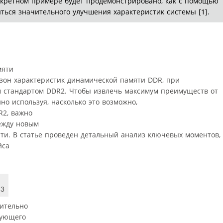
нкретном примере будет продемонстрировано, как с помощью
ься значительного улучшения характеристик системы [1].
мяти
зон характеристик динамической памяти DDR, при
 стандартом DDR2. Чтобы извлечь максимум преимуществ от
но используя, насколько это возможно,
2, важно
ежду новым
и. В статье проведен детальный анализ ключевых моментов,
йса
R3
ительно
вующего