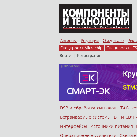
Авторам
Редакция
О журнале
Рекл
Спецпроект Microchip
Спецпроект LTS
Войти
|
Регистрация
Skip to content
DSP и обработка сигналов
JTAG те
Меню
Встраиваемые системы
ВЧ и СВЧ 
Интерфейсы
Источники питания
Операционные усилители
Светоте