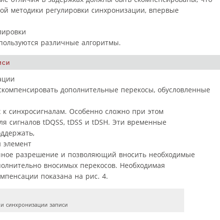
ой методики регулировки синхронизации, впервые
лировки
пользуются различные алгоритмы.
иси
ации
скомпенсировать дополнительные перекосы, обусловленные
х к синхросигналам. Особенно сложно при этом
я сигналов tDQSS, tDSS и tDSH. Эти временные
оддержать,
 элемент
чное разрешение и позволяющий вносить необходимые
олнительно вносимых перекосов. Необходимая
омпенсации показана на рис. 4.
ки синхронизации записи