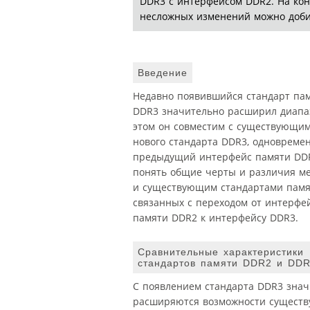
DDR3 с интерфейсом DDR2. На ко
несложных изменений можно добит
Введение
Недавно появившийся стандарт па
DDR3 значительно расширил диапа
этом он совместим с существующим
нового стандарта DDR3, одновремен
предыдущий интерфейс памяти DDR
понять общие черты и различия м
и существующим стандартами памят
связанных с переходом от интерфе
памяти DDR2 к интерфейсу DDR3.
Сравнительные характеристики
стандартов памяти DDR2 и DD
С появлением стандарта DDR3 знач
расширяются возможности сущест