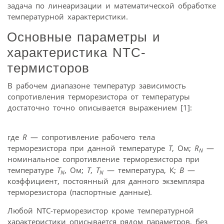
задача по линеаризации и математической обработке
температурной характеристики.
Основные параметры и
характеристика NTC-
термисторов
В рабочем диапазоне температур зависимость
сопротивления терморезистора от температуры
достаточно точно описывается выражением [1]:
где
R
— сопротивление рабочего тела
терморезистора при данной температуре
Т
, Ом;
R
—
N
номинальное сопротивление терморезистора при
температуре
Т
, Ом;
Т
,
Т
— температура, К;
В
—
N
N
коэффициент, постоянный для данного экземпляра
терморезистора (паспортные данные).
Любой NTC-терморезистор кроме температурной
характеристики описывается рядом параметров, без