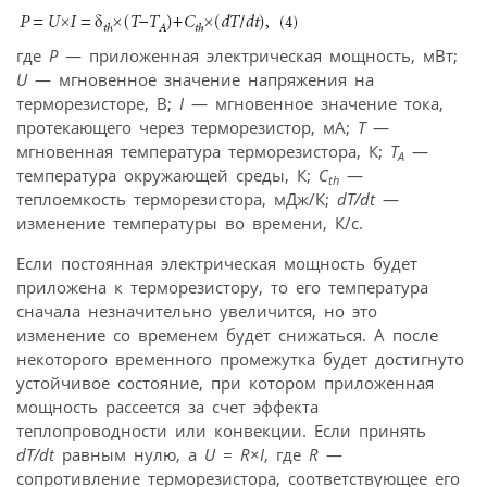
где
P
— приложенная электрическая мощность, мВт;
U
— мгновенное значение напряжения на
терморезисторе, В;
I
— мгновенное значение тока,
протекающего через терморезистор, мА;
Т
—
мгновенная температура терморезистора, К;
Т
—
А
температура окружающей среды, К;
С
—
th
теплоемкость терморезистора, мДж/К;
dT/dt
—
изменение температуры во времени, К/с.
Если постоянная электрическая мощность будет
приложена к терморезистору, то его температура
сначала незначительно увеличится, но это
изменение со временем будет снижаться. А после
некоторого временного промежутка будет достигнуто
устойчивое состояние, при котором приложенная
мощность рассеется за счет эффекта
теплопроводности или конвекции. Если принять
dT/dt
равным нулю, а
U
=
R
×
I
, где
R
—
сопротивление терморезистора, соответствующее его