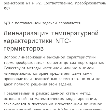
резисторов
R
1 и
R
2. Соответственно, преобразователь
R(Т)
U(T)
с поставленной задачей справляется.
Линеаризация температурной
характеристики NTC-
термисторов
Вопрос линеаризации выходной характеристики
термопреобразователя остается до сих пор открытым.
Существуют методы частичной или же мнимой
линеаризации, которые предлагают даже сами
производители нелинейных элементов, но они не
дают полного решения этой задачи.
Предлагаемый в рамках данной статьи метод,
основанный на математическом моделировании,
заключается в построении искусственной линейной
температурной зависимости (
a
×
T
+
b
) и последующем