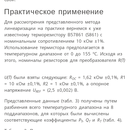
Практическое применение
Для рассмотрения представленного метода
линеаризации на практике вернемся к уже
известному терморезистору В57861 (S861) с
номинальным сопротивлением 10 кОм ±1%.
Использование термистора предполагается в
температурном диапазоне от 0 до 155 °С. Исходя из
этого, номиналы резисторов для преобразователя
R(Т)
U(T)
были взяты следующие:
R
= 1,62 кОм ±0,1%,
R
1
OC
= 10 кОм ±0,1%,
R
2 = 1 кОм ±0,1%, а опорное
напряжение
U
= (2,5 ±0,002) В.
REF
Представленные данные (табл. 3) получены путем
разбиения всего температурного диапазона на 8
поддиапазонов, для которых были вычислены
соответствующие коэффициенты
P
,
Q
и
R
(табл. 4).
T
T
T