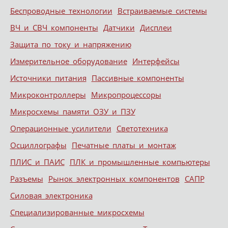
Беспроводные технологии
Встраиваемые системы
ВЧ и СВЧ компоненты
Датчики
Дисплеи
Защита по току и напряжению
Измерительное оборудование
Интерфейсы
Источники питания
Пассивные компоненты
Микроконтроллеры
Микропроцессоры
Микросхемы памяти ОЗУ и ПЗУ
Операционные усилители
Светотехника
Осциллографы
Печатные платы и монтаж
ПЛИС и ПАИС
ПЛК и промышленные компьютеры
Разъемы
Рынок электронных компонентов
САПР
Силовая электроника
Специализированные микросхемы