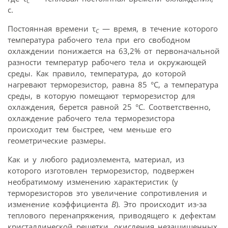
С
с.
Постоянная времени τ
— время, в течение которого
С
температура рабочего тела при его свободном
охлаждении понижается на 63,2% от первоначальной
разности температур рабочего тела и окружающей
среды. Как правило, температура, до которой
нагревают терморезистор, равна 85 °С, а температура
среды, в которую помещают терморезистор для
охлаждения, берется равной 25 °С. Соответственно,
охлаждение рабочего тела терморезистора
происходит тем быстрее, чем меньше его
геометрические размеры.
Как и у любого радиоэлемента, материал, из
которого изготовлен терморезистор, подвержен
необратимому изменению характеристик (у
терморезисторов это увеличение сопротивления и
изменение коэффициента
В
). Это происходит из-за
теплового перенапряжения, приводящего к дефектам
кристаллической решетки, окисления незащищенных