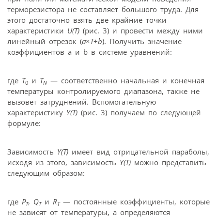
терморезистора не составляет большого труда. Для
этого достаточно взять две крайние точки
характеристики
U(T)
(рис. 3) и провести между ними
линейный отрезок (
a
×
T
+
b
). Получить значение
коэффициентов a и b в системе уравнений:
где
Т
и
Т
— соответственно начальная и конечная
0
N
температуры контролируемого диапазона, также не
вызовет затруднений. Вспомогательную
характеристику
Y(T)
(рис. 3) получаем по следующей
формуле:
Зависимость
Y(T)
имеет вид отрицательной параболы,
исходя из этого, зависимость
Y(T)
можно представить
следующим образом:
где
P
,
Q
и
R
— постоянные коэффициенты, которые
T
T
T
не зависят от температуры, а определяются