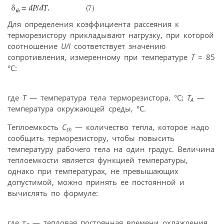
Для определения коэффициента рассеяния к
терморезистору прикладывают нагрузку, при которой
соотношение
U/I
соответствует значению
сопротивления, измеренному при температуре
Т
= 85
°С:
где
Т
— температура тела терморезистора, °С;
Т
—
А
температура окружающей среды, °С.
Теплоемкость
С
— количество тепла, которое надо
th
сообщить терморезистору, чтобы повысить
температуру рабочего тела на один градус. Величина
теплоемкости является функцией температуры,
однако при температурах, не превышающих
допустимой, можно принять ее постоянной и
вычислять по формуле:
где τ
— тепловая постоянная времени охлаждения,