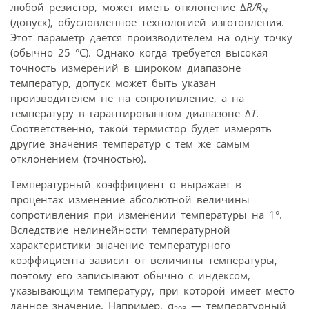
любой резистор, может иметь отклонение Δ
R/R
N
(допуск), обусловленное технологией изготовления.
Этот параметр дается производителем на одну точку
(обычно 25 °С). Однако когда требуется высокая
точность измерений в широком диапазоне
температур, допуск может быть указан
производителем не на сопротивление, а на
температуру в гарантированном диапазоне Δ
T
.
Соответственно, такой термистор будет измерять
другие значения температур с тем же самым
отклонением (точностью).
Температурный коэффициент α выражает в
процентах изменение абсолютной величины
сопротивления при изменении температуры на 1°.
Вследствие нелинейности температурной
характеристики значение температурного
коэффициента зависит от величины температуры,
поэтому его записывают обычно с индексом,
указывающим температуру, при которой имеет место
данное значение. Например, α
— температурный
293