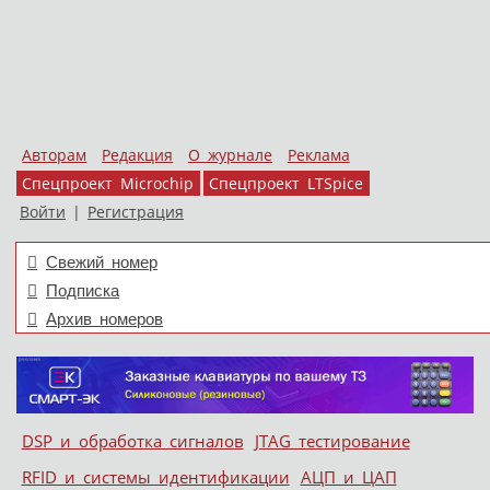
Авторам
Редакция
О журнале
Реклама
Спецпроект Microchip
Спецпроект LTSpice
Войти
|
Регистрация
Свежий номер
Подписка
Архив номеров
Skip to content
DSP и обработка сигналов
JTAG тестирование
Меню
RFID и системы идентификации
АЦП и ЦАП