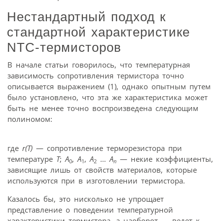
Нестандартный подход к
стандартной характеристике
NTC-термисторов
В начале статьи говорилось, что температурная
зависимость сопротивления термистора точно
описывается выражением (1), однако опытным путем
было установлено, что эта же характеристика может
быть не менее точно воспроизведена следующим
полиномом:
где
r(T)
— сопротивление терморезистора при
температуре
Т
;
А
,
А
,
А
…
А
— некие коэффициенты,
0
1
2
n
зависящие лишь от свойств материалов, которые
используются при в изготовлении термистора.
Казалось бы, это нисколько не упрощает
представление о поведении температурной
характеристики термистора, а наоборот — ведет к