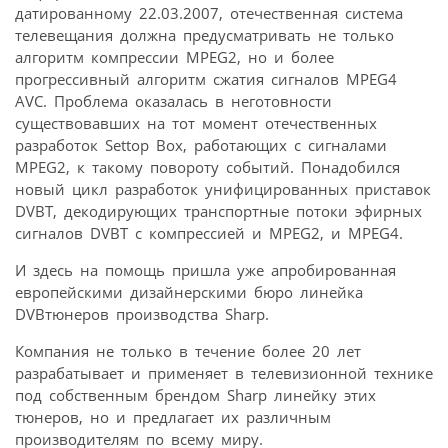
датированному 22.03.2007, отечественная система
телевещания должна предусматривать не только
алгоритм компрессии MPEG2, но и более
прогрессивный алгоритм сжатия сигналов MPEG4
AVC. Проблема оказалась в неготовности
существовавших на тот момент отечественных
разработок Settop Box, работающих с сигналами
MPEG2, к такому повороту событий. Понадобился
новый цикл разработок унифицированных приставок
DVBT, декодирующих транспортные потоки эфирных
сигналов DVBT с компрессией и MPEG2, и MPEG4.
И здесь на помощь пришла уже апробированная
европейскими дизайнерскими бюро линейка
DVBтюнеров производства Sharp.
Компания не только в течение более 20 лет
разрабатывает и применяет в телевизионной технике
под собственным брендом Sharp линейку этих
тюнеров, но и предлагает их различным
производителям по всему миру.