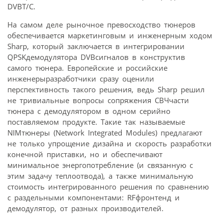
DVBT/C.
На самом деле рыночное превосходство тюнеров
обеспечивается маркетинговым и инженерным ходом
Sharp, который заключается в интегрировании
QPSKдемодулятора DVBсигналов в конструктив
самого тюнера. Европейские и российские
инженерыразработчики сразу оценили
перспективность такого решения, ведь Sharp решил
не тривиальные вопросы сопряжения СВЧчасти
тюнера с демодулятором в одном серийно
поставляемом продукте. Такие так называемые
NIMтюнеры (Network Integrated Modules) предлагают
не только упрощение дизайна и скорость разработки
конечной приставки, но и обеспечивают
минимальное энергопотребление (и связанную с
этим задачу теплоотвода), а также минимальную
стоимость интегрированного решения по сравнению
с раздельными компонентами: RFфронтенд и
демодулятор, от разных производителей.