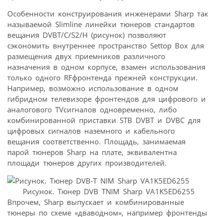
Особенности конструирования инженерами Sharp так
называемой Slimline линейки тюнеров стандартов
вещания DVBT/C/S2/H (рисунок) позволяют
сэкономить внутреннее пространство Settop Box для
размещения двух приемников различного
назначения в одном корпусе, взамен использования
только одного RFфронтенда прежней конструкции.
Например, возможно использование в одном
гибридном телевизоре фронтендов для цифрового и
аналогового TVсигналов одновременно, либо
комбинированной приставки STB DVBT и DVBC для
цифровых сигналов наземного и кабельного
вещания соответственно. Площадь, занимаемая
парой тюнеров Sharp на плате, эквивалентна
площади тюнеров других производителей.
Рисунок. Тюнер DVB TNIM Sharp VA1K5ED6255
Впрочем, Sharp выпускает и комбинированные
тюнеры по схеме «дваводном», например фронтенды