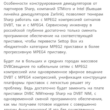
Особенности конструирования демодуляторов от
партнеров Sharp, компаний STMicro и Intel (бывшая
линейка демодуляторов Zarlink), позволяют тюнерам
Sharp работать как с MPEG2 компрессией сигналов
DVBT, так и с MPEG4. Сервисному инженеру в
российской глубинке достаточно только сменить
программное обеспечение на соответствующей
приставке, чтобы перевести Settop Box из
«бюджетной» категории MPEG2 приставки в более
прогрессивную MPEG4 приставку.
Будет ли в больших и средних городах массовое
DVBCвещание по кабельным сетям с MPEG2
компрессией или одновременное эфирное вещание
DVBT с MPEG4 компрессией, унификация конструкции
платформы приставок с легкостью решает эту
проблему. Ведь достаточно будет заменить на плате
приставки DVBC NIMтюнер Sharp на DVBT NIM, с
одновременной сменой программного обеспечения,
как мы получаем готовое изделие с совершенно
другим функционалом! И это без существенных