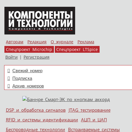
Авторам
Редакция
О журнале
Реклама
Спецпроект Microchip
Спецпроект LTSpice
Войти
|
Регистрация
Свежий номер
Подписка
Архив номеров
Skip to content
DSP и обработка сигналов
JTAG тестирование
Меню
RFID и системы идентификации
АЦП и ЦАП
Беспроводные технологии
Встраиваемые системы