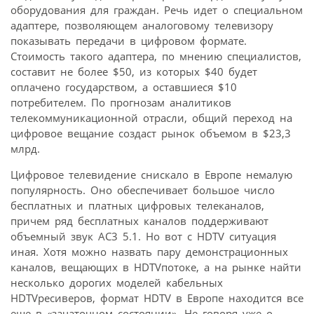
оборудования для граждан. Речь идет о специальном
адаптере, позволяющем аналоговому телевизору
показывать передачи в цифровом формате.
Стоимость такого адаптера, по мнению специалистов,
составит не более $50, из которых $40 будет
оплачено государством, а оставшиеся $10 
потребителем. По прогнозам аналитиков
телекоммуникационной отрасли, общий переход на
цифровое вещание создаст рынок объемом в $23,3
млрд.
Цифровое телевидение снискало в Европе немалую
популярность. Оно обеспечивает большое число
бесплатных и платных цифровых телеканалов,
причем ряд бесплатных каналов поддерживают
объемный звук AC3 5.1. Но вот с HDTV ситуация
иная. Хотя можно назвать пару демонстрационных
каналов, вещающих в HDTVпотоке, а на рынке найти
несколько дорогих моделей кабельных
HDTVресиверов, формат HDTV в Европе находится все
еще в «зачаточном состоянии». Не говоря уже о