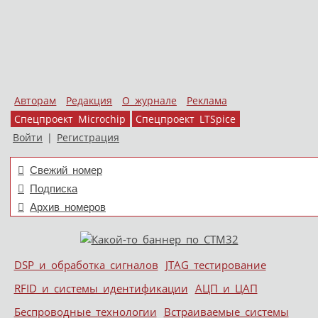
Авторам
Редакция
О журнале
Реклама
Спецпроект Microchip
Спецпроект LTSpice
Войти
|
Регистрация
Свежий номер
Подписка
Архив номеров
Skip to content
DSP и обработка сигналов
JTAG тестирование
Меню
RFID и системы идентификации
АЦП и ЦАП
Беспроводные технологии
Встраиваемые системы