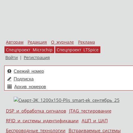
Авторам
Редакция
О журнале
Реклама
Спецпроект Microchip
Спецпроект LTSpice
Войти
|
Регистрация
Свежий номер
Подписка
Архив номеров
Skip to content
DSP и обработка сигналов
JTAG тестирование
Меню
RFID и системы идентификации
АЦП и ЦАП
Беспроводные технологии
Встраиваемые системы