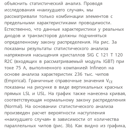
объяснить статистический анализ. Проводя
исследования «наихудшего случая», мы
рассматривали только комбинации элементов с
предельными характеристиками проводимости.
Естественно, что данные характеристики у реальных
диодов и транзисторов должны подчиняться
определенному закону распределения. На рис. 3а
показаны результаты статистического анализа
напряжения насыщения кристаллов SIG C 121 T 120
R2C (входящих в рассматриваемый модуль IGBT) при
токе 75 А, выполненного компанией Infineon на
основе анализа характеристик 236 тыс. чипов
(Empirical). Граничные справочные значения V
CE
показаны на рисунке в виде вертикальных красных
прямых LSL и USL. На график также нанесена кривая,
соответствующая нормальному закону распределения
(Normal). На основании статистического анализа
произведен расчет вероятности наступления
«наихудшего случая» в зависимости от количества
параллельных чипов (рис. 3b). Как видно из графика,