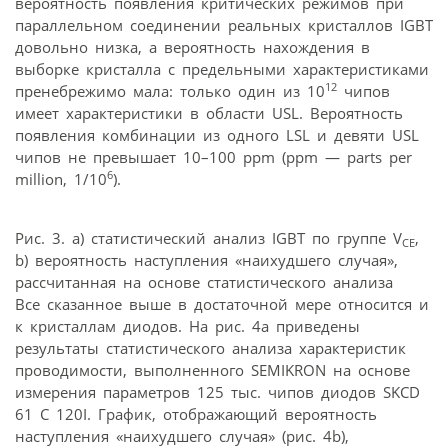
вероятность появления критических режимов при
параллельном соединении реальных кристаллов IGBT
довольно низка, а вероятность нахождения в
выборке кристалла с предельными характеристиками
12
пренебрежимо мала: только один из 10
чипов
имеет характеристики в области USL. Вероятность
появления комбинации из одного LSL и девяти USL
чипов не превышает 10–100 ppm (ppm — parts per
6
million, 1/10
).
Рис. 3. а) статистический анализ IGBT по группе V
,
CE
b) вероятность наступления «наихудшего случая»,
рассчитанная на основе статистического анализа
Все сказанное выше в достаточной мере относится и
к кристаллам диодов. На рис. 4а приведены
результаты статистического анализа характеристик
проводимости, выполненного SEMIKRON на основе
измерения параметров 125 тыс. чипов диодов SKCD
61 C 120I. График, отображающий вероятность
наступления «наихудшего случая» (рис. 4b),