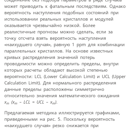
может приводить к фатальным последствиям. Однако
вероятность наступления подобных состояний при
использовании реальных кристаллов и модулей
оказывается чрезвычайно низкой. Более
реалистичные прогнозы можно сделать, если за
точку отсчета взять вероятность наступления
«наихудшего случая», равную 1 ppm для комбинации
параллельных кристаллов. На основе известных
кривых распределения значений потерь
проводимости можно определить пределы, внутри
которых расчеты обладают высокой степенью
вероятности: LCL (Lower Calculation Limit) и UCL (Upper
Calculation Limit). Для нормального распределения
данные пределы расположены симметрично
относительно значения математического ожидания
x
(x
– LCL = UCL – x
)
.
m
m
m
Предлагаемая методика иллюстрируется графиками,
приведенными на рис. 5. Поскольку вероятность
«наихудшего случая» резко снижается при