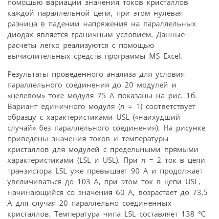
помощью вариации значения токов кристаллов
каждой параллельной цепи, при этом нулевая
разница в падении напряжения на параллельных
диодах является граничным условием. Данные
расчеты легко реализуются с помощью
вычислительных средств программы MS Excel.
Результаты проведенного анализа для условия
параллельного соединения до 20 модулей и
«целевом» токе модуля 75 А показаны на рис. 1б.
Вариант единичного модуля (
n
= 1) соответствует
образцу с характеристиками USL («наихудший
случай» без параллельного соединения). На рисунке
приведены значения токов и температуры
кристаллов для модулей с предельными прямыми
характеристиками (LSL и USL). При
n
= 2 ток в цепи
транзистора LSL уже превышает 90 А и продолжает
увеличиваться до 103 А, при этом ток в цепи USL,
начинающийся со значения 60 А, возрастает до 73,5
А для случая 20 параллельно соединенных
кристаллов. Температура чипа LSL составляет 138 °С