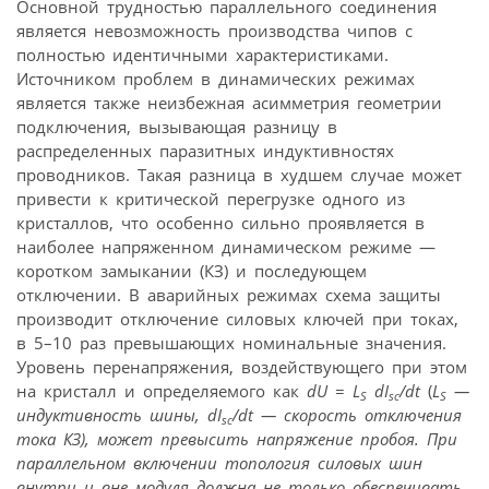
Основной трудностью параллельного соединения
является невозможность производства чипов с
полностью идентичными характеристиками.
Источником проблем в динамических режимах
является также неизбежная асимметрия геометрии
подключения, вызывающая разницу в
распределенных паразитных индуктивностях
проводников. Такая разница в худшем случае может
привести к критической перегрузке одного из
кристаллов, что особенно сильно проявляется в
наиболее напряженном динамическом режиме —
коротком замыкании (КЗ) и последующем
отключении. В аварийных режимах схема защиты
производит отключение силовых ключей при токах,
в 5–10 раз превышающих номинальные значения.
Уровень перенапряжения, воздействующего при этом
на кристалл и определяемого как
dU
=
L
dI
/dt
(
L
—
S
sc
S
индуктивность шины,
dI
/dt
— скорость отключения
sc
тока КЗ), может превысить напряжение пробоя. При
параллельном включении топология силовых шин
внутри и вне модуля должна не только обеспечивать