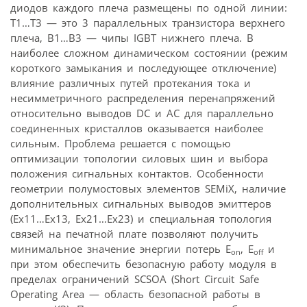
диодов каждого плеча размещены по одной линии:
Т1…Т3 — это 3 параллельных транзистора верхнего
плеча, В1…В3 — чипы IGBT нижнего плеча. В
наиболее сложном динамическом состоянии (режим
короткого замыкания и последующее отключение)
влияние различных путей протекания тока и
несимметричного распределения перенапряжений
относительно выводов DC и АС для параллельно
соединенных кристаллов оказывается наиболее
сильным. Проблема решается с помощью
оптимизации топологии силовых шин и выбора
положения сигнальных контактов. Особенности
геометрии полумостовых элементов SEMiX, наличие
дополнительных сигнальных выводов эмиттеров
(Ех11…Ех13, Ех21…Ех23) и специальная топология
связей на печатной плате позволяют получить
минимальное значение энергии потерь E
, E
и
on
off
при этом обеспечить безопасную работу модуля в
пределах ограничений SCSOA (Short Circuit Safe
Operating Area — область безопасной работы в