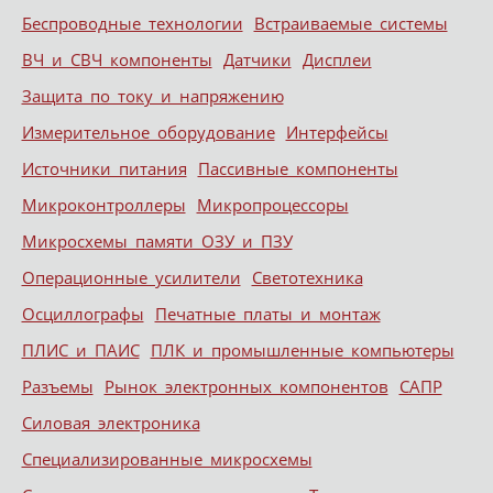
Беспроводные технологии
Встраиваемые системы
ВЧ и СВЧ компоненты
Датчики
Дисплеи
Защита по току и напряжению
Измерительное оборудование
Интерфейсы
Источники питания
Пассивные компоненты
Микроконтроллеры
Микропроцессоры
Микросхемы памяти ОЗУ и ПЗУ
Операционные усилители
Светотехника
Осциллографы
Печатные платы и монтаж
ПЛИС и ПАИС
ПЛК и промышленные компьютеры
Разъемы
Рынок электронных компонентов
САПР
Силовая электроника
Специализированные микросхемы