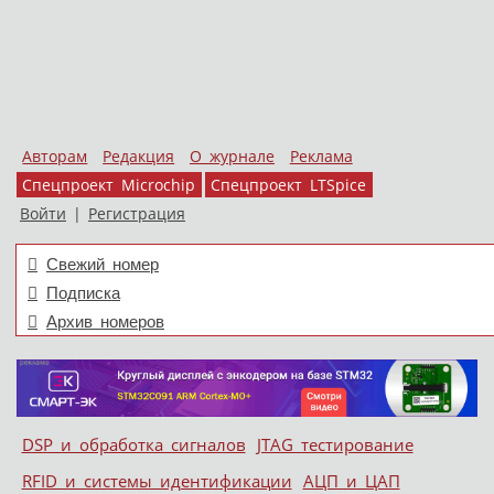
Авторам
Редакция
О журнале
Реклама
Спецпроект Microchip
Спецпроект LTSpice
Войти
|
Регистрация
Свежий номер
Подписка
Архив номеров
Skip to content
DSP и обработка сигналов
JTAG тестирование
Меню
RFID и системы идентификации
АЦП и ЦАП