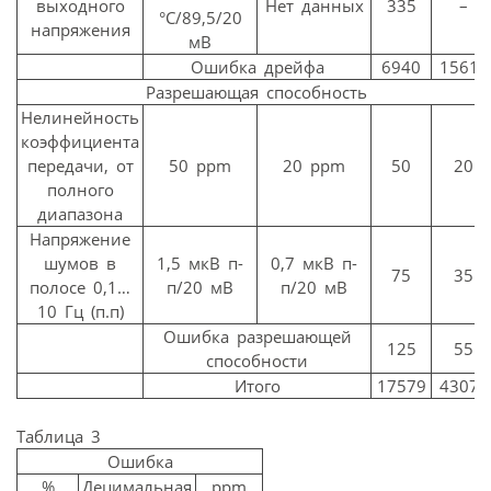
выходного
Нет данных
335
–
°C/89,5/20
напряжения
мВ
Ошибка дрейфа
6940
15610
Разрешающая способность
Нелинейность
коэффициента
передачи, от
50 ppm
20 ppm
50
20
полного
диапазона
Напряжение
шумов в
1,5 мкВ п-
0,7 мкВ п-
75
35
полосе 0,1…
п/20 мВ
п/20 мВ
10 Гц (п.п)
Ошибка разрешающей
125
55
способности
Итого
17579
43075
Таблица 3
Ошибка
%
Децимальная
ppm