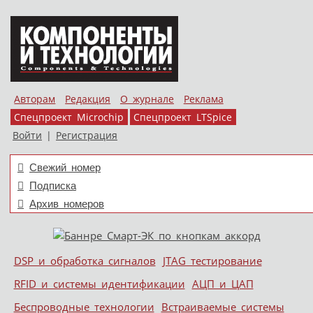
Авторам
Редакция
О журнале
Реклама
Спецпроект Microchip
Спецпроект LTSpice
Войти
|
Регистрация
Свежий номер
Подписка
Архив номеров
Skip to content
DSP и обработка сигналов
JTAG тестирование
Меню
RFID и системы идентификации
АЦП и ЦАП
Беспроводные технологии
Встраиваемые системы