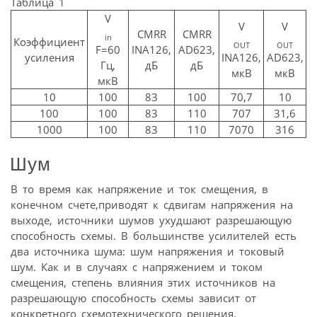
Таблица 1
V
V
V
CMRR
CMRR
in
Коэффициент
OUT
OUT
F=60
INА126,
AD623,
усиления
INА126,
AD623,
Гц,
дБ
дБ
мкВ
мкВ
мкВ
10
100
83
100
70,7
10
100
100
83
110
707
31,6
1000
100
83
110
7070
316
Шум
В то время как напряжение и ток смещения, в
конечном счете,приводят к сдвигам напряжения на
выходе, источники шумов ухудшают разрешающую
способность схемы. В большинстве усилителей есть
два источника шума: шум напряжения и токовый
шум. Как и в случаях с напряжением и током
смещения, степень влияния этих источников на
разрешающую способность схемы зависит от
конкретного схемотехнического решения.