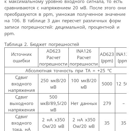
к максимальному уровню входного сигнала, то есть
сравниваются с напряжением 20 мВ. После этого они
преобразуются в ppm, умножая полученное значение
на 106. В таблице 3 дан пересчет различных форм
записи погрешностей: децимальной, процентной и
ppm.
Таблица 2. Бюджет погрешностей
AD623
INА126
Источник
AD623
INА12
Расчет
Расчет
ошибки
(ppm)
(ppm)
погрешности
погрешности
Абсолютная точность при TA = +25 °C
Сдвиг
250 мкВ/20
100 мкВ/20
входного
5000
12 50
мВ
мВ
напряжения
Сдвиг
500
выходного
мкВ/89,5/20
Нет данных
279
–
напряжения
мВ
Сдвиг
2 нА x350
2 нА x350
входного
35
35
Ом/20 мВ
Ом/20 мВ
тока, нА