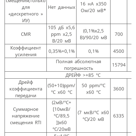
смещения(Только
16 нА x350
для
Нет данных
Ом/20 мВ*
«дискретного »
ИУ)
105 дБ x5,6
(0,1%x2,5
CMR
ppm x2,5
700
В)/90/20 мВ
В/20 мВ
Коэффициент
0,35%+0,1%
0,1%
4500
усиления
Полная абсолютная
15794
погрешность
ДРЕЙФ >+85 °C
Дрейф
(50+10)ppm/
50 ppm/°C
коэффициента
3600
°C x60 °C
x60 °C
передачи
(2мВ/°C+
Суммарное
[10мкВ/
(7 мкВ/°C x60
напряжение
°C/89,5
6335
°C)/20 мВ
смещения RTI
])x60
°C/20мВ
5нА/°C