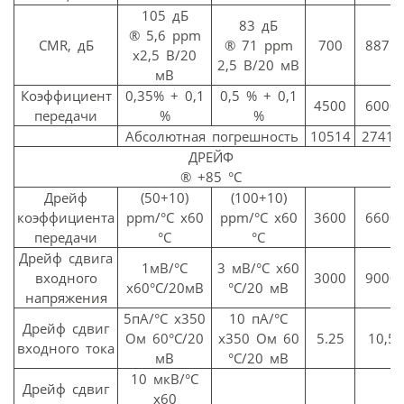
105 дБ
83 дБ
®
5,6 ppm
CMR, дБ
®
71 ppm
700
8875
x2,5 В/20
2,5 В/20 мВ
мВ
Коэффициент
0,35% + 0,1
0,5 % + 0,1
4500
6000
передачи
%
%
Абсолютная погрешность
10514
27410
ДРЕЙФ
®
+85 °C
Дрейф
(50+10)
(100+10)
коэффициента
ppm/°C x60
ppm/°C x60
3600
6600
передачи
°C
°C
Дрейф сдвига
1мВ/°C
3 мВ/°C x60
входного
3000
9000
x60°C/20мВ
°C/20 мВ
напряжения
5пА/°C x350
10 пА/°C
Дрейф сдвиг
Ом 60°C/20
x350 Ом 60
5.25
10,5
входного тока
мВ
°C/20 мВ
10 мкВ/°C
Дрейф сдвиг
x60