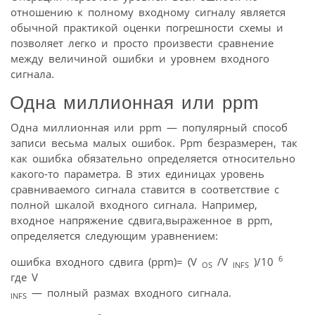
отношению к полному входному сигналу является
обычной практикой оценки погрешности схемы и
позволяет легко и просто произвести сравнение
между величиной ошибки и уровнем входного
сигнала.
Одна миллионная или ppm
Одна миллионная или ppm — популярный способ
записи весьма малых ошибок. Ppm безразмерен, так
как ошибка обязательно определяется относительно
какого-то параметра. В этих единицах уровень
сравниваемого сигнала ставится в соответствие с
полной шкалой входного сигнала. Например,
входное напряжение сдвига,выраженное в ppm,
определяется следующим уравнением:
6
ошибка входного сдвига (ppm)= (V
/V
)/10
OS
INFS
где V
— полный размах входного сигнала.
INFS