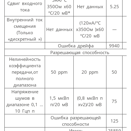
Сдвиг входного
350Ом x60
Нет данных
5.25
тока
°C/20 мВ*
Внутренний ток
(120нА/°C
смещения
Нет данных
x350Ом )x60
—
(Только
°C/20 мВ
«дискретный »)
Ошибка дрейфа
9940
Разрешающая способность
Нелинейность
коэффициента
передачи,от
50 ppm
20 ppm
50
полного
диапазона
Напряжение
шумов в
1,5 мкВп
(0,8 мкВп п
75
диапазоне 0,1 …
п/20 мВ
xv2)/20 мВ
10 Гцп п
Ошибка разрешающей
125
способности
Итого:
25859