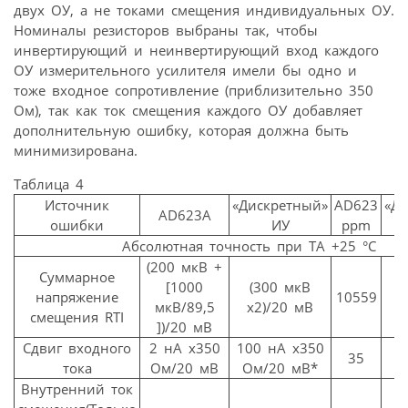
двух ОУ, а не токами смещения индивидуальных ОУ.
Номиналы резисторов выбраны так, чтобы
инвертирующий и неинвертирующий вход каждого
ОУ измерительного усилителя имели бы одно и
тоже входное сопротивление (приблизительно 350
Ом), так как ток смещения каждого ОУ добавляет
дополнительную ошибку, которая должна быть
минимизирована.
Таблица 4
Источник
«Дискретный»
AD623
«Д
AD623A
ошибки
ИУ
ppm
Абсолютная точность при TA +25 °C
(200 мкВ +
Суммарное
[1000
(300 мкВ
напряжение
10559
мкВ/89,5
x2)/20 мВ
смещения RTI
])/20 мВ
Сдвиг входного
2 нА x350
100 нА x350
35
тока
Ом/20 мВ
Ом/20 мВ*
Внутренний ток