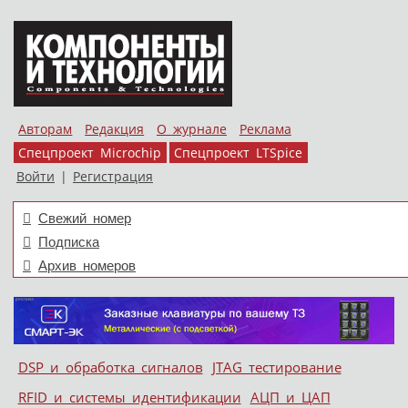
Авторам
Редакция
О журнале
Реклама
Спецпроект Microchip
Спецпроект LTSpice
Войти
|
Регистрация
Свежий номер
Подписка
Архив номеров
Skip to content
DSP и обработка сигналов
JTAG тестирование
Меню
RFID и системы идентификации
АЦП и ЦАП