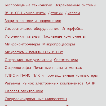
Беспроводные технологии
Встраиваемые системы
ВЧ и СВЧ компоненты
Датчики
Дисплеи
Защита по току и напряжению
Измерительное оборудование
Интерфейсы
Источники питания
Пассивные компоненты
Микроконтроллеры
Микропроцессоры
Микросхемы памяти ОЗУ и ПЗУ
Операционные усилители
Светотехника
Осциллографы
Печатные платы и монтаж
ПЛИС и ПАИС
ПЛК и промышленные компьютеры
Разъемы
Рынок электронных компонентов
САПР
Силовая электроника
Специализированные микросхемы